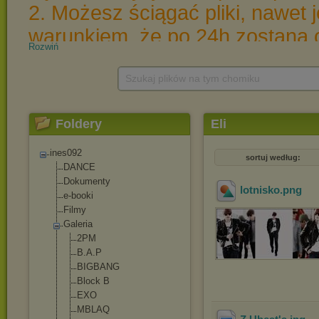
Rozwiń
Szukaj plików na tym chomiku
Foldery
Eli
ines092
sortuj według:
DANCE
Dokumenty
lotnisko
.png
e-booki
Filmy
Galeria
2PM
B.A.P
BIGBANG
Block B
EXO
MBLAQ