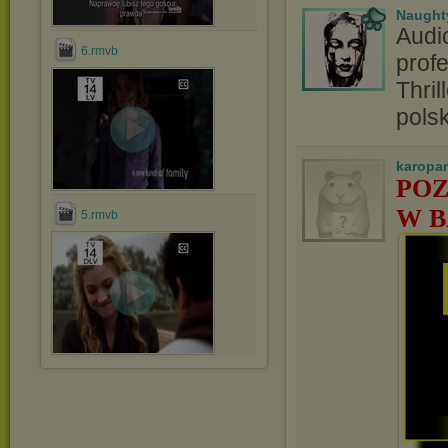
Naught
Audi
6.rmvb
profe
Thril
pols
karopa
POZ
W B
5.rmvb