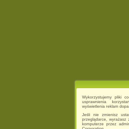
Wykorzystujemy pliki c
usprawnienia korzyst
wyświetlenia reklam dop
Jeśli nie zmienisz ust
przeglądarce, wyrażasz
komputerze przez admin
Corporation.