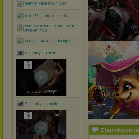
seether - fine again.mp3
eifel_65_-_i'm_blue.mp3
christy carlson romano - we'll
awaken.mp3
seether - driven under.mp3
8 (napisy pl ).rmvb
7 ( napisy pl ).rmvb
Chomikowe r