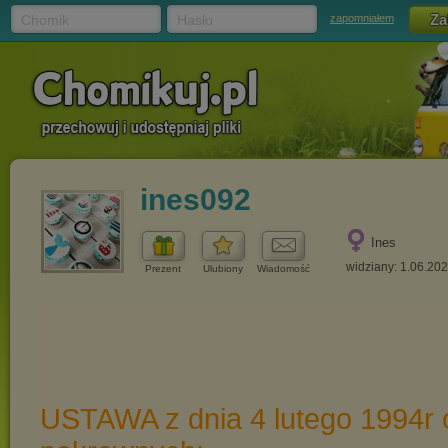
Chomik
Hasło
zapomniałem
ines092
Ines
widziany: 1.06.20
Prezent
Ulubiony
Wiadomość