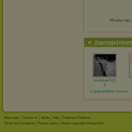
Musisz się
Zaprzyjaźnion
malpka4321
0
« poprzednia strona
Main page
Contact us
Media
Help
Publishers Platform
Terms and conditions
Privacy policy
Report copyright infringement