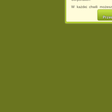
W każdej chwili możesz
cookies w swojej przeglą
w naszej Pol
Prze
http://chomikuj.pl/Polity
Jednocześnie informuje
może spowodować ogr
Chomikuj.pl.
W przypadku braku twojej
prosimy o opuszczenie se
Wykorzystanie plików c
(dostosowanie reklam do
działań marketingowych).
Wyrażenie sprzeciwu spo
będzie dopasowana do Tw
wyświetlona przypadkowo
Istnieje możliwość zmian
sposób uniemożliwiając
urządzeniu końcowym. M
dokonując odpowiednich
internetowej.
Pełną informację na 
http://chomikuj.pl/Polity