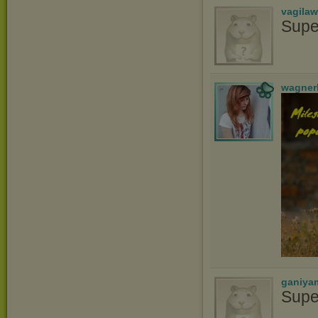
vagila
Supe
wagner
ganiya
Supe