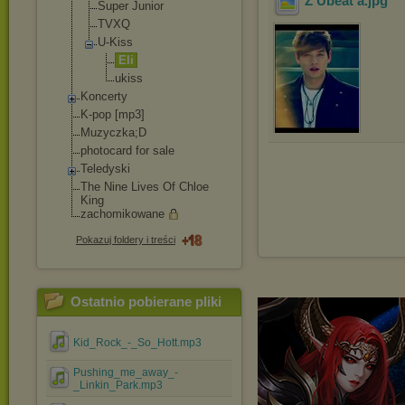
Z Ubeat'a
.jpg
Super Junior
TVXQ
U-Kiss
Eli
ukiss
Koncerty
K-pop [mp3]
Muzyczka;D
photocard for sale
Teledyski
The Nine Lives Of Chloe
King
zachomikowane
Pokazuj foldery i treści
Ostatnio pobierane pliki
Kid_Rock_-_So_Hott.mp3
Pushing_me_away_-
_Linkin_Park.mp3