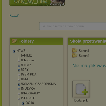
Rozwiń
Szukaj plików na tym chomiku
Foldery
Skoła przetrwani
NFWS
Sezon1
!ANIME
Sezon4
!Dla dzieci
Nie ma plików w
!FILMY
!GRY
!GSM PDA
!INNE
!KSIĄŻKI CZASOPISMA
!MUZYKA
!PROGRAMY
!SERIALE
Dodaj plik
90210