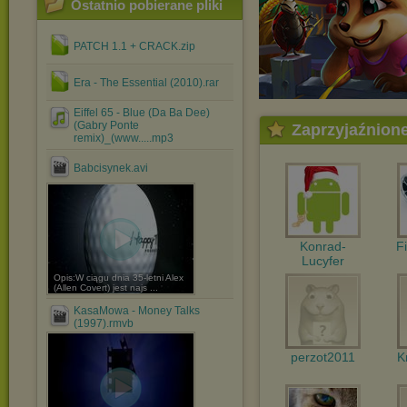
Ostatnio pobierane pliki
PATCH 1.1 + CRACK.zip
Era - The Essential (2010).rar
Eiffel 65 - Blue (Da Ba Dee)
(Gabry Ponte
Zaprzyjaźnion
remix)_(www.....mp3
Babcisynek.avi
Konrad-
F
Lucyfer
Opis:W ciągu dnia 35-letni Alex
(Allen Covert) jest najs ...
KasaMowa - Money Talks
(1997).rmvb
perzot2011
K