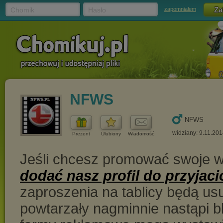
Chomik
Hasło
zapomniałem
NFWS
NFWS
widziany: 9.11.201
Prezent
Ulubiony
Wiadomość