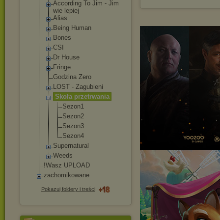
According To Jim - Jim
wie lepiej
Alias
Being Human
Bones
CSI
Dr House
Fringe
Godzina Zero
LOST - Zagubieni
Skoła przetrwania
Sezon1
Sezon2
Sezon3
Sezon4
Supernatural
Weeds
!Wasz UPLOAD
zachomikowane
Pokazuj foldery i treści