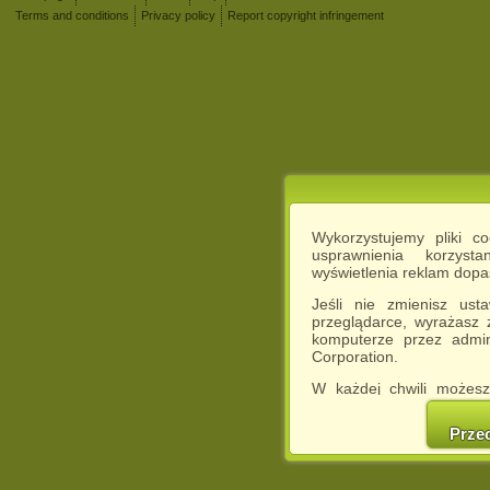
Terms and conditions
Privacy policy
Report copyright infringement
Wykorzystujemy pliki c
usprawnienia korzyst
wyświetlenia reklam dop
Jeśli nie zmienisz ust
przeglądarce, wyrażasz
komputerze przez admin
Corporation.
W każdej chwili możesz
cookies w swojej przeglą
w naszej Pol
Prze
http://chomikuj.pl/Polity
Jednocześnie informuje
może spowodować ogr