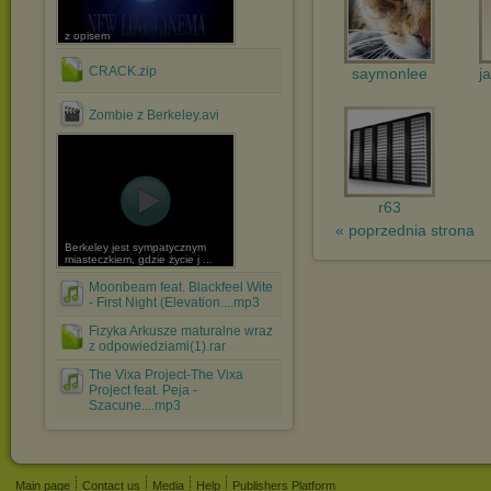
z opisem
CRACK.zip
saymonlee
j
Zombie z Berkeley.avi
r63
« poprzednia strona
Berkeley jest sympatycznym
miasteczkiem, gdzie życie j ...
Moonbeam feat. Blackfeel Wite
- First Night (Elevation....mp3
Fizyka Arkusze maturalne wraz
z odpowiedziami(1).rar
The Vixa Project-The Vixa
Project feat. Peja -
Szacune....mp3
Main page
Contact us
Media
Help
Publishers Platform