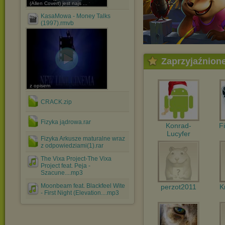
(Allen Covert) jest najs ...
KasaMowa - Money Talks
(1997).rmvb
Zaprzyjaźnion
z opisem
CRACK.zip
Fizyka jądrowa.rar
Konrad-
F
Lucyfer
Fizyka Arkusze maturalne wraz
z odpowiedziami(1).rar
The Vixa Project-The Vixa
Project feat. Peja -
Szacune....mp3
Moonbeam feat. Blackfeel Wite
perzot2011
K
- First Night (Elevation....mp3