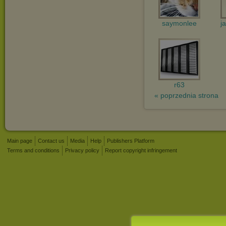
saymonlee
j
r63
« poprzednia strona
Main page
Contact us
Media
Help
Publishers Platform
Terms and conditions
Privacy policy
Report copyright infringement