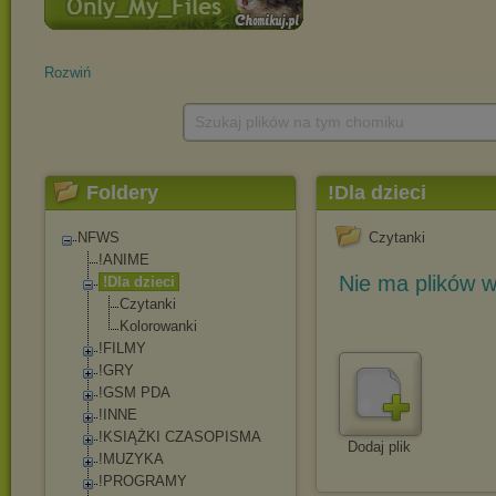
Rozwiń
Szukaj plików na tym chomiku
Foldery
!Dla dzieci
NFWS
Czytanki
!ANIME
Nie ma plików w
!Dla dzieci
Czytanki
Kolorowanki
!FILMY
!GRY
!GSM PDA
!INNE
!KSIĄŻKI CZASOPISMA
Dodaj plik
!MUZYKA
!PROGRAMY