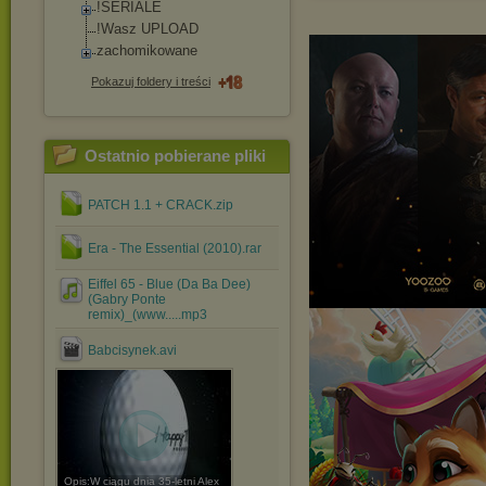
!SERIALE
!Wasz UPLOAD
zachomikowane
Pokazuj foldery i treści
Ostatnio pobierane pliki
PATCH 1.1 + CRACK.zip
Era - The Essential (2010).rar
Eiffel 65 - Blue (Da Ba Dee)
(Gabry Ponte
remix)_(www.....mp3
Babcisynek.avi
Opis:W ciągu dnia 35-letni Alex