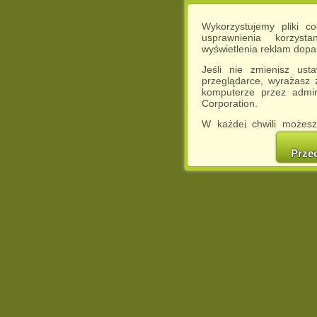
Wykorzystujemy pliki c
usprawnienia korzyst
wyświetlenia reklam dop
Jeśli nie zmienisz ust
przeglądarce, wyrażasz
komputerze przez admin
Corporation.
W każdej chwili możesz
cookies w swojej przeglą
w naszej Pol
Prze
http://chomikuj.pl/Polity
Jednocześnie informuje
może spowodować ogr
Chomikuj.pl.
W przypadku braku twojej
prosimy o opuszczenie se
Wykorzystanie plików c
(dostosowanie reklam do
działań marketingowych).
Wyrażenie sprzeciwu spo
będzie dopasowana do Tw