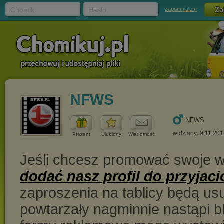
Chomik
Hasło
zapomniałem
NFWS
NFWS
widziany: 9.11.201
Prezent
Ulubiony
Wiadomość