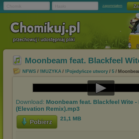
Chomik
Hasło
zapomniałem
Moonbeam feat. Blackfeel Wite
NFWS
/
!MUZYKA
/
!Pojedyńcze utwory
/
5
/ Moonbeam 
Play
Download:
Moonbeam feat. Blackfeel Wite - 
Video
(Elevation Remix).mp3
21,1 MB
Pobierz