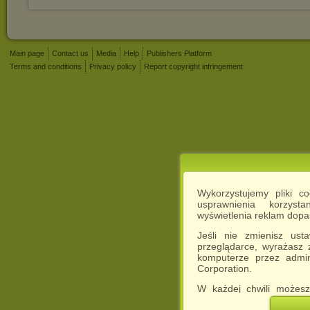
Main page
Contact us
Media
Help
Publishers Platform
Terms and conditions
Privacy policy
Report copyright infringement
Wykorzystujemy pliki c
usprawnienia korzyst
wyświetlenia reklam dop
Jeśli nie zmienisz ust
przeglądarce, wyrażasz
komputerze przez admin
Corporation.
W każdej chwili możesz
cookies w swojej przeglą