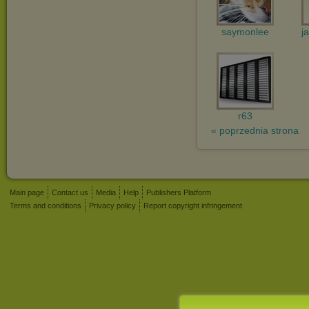
saymonlee
j
r63
« poprzednia strona
Main page
Contact us
Media
Help
Publishers Platform
Terms and conditions
Privacy policy
Report copyright infringement