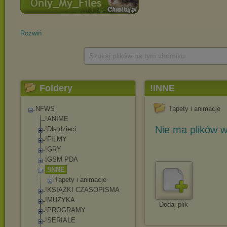
Rozwiń
Szukaj plików na tym chomiku
Foldery
!INNE
NFWS
Tapety i animacje
!ANIME
Nie ma plików w
!Dla dzieci
!FILMY
!GRY
!GSM PDA
!INNE
Tapety i animacje
!KSIĄŻKI CZASOPISMA
!MUZYKA
Dodaj plik
!PROGRAMY
!SERIALE