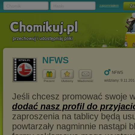
Chomik
Hasło
zapomniałem
NFWS
NFWS
widziany: 9.11.201
Prezent
Ulubiony
Wiadomość