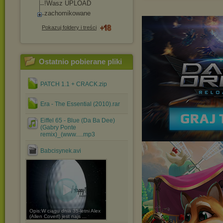
!Wasz UPLOAD
zachomikowane
Pokazuj foldery i treści
Ostatnio pobierane pliki
PATCH 1.1 + CRACK.zip
Era - The Essential (2010).rar
Eiffel 65 - Blue (Da Ba Dee)
(Gabry Ponte
remix)_(www.....mp3
Babcisynek.avi
Opis:W ciągu dnia 35-letni Alex
(Allen Covert) jest najs ...