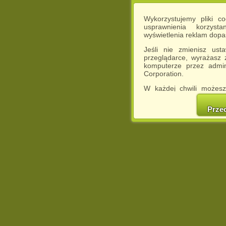
Wykorzystujemy pliki c
usprawnienia korzyst
wyświetlenia reklam dop
Jeśli nie zmienisz ust
przeglądarce, wyrażasz
komputerze przez admin
Corporation.
W każdej chwili możesz
cookies w swojej przeglą
w naszej Pol
Prze
http://chomikuj.pl/Polity
Jednocześnie informuje
może spowodować ogr
Chomikuj.pl.
W przypadku braku twojej
prosimy o opuszczenie se
Wykorzystanie plików c
(dostosowanie reklam do
działań marketingowych).
Wyrażenie sprzeciwu spo
będzie dopasowana do Tw