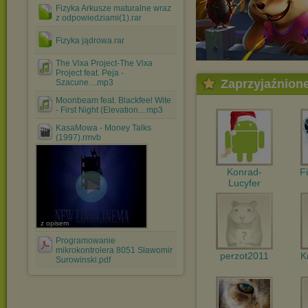
Fizyka Arkusze maturalne wraz
z odpowiedziami(1).rar
Fizyka jądrowa.rar
The Vixa Project-The Vixa
Project feat. Peja -
Zaprzyjaźnion
Szacune....mp3
Moonbeam feat. Blackfeel Wite
- First Night (Elevation....mp3
KasaMowa - Money Talks
(1997).rmvb
Konrad-
F
Lucyfer
z opisem
Programowanie
mikrokontrolera 8051 Sławomir
perzot2011
K
Surowinski.pdf