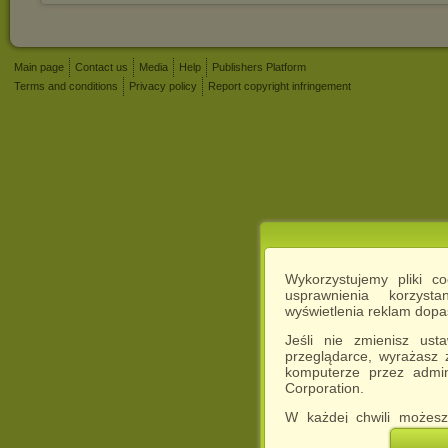
Main page
Contact us
Media
Help
Publishers Platform
Terms and conditions
Privacy policy
Report copyright infringement
Wykorzystujemy pliki c
usprawnienia korzyst
wyświetlenia reklam dop
Jeśli nie zmienisz ust
przeglądarce, wyrażasz
komputerze przez admin
Corporation.
W każdej chwili możesz
cookies w swojej przeglą