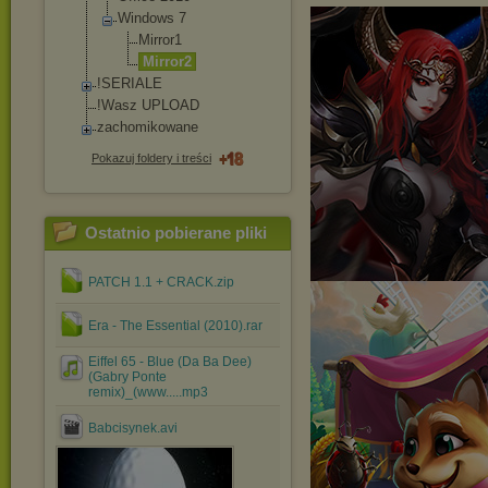
Windows 7
Mirror1
Mirror2
!SERIALE
!Wasz UPLOAD
zachomikowane
Pokazuj foldery i treści
Ostatnio pobierane pliki
PATCH 1.1 + CRACK.zip
Era - The Essential (2010).rar
Eiffel 65 - Blue (Da Ba Dee)
(Gabry Ponte
remix)_(www.....mp3
Babcisynek.avi