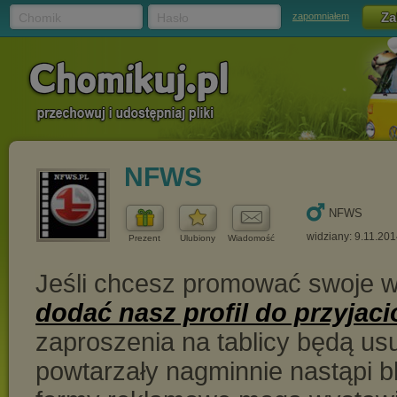
Chomik
Hasło
zapomniałem
NFWS
NFWS
widziany: 9.11.201
Prezent
Ulubiony
Wiadomość