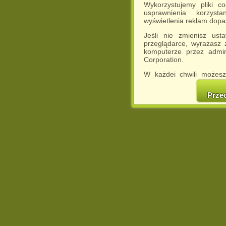
Wykorzystujemy pliki c
usprawnienia korzyst
wyświetlenia reklam dop
Jeśli nie zmienisz ust
przeglądarce, wyrażasz
komputerze przez admin
Corporation.
W każdej chwili możesz
cookies w swojej przeglą
w naszej Pol
Prze
http://chomikuj.pl/Polity
Jednocześnie informuje
może spowodować ogr
Chomikuj.pl.
W przypadku braku twojej
prosimy o opuszczenie se
Wykorzystanie plików c
(dostosowanie reklam do
działań marketingowych).
Wyrażenie sprzeciwu spo
będzie dopasowana do Tw
wyświetlona przypadkowo