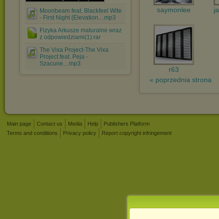
saymonlee
j
Moonbeam feat. Blackfeel Wite
- First Night (Elevation....mp3
Fizyka Arkusze maturalne wraz
z odpowiedziami(1).rar
The Vixa Project-The Vixa
Project feat. Peja -
Szacune....mp3
r63
« poprzednia strona
Main page
Contact us
Media
Help
Publishers Platform
Terms and conditions
Privacy policy
Report copyright infringement