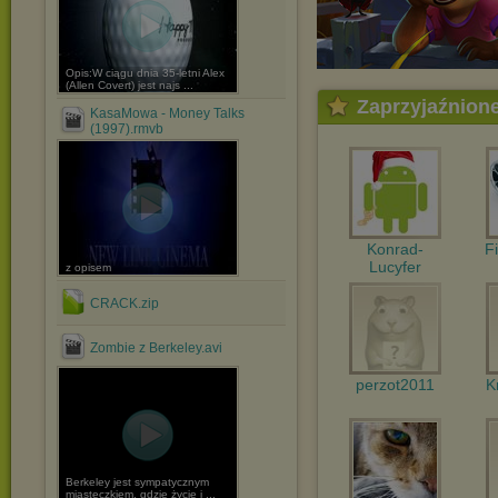
Opis:W ciągu dnia 35-letni Alex
(Allen Covert) jest najs ...
Zaprzyjaźnion
KasaMowa - Money Talks
(1997).rmvb
Konrad-
F
Lucyfer
z opisem
CRACK.zip
Zombie z Berkeley.avi
perzot2011
K
Berkeley jest sympatycznym
miasteczkiem, gdzie życie j ...