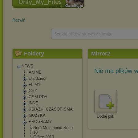
Rozwiń
Szukaj plików na tym chomiku
Foldery
Mirror2
NFWS
Nie ma plików w
!ANIME
!Dla dzieci
!FILMY
!GRY
!GSM PDA
!INNE
!KSIĄŻKI CZASOPISMA
!MUZYKA
Dodaj plik
!PROGRAMY
Nero Multimedia Suite
10
Office 2010