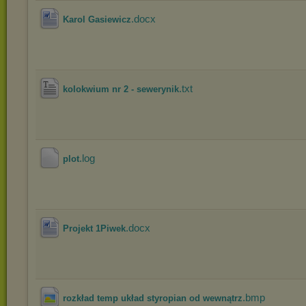
.docx
Karol Gasiewicz
.txt
kolokwium nr 2 - sewerynik
.log
plot
.docx
Projekt 1Piwek
.bmp
rozkład temp układ styropian od wewnątrz