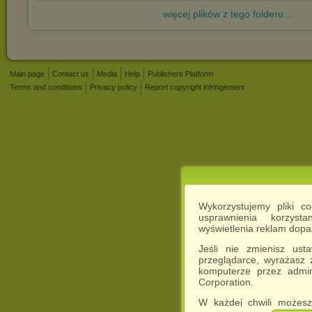
więcej plików z tego folderu...
Main page
Contact us
Media
Help
Publishers Platform
Terms and conditions
Privacy policy
Report copyright infringement
Wykorzystujemy pliki c
usprawnienia korzyst
wyświetlenia reklam dop
Jeśli nie zmienisz ust
przeglądarce, wyrażasz
komputerze przez admin
Corporation.
W każdej chwili możesz