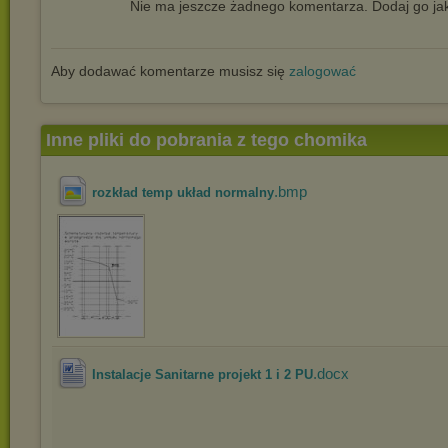
Nie ma jeszcze żadnego komentarza. Dodaj go jak
Aby dodawać komentarze musisz się
zalogować
Inne pliki do pobrania z tego chomika
.bmp
rozkład temp układ normalny
.docx
Instalacje Sanitarne projekt 1 i 2 PU