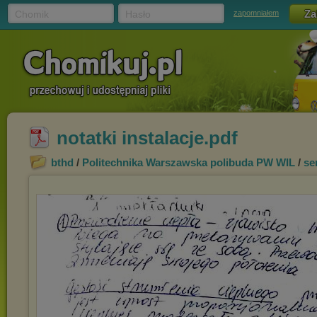
Chomik
Hasło
zapomniałem
notatki instalacje.pdf
bthd
/
Politechnika Warszawska polibuda PW WIL
/
se