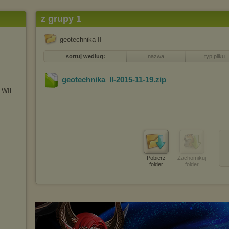
z grupy 1
geotechnika II
sortuj według:
nazwa
typ pliku
geotechnika_II-2015-11-19
.zip
W WIL
Pobierz
Zachomikuj
folder
folder