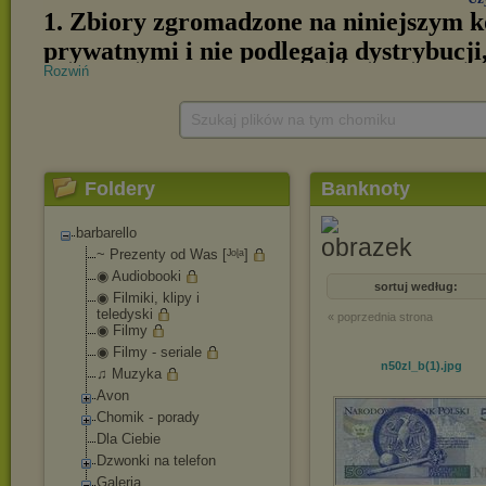
Rozwiń
Szukaj plików na tym chomiku
Foldery
Banknoty
barbarello
~ Prezenty od Was [ᴶᵒᶩᵃ]
◉ Audiobooki
sortuj według:
◉ Filmiki, klipy i
teledyski
« poprzednia strona
◉ Filmy
◉ Filmy - seriale
n50zl_b(1)
.jpg
♫ Muzyka
Avon
Chomik - porady
Dla Ciebie
Dzwonki na telefon
Galeria