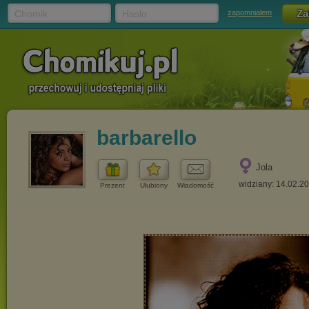
Chomik
Hasło
zapomniałem
barbarello
Jola
widziany: 14.02.2
Prezent
Ulubiony
Wiadomość