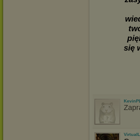
wie
tw
pię
się 
KevinP
Zapr
Virtual