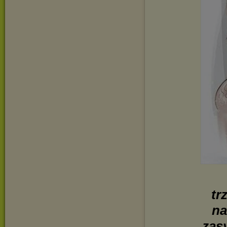
tr
na
zasy