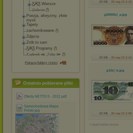
33 KB
30 maj 10 2:10
Ƹ̵̡Ӝ̵̨̄Ʒ Wiersze
𝓖𝓪𝓵𝓮𝓻𝓲𝓪
g20000zl_a
.jpg
Poezja, aforyzmy, złote
mysli
Tapety
zachomikowane
Zdjęcia
Zrób to sam
Ƹ̵̡Ӝ̵̨̄Ʒ Programy
𝓚𝓾𝓯𝓮𝓻𝓮𝓴 ⋘ 𝓙𝓸𝓵𝓪 ⋙
33 KB
30 maj 10 2:10
Pokazuj foldery i treści
g10zl_b
.jpg
Ostatnio pobierane pliki
Oferta NETTO 5 - 2011.pdf
Samochodowa Mapa
Polski.jpg
32 KB
30 maj 10 2:08
« poprzednia strona