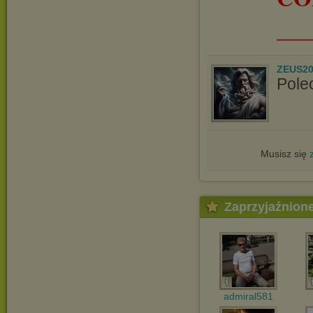
___
ZEUS20
Pole
Musisz się
Zaprzyjaźnion
admiral581