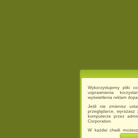
Wykorzystujemy pliki c
usprawnienia korzyst
wyświetlenia reklam dop
Jeśli nie zmienisz ust
przeglądarce, wyrażasz
komputerze przez admin
Corporation.
W każdej chwili możesz
cookies w swojej przeglą