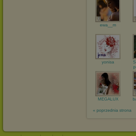
ewa__m
yonisa
S
p
MEGALUX
b
« poprzednia strona