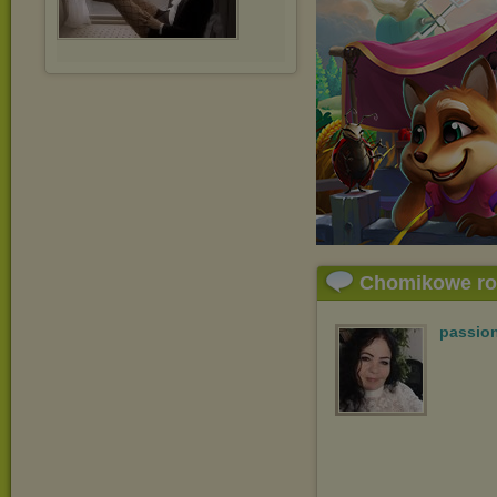
Chomikowe r
passio