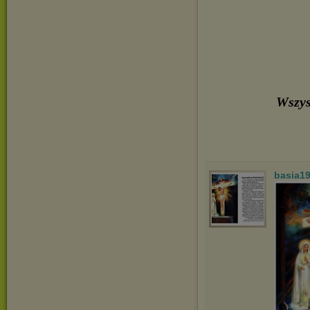
Wszys
basia1