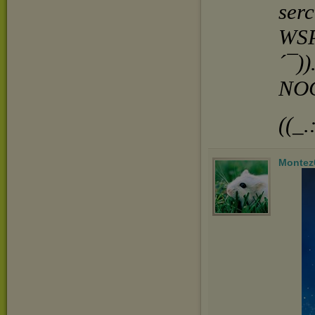
serc
WSP
´¯))
NOC
((_.
Montez