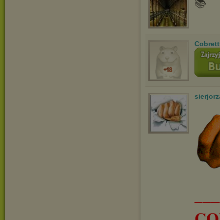
📚
Cobrett
sierjorz
__
CO