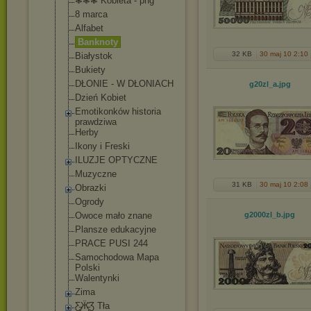
❃❃❃ Kobieta - png
8 marca
Alfabet
Banknoty
32 KB
30 maj 10 2:10
Białystok
Bukiety
DŁONIE - W DŁONIACH
g20zl_a
.jpg
Dzień Kobiet
Emotikonków historia
prawdziwa
Herby
Ikony i Freski
ILUZJE OPTYCZNE
Muzyczne
31 KB
30 maj 10 2:08
Obrazki
Ogrody
Owoce mało znane
g2000zl_b
.jpg
Plansze edukacyjne
PRACE PUSI 244
Samochodowa Mapa
Polski
Walentynki
Zima
Ƹ̵̡Ӝ̵̨̄Ʒ Tła