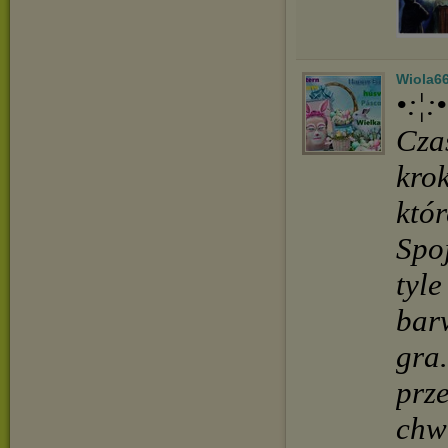
Wiola6
•:¦
Cza
krok
któr
Spoj
tyl
bar
gra.
prze
chwi