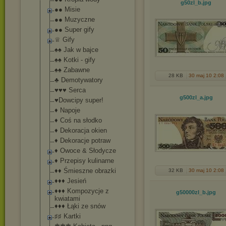
g50zl_b
.jpg
●● Misie
●● Muzyczne
●● Super gify
♕ Gify
♠♠ Jak w bajce
♠♠ Kotki - gify
♠♠ Zabawne
28 KB
30 maj 10 2:08
♣ Demotywatory
♥♥♥ Serca
g500zl_a
.jpg
♥Dowcipy super!
♦ Napoje
♦ Coś na słodko
♦ Dekoracja okien
♦ Dekoracje potraw
♦ Owoce & Słodycze
♦ Przepisy kulinarne
♦♦ Śmieszne obrazki
32 KB
30 maj 10 2:08
♦♦♦ Jesień
♦♦♦ Kompozycje z
g50000zl_b
.jpg
kwiatami
♦♦♦ Łąki ze snów
♯♯ Kartki