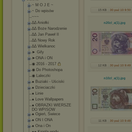
~ M O J E ~
15 KB
30 paź 10 9:50
~ Do wpisów
~~~
∆∆ Aniołki
n20zl_a(1)
.jpg
∆∆ Boże Narodzenie
∆∆ Jan Paweł II
∆∆ Nowy Rok
∆∆ Wielkanoc
► Gify
►ONA i ON
◉ 2016 - 2017
12 KB
30 paź 10 9:49
◉ Do Photoshopa
◉ Laleczki
n10zl_a(1)
.jpg
● Buziaki - Uściski
● Dzieciaczki
● Linie
● Love Wallpapers
● OBRAZKI WIERSZE
DO WPISOW
● Ogień, Świece
● ON I ONA
11 KB
30 paź 10 9:48
● Ona i On
●● Kropla wody