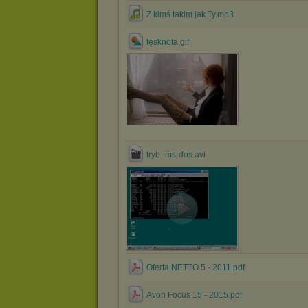
Z kimś takim jak Ty.mp3
tęsknota.gif
tryb_ms-dos.avi
Oferta NETTO 5 - 2011.pdf
Avon Focus 15 - 2015.pdf