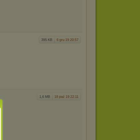
395 KB
6 gru 19 20:57
1,6 MB
18 paź 19 22:11