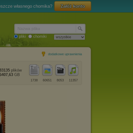
eszcze własnego chomika?
Załóż konto
Nazwa pliku
pliki
chomiki
dodatkowe uprawnienia
83135
plików
6407,63
GB
1738
60651
8053
11357