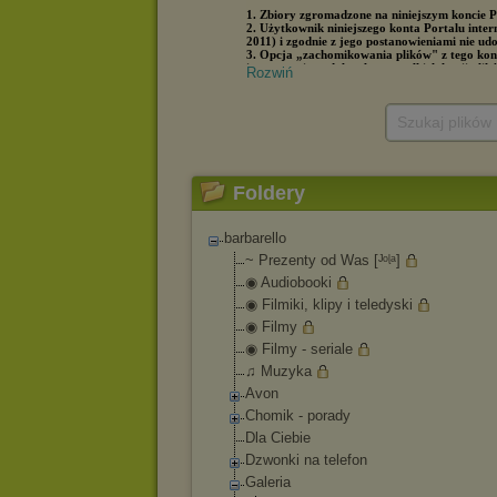
Rozwiń
Szukaj plików
Foldery
barbarello
~ Prezenty od Was [ᴶᵒᶩᵃ]
◉ Audiobooki
◉ Filmiki, klipy i teledyski
◉ Filmy
◉ Filmy - seriale
♫ Muzyka
Avon
Chomik - porady
Dla Ciebie
Dzwonki na telefon
Galeria