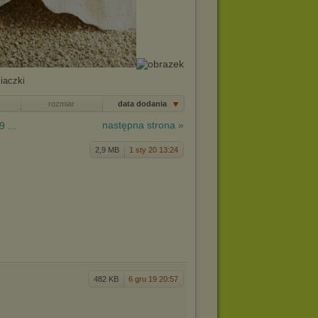
iaczki
rozmiar
data dodania
następna strona »
9 ...
2,9 MB
1 sty 20 13:24
482 KB
6 gru 19 20:57