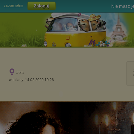
Nie masz j
zapomniałem
Jola
widziany: 14.02.2020 19:26