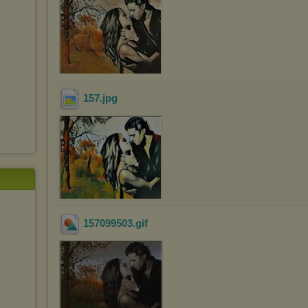
157
.jpg
157099503
.gif