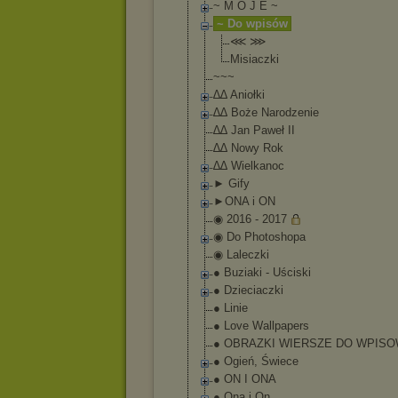
~ M O J E ~
~ Do wpisów
⋘ ⋙
Misiaczki
~~~
∆∆ Aniołki
∆∆ Boże Narodzenie
∆∆ Jan Paweł II
∆∆ Nowy Rok
∆∆ Wielkanoc
► Gify
►ONA i ON
◉ 2016 - 2017
◉ Do Photoshopa
◉ Laleczki
● Buziaki - Uściski
● Dzieciaczki
● Linie
● Love Wallpapers
● OBRAZKI WIERSZE DO WPIS
● Ogień, Świece
● ON I ONA
● Ona i On