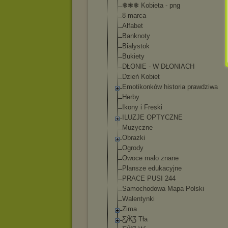
❃❃❃ Kobieta - png
8 marca
Alfabet
Banknoty
Białystok
Bukiety
DŁONIE - W DŁONIACH
Dzień Kobiet
Emotikonków historia prawdziwa
Herby
Ikony i Freski
ILUZJE OPTYCZNE
Muzyczne
Obrazki
Ogrody
Owoce mało znane
Plansze edukacyjne
PRACE PUSI 244
Samochodowa Mapa Polski
Walentynki
Zima
Ƹ̵̡Ӝ̵̨̄Ʒ Tła