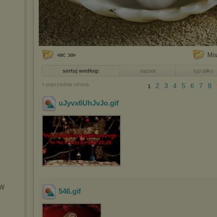
⋘ ⋙
Mis
sortuj według:
nazwa
typ pliku
« poprzednia strona
2
3
4
5
6
7
8
1
uJyvx6UhJvJo
.gif
OW
546
.gif