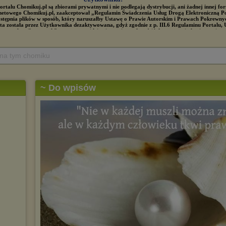
 na tym chomiku
~ Do wpisów