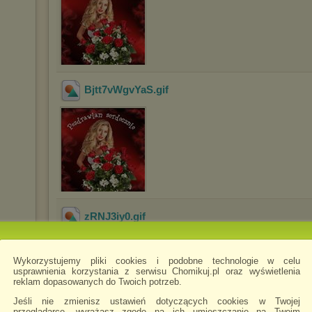
Bjtt7vWgvYaS
.gif
zRNJ3iy0
.gif
Wykorzystujemy pliki cookies i podobne technologie w celu
usprawnienia korzystania z serwisu Chomikuj.pl oraz wyświetlenia
reklam dopasowanych do Twoich potrzeb.
Jeśli nie zmienisz ustawień dotyczących cookies w Twojej
przeglądarce, wyrażasz zgodę na ich umieszczanie na Twoim