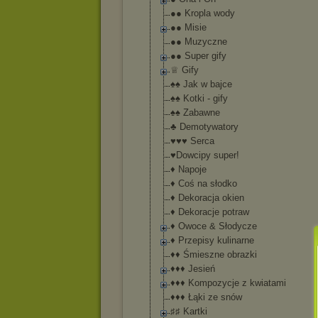
●● Kropla wody
●● Misie
●● Muzyczne
●● Super gify
♕ Gify
♠♠ Jak w bajce
♠♠ Kotki - gify
♠♠ Zabawne
♣ Demotywatory
♥♥♥ Serca
♥Dowcipy super!
♦ Napoje
♦ Coś na słodko
♦ Dekoracja okien
♦ Dekoracje potraw
♦ Owoce & Słodycze
♦ Przepisy kulinarne
♦♦ Śmieszne obrazki
♦♦♦ Jesień
♦♦♦ Kompozycje z kwiatami
♦♦♦ Łąki ze snów
♯♯ Kartki