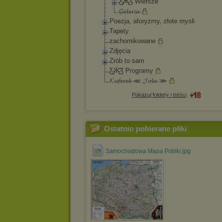
Ƹ̵̡Ӝ̵̨̄Ʒ Wiersze
𝓖𝓪𝓵𝓮𝓻𝓲𝓪
Poezja, aforyzmy, złote mysli
Tapety
zachomikowane
Zdjęcia
Zrób to sam
Ƹ̵̡Ӝ̵̨̄Ʒ Programy
𝓚𝓾𝓯𝓮𝓻𝓮𝓴 ⋘ 𝓙𝓸𝓵𝓪 ⋙
Pokazuj foldery i treści
Ostatnio pobierane pliki
Samochodowa Mapa Polski.jpg