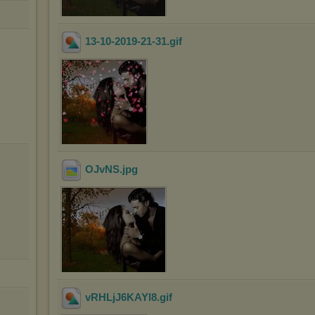
13-10-2019-21-31
.gif
OJvNS
.jpg
vRHLjJ6KAYl8
.gif