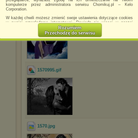
komputerze przez administratora serwisu Chomikuj.pl – Kelo
Corporation.
5463
.gif
W każdej chwili możesz zmienić swoje ustawienia dotyczące cookies
w swojej przeglądarce internetowej. Dowiedz się więcej w naszej
Polityce Prywatności -
http://chomikuj.pl/PolitykaPrywatnosci.aspx
.
Rozumiem
Przechodzę do serwisu
Jednocześnie informujemy że zmiana ustawień przeglądarki może
spowodować ograniczenie korzystania ze strony Chomikuj.pl.
W przypadku braku twojej zgody na akceptację cookies niestety
prosimy o opuszczenie serwisu chomikuj.pl.
Wykorzystanie plików cookies
przez
Zaufanych Partnerów
(dostosowanie reklam do Twoich potrzeb, analiza skuteczności działań
1570995
.gif
marketingowych).
Wyrażenie sprzeciwu spowoduje, że wyświetlana Ci reklama nie
będzie dopasowana do Twoich preferencji, a będzie to reklama
wyświetlona przypadkowo.
Istnieje możliwość zmiany ustawień przeglądarki internetowej w
sposób uniemożliwiający przechowywanie plików cookies na
urządzeniu końcowym. Można również usunąć pliki cookies,
dokonując odpowiednich zmian w ustawieniach przeglądarki
internetowej.
Pełną informację na ten temat znajdziesz pod adresem
1570
.jpg
http://chomikuj.pl/PolitykaPrywatnosci.aspx
.