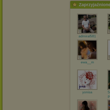
Zaprzyjaźnion
admiral581
ewa__m
yonisa
S
p