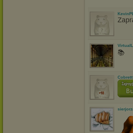
KevinP
Zapr
Virtual
📚
Cobrett
sierjorz