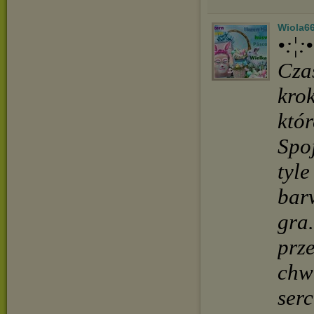
Wiola6
•:¦
Cza
krok
któr
Spoj
tyl
bar
gra.
prze
chwi
serc