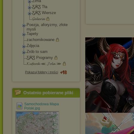
Zima
Ƹ̵̡Ӝ̵̨̄Ʒ Tła
Ƹ̵̡Ӝ̵̨̄Ʒ Wiersze
𝓖𝓪𝓵𝓮𝓻𝓲𝓪
Poezja, aforyzmy, złote
mysli
Tapety
zachomikowane
Zdjęcia
Zrób to sam
Ƹ̵̡Ӝ̵̨̄Ʒ Programy
𝓚𝓾𝓯𝓮𝓻𝓮𝓴 ⋘ 𝓙𝓸𝓵𝓪 ⋙
Pokazuj foldery i treści
Ostatnio pobierane pliki
Samochodowa Mapa
Polski.jpg