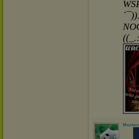
WSP
´¯))
NOC
((_.
Montez