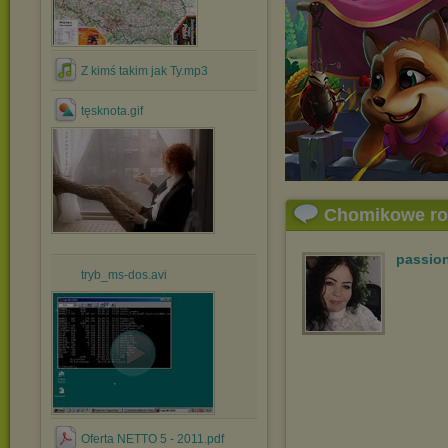
Z kimś takim jak Ty.mp3
tęsknota.gif
Chomikowe r
passio
tryb_ms-dos.avi
Oferta NETTO 5 - 2011.pdf