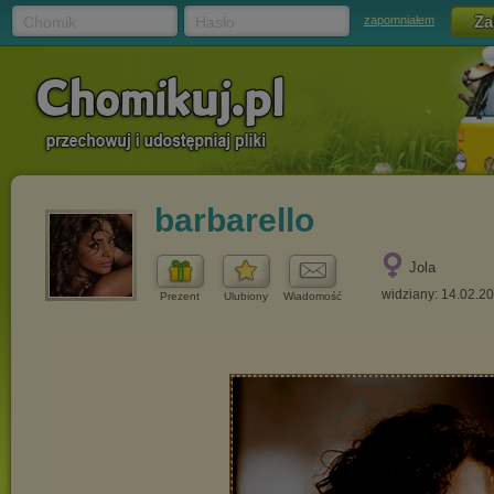
Chomik
Hasło
zapomniałem
barbarello
Jola
widziany: 14.02.2
Prezent
Ulubiony
Wiadomość