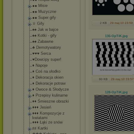
●● Misie
●● Muzyczne
●● Super gify
♕ Gify
2 KB
29 maj 10 23:59
♠♠ Jak w bajce
♠♠ Kotki - gify
135-OpTiK
.jpg
♠♠ Zabawne
♣ Demotywatory
♥♥♥ Serca
♥Dowcipy super!
♦ Napoje
♦ Coś na słodko
♦ Dekoracja okien
60 KB
29 maj 10 23:57
♦ Dekoracje potraw
♦ Owoce & Słodycze
128-OpTiK
.jpg
♦ Przepisy kulinarne
♦♦ Śmieszne obrazki
♦♦♦ Jesień
♦♦♦ Kompozycje z
kwiatami
♦♦♦ Łąki ze snów
♯♯ Kartki