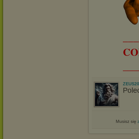
__
CO
___
ZEUS20
Pole
Musisz się