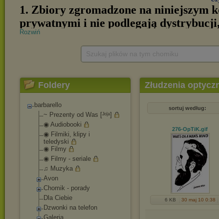
Rozwiń
Szukaj plików na tym chomiku
Foldery
Złudzenia optycz
barbarello
sortuj według:
~ Prezenty od Was [ᴶᵒᶩᵃ]
◉ Audiobooki
276-OpTiK
.gif
◉ Filmiki, klipy i
teledyski
◉ Filmy
◉ Filmy - seriale
♫ Muzyka
Avon
Chomik - porady
Dla Ciebie
6 KB
30 maj 10 0:38
Dzwonki na telefon
Galeria