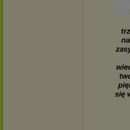
tr
na
zasy
wie
tw
pię
się 