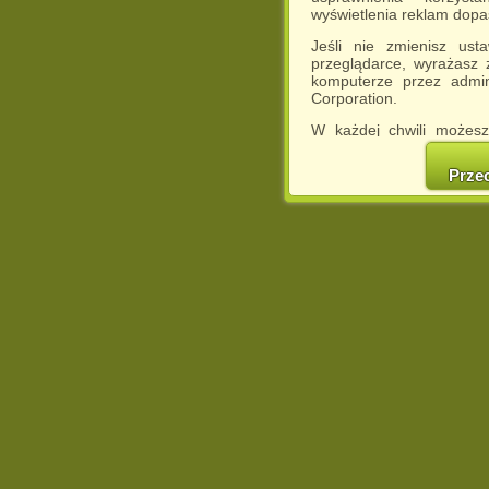
wyświetlenia reklam dop
Jeśli nie zmienisz ust
przeglądarce, wyrażasz
komputerze przez admin
Corporation.
W każdej chwili możesz
cookies w swojej przeglą
w naszej Pol
Prze
http://chomikuj.pl/Polity
Jednocześnie informuje
może spowodować ogr
Chomikuj.pl.
W przypadku braku twojej
prosimy o opuszczenie se
Wykorzystanie plików c
(dostosowanie reklam do
działań marketingowych).
Wyrażenie sprzeciwu spo
będzie dopasowana do Tw
wyświetlona przypadkowo
Istnieje możliwość zmian
sposób uniemożliwiając