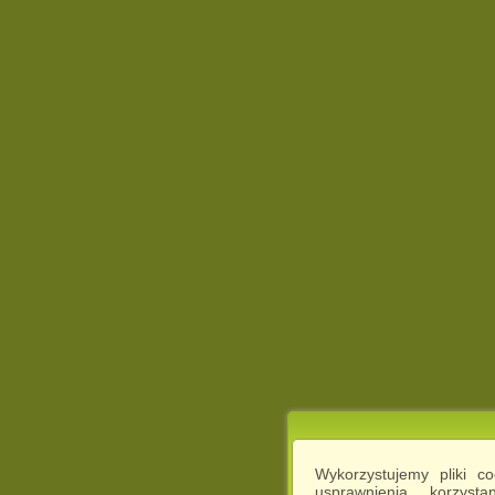
Wykorzystujemy pliki c
usprawnienia korzyst