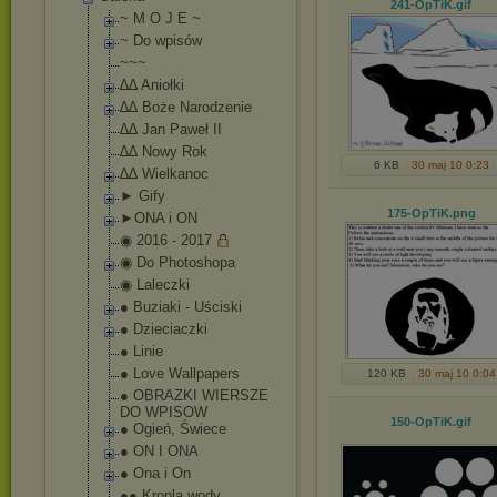
241-OpTiK
.gif
~ M O J E ~
~ Do wpisów
~~~
∆∆ Aniołki
∆∆ Boże Narodzenie
∆∆ Jan Paweł II
∆∆ Nowy Rok
6 KB
30 maj 10 0:23
∆∆ Wielkanoc
► Gify
175-OpTiK
.png
►ONA i ON
◉ 2016 - 2017
◉ Do Photoshopa
◉ Laleczki
● Buziaki - Uściski
● Dzieciaczki
● Linie
● Love Wallpapers
120 KB
30 maj 10 0:04
● OBRAZKI WIERSZE
DO WPISOW
150-OpTiK
.gif
● Ogień, Świece
● ON I ONA
● Ona i On
●● Kropla wody