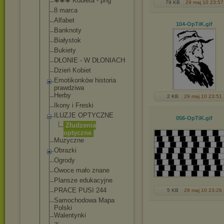
❃❃❃ Kobieta - png
79 KB
29 maj 10 23:57
8 marca
Alfabet
104-OpTiK
.gif
Banknoty
Białystok
Bukiety
DŁONIE - W DŁONIACH
Dzień Kobiet
Emotikonków historia
prawdziwa
Herby
2 KB
29 maj 10 23:51
Ikony i Freski
ILUZJE OPTYCZNE
056-OpTiK
.gif
Złudzenia
optyczne
Muzyczne
Obrazki
Ogrody
Owoce mało znane
Plansze edukacyjne
PRACE PUSI 244
5 KB
29 maj 10 23:26
Samochodowa Mapa
Polski
Walentynki