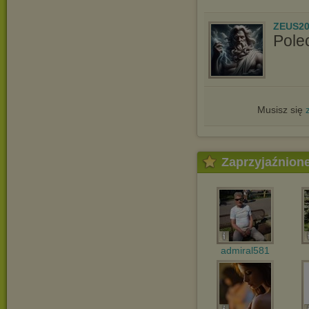
ZEUS20
Pole
Musisz się
Zaprzyjaźnion
admiral581