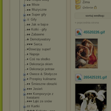
Zima
●● Misie
𝓖𝓪𝓵𝓮𝓻𝓲𝓪
●● Muzyczne
●● Super gify
sortuj według:
♕ Gify
« poprzednia strona
♠♠ Jak w bajce
♠♠ Kotki - gify
45520226
.gif
♠♠ Zabawne
♣ Demotywatory
♥♥♥ Serca
♥Dowcipy super!
♦ Napoje
♦ Coś na słodko
♦ Dekoracja okien
♦ Dekoracje potraw
♦ Owoce & Słodycze
265425191
.gif
♦ Przepisy kulinarne
♦♦ Śmieszne obrazki
♦♦♦ Jesień
♦♦♦ Kompozycje z
kwiatami
♦♦♦ Łąki ze snów
♯♯ Kartki