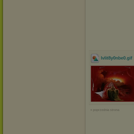
lvlit8y0nbe0
.gif
« poprzednia strona