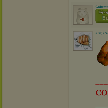
Cobrett
sierjorz
__
CO
___