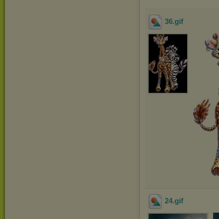
36
.gif
24
.gif