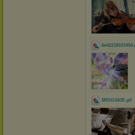
6e02218101950
.
$RDGS83E
.gif