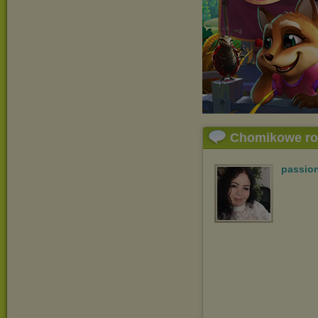
Chomikowe r
passio