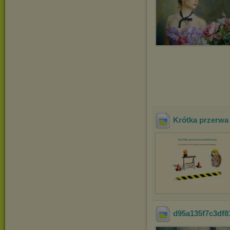
Krótka przerwa
d95a135f7c3df8