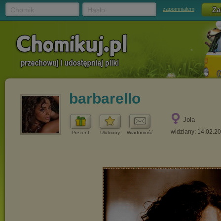
Chomik
Hasło
zapomniałem
barbarello
Jola
widziany: 14.02.2
Prezent
Ulubiony
Wiadomość