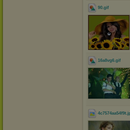
90
.gif
16a8vg6
.gif
4c7574aa54f9t
.