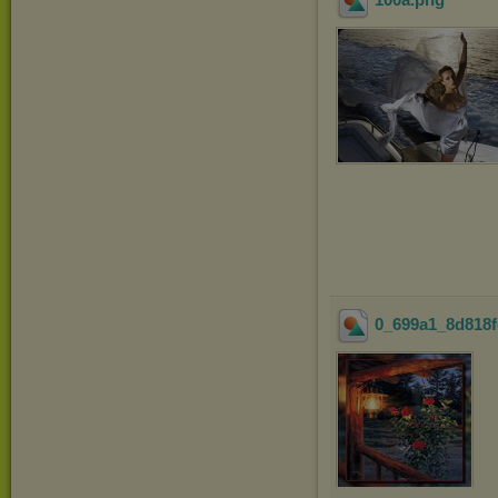
100a
.png
0_699a1_8d818