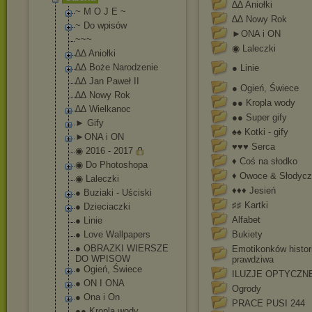
∆∆ Aniołki
~ M O J E ~
∆∆ Nowy Rok
~ Do wpisów
►ONA i ON
~~~
◉ Laleczki
∆∆ Aniołki
∆∆ Boże Narodzenie
● Linie
∆∆ Jan Paweł II
● Ogień, Świece
∆∆ Nowy Rok
●● Kropla wody
∆∆ Wielkanoc
●● Super gify
► Gify
♠♠ Kotki - gify
►ONA i ON
♥♥♥ Serca
◉ 2016 - 2017
♦ Coś na słodko
◉ Do Photoshopa
♦ Owoce & Słodyc
◉ Laleczki
♦♦♦ Jesień
● Buziaki - Uściski
♯♯ Kartki
● Dzieciaczki
Alfabet
● Linie
● Love Wallpapers
Bukiety
● OBRAZKI WIERSZE
Emotikonków histor
DO WPISOW
prawdziwa
● Ogień, Świece
ILUZJE OPTYCZN
● ON I ONA
Ogrody
● Ona i On
PRACE PUSI 244
●● Kropla wody