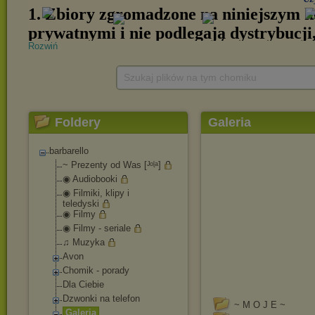
Rozwiń
Szukaj plików na tym chomiku
Foldery
Galeria
barbarello
~ Prezenty od Was [ᴶᵒᶩᵃ]
◉ Audiobooki
◉ Filmiki, klipy i
teledyski
◉ Filmy
◉ Filmy - seriale
♫ Muzyka
Avon
Chomik - porady
Dla Ciebie
Dzwonki na telefon
~ M O J E ~
Galeria