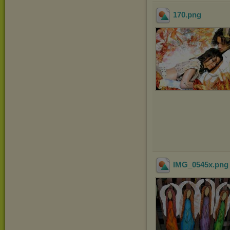
170
.png
IMG_0545x
.pn