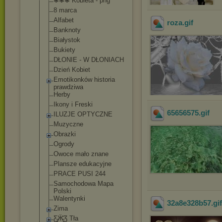
❃❃❃ Kobieta - png
8 marca
Alfabet
roza
.gif
Banknoty
Białystok
Bukiety
DŁONIE - W DŁONIACH
Dzień Kobiet
Emotikonków historia
prawdziwa
Herby
Ikony i Freski
65656575
.gif
ILUZJE OPTYCZNE
Muzyczne
Obrazki
Ogrody
Owoce mało znane
Plansze edukacyjne
PRACE PUSI 244
Samochodowa Mapa
Polski
Walentynki
32a8e328b57
.gi
Zima
Ƹ̵̡Ӝ̵̨̄Ʒ Tła