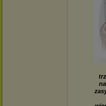
tr
na
zasy
wie