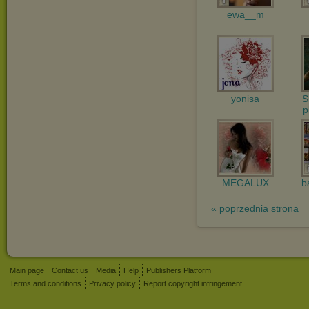
ewa__m
yonisa
S
p
MEGALUX
b
« poprzednia strona
Main page
Contact us
Media
Help
Publishers Platform
Terms and conditions
Privacy policy
Report copyright infringement