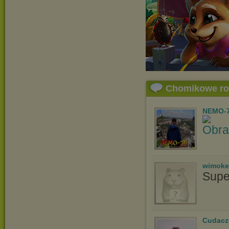
Chomikowe r
NEMO-
wimoke
Supe
Cudacz