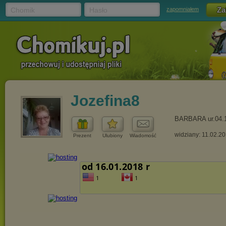
Chomik
Hasło
zapomniałem
Jozefina8
BARBARA ur.04.
widziany: 11.02.2
Prezent
Ulubiony
Wiadomość