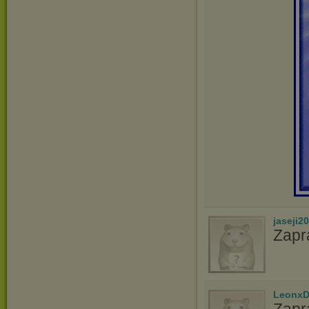
jaseji2
Zapr
LeonxD