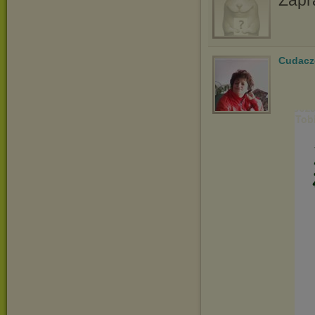
Zapr
Cudacz