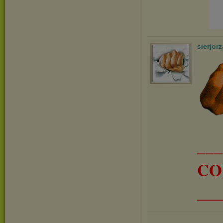
sierjorz
__
CO
___