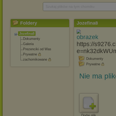
Szukaj plików na tym chomiku
Foldery
Jozefina8
Jozefina8
Dokumenty
https://s9276.
Galeria
Prezenciki od Was
e=nk32dkWUm
Prywatne
Dokumenty
zachomikowane
Prywatne
Nie ma pli
Dodaj plik