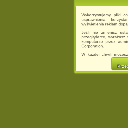
Wykorzystujemy pliki c
usprawnienia korzyst
wyświetlenia reklam dop
Jeśli nie zmienisz ust
przeglądarce, wyrażasz
komputerze przez admin
Corporation.
W każdej chwili możesz
cookies w swojej przeglą
w naszej Pol
Prze
http://chomikuj.pl/Polity
Jednocześnie informuje
może spowodować ogr
Chomikuj.pl.
W przypadku braku twojej
prosimy o opuszczenie se
Wykorzystanie plików c
(dostosowanie reklam do
działań marketingowych).
Wyrażenie sprzeciwu spo