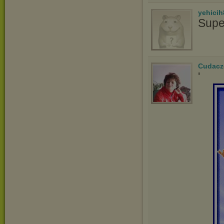
yehicih
Supe
Cudacz
'