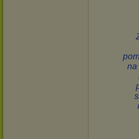
pom
na
s