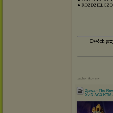
● ROZDZIELCZOŚ
Dwóch przy
zachomikowany
Zjawa - The Re
XviD.AC3-KTM