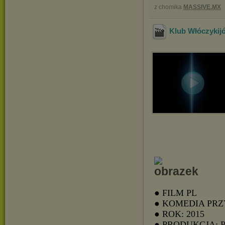
z chomika
MASSIVE.MX
Klub Włóczykij
● FILM PL
● KOMEDIA PR
● ROK: 2015
● PRODUKCJA: 