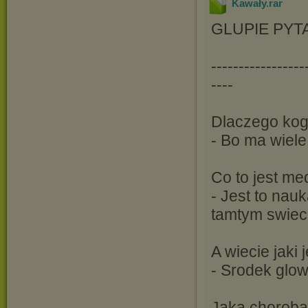
Kawały
.rar
GLUPIE PYT
-----------------
----
Dlaczego kogu
- Bo ma wiele 
Co to jest m
- Jest to nau
tamtym swieci
A wiecie jaki 
- Srodek glowy
Jaka choroba 