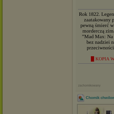
Rok 1822. Legen
zaatakowany p
pewną śmierć w 
morderczą zimą
”Mad Max: Na d
bez nadziei n
przeciwności
█ KOPIA W
zachomikowany
Chomik chwilow