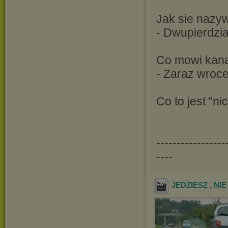
Jak sie nazy
- Dwupierdzia
Co mowi kana
- Zaraz wroce.
Co to jest "ni
-----------------
----
JEDZIESZ , N