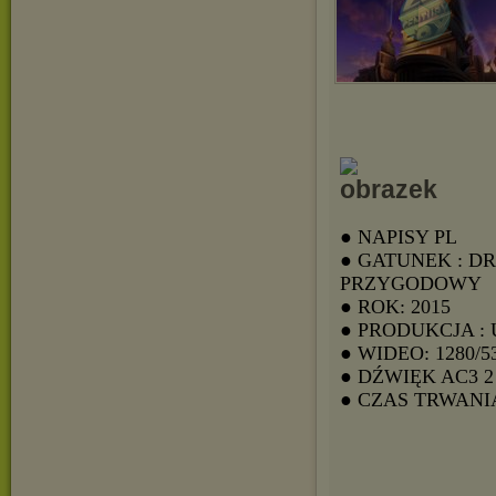
● NAPISY PL
● GATUNEK : D
PRZYGODOWY
● ROK: 2015
● PRODUKCJA :
● WIDEO: 1280/5
● DŹWIĘK AC3
● CZAS TRWANIA