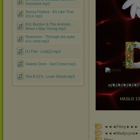
Sunshine.mp3
Sonny Fodera - It's Like That
2014.mp3
Eric Burdon & The Animals -
When I Was Young.mp3
Reamonn - Through the eyes
of a child.mp3
DJ Fait - Lost(2).mp3
Valerie Dore - Get Closer.mp3
The B 52's - Love Shack.mp3
HASŁO 13
◄◄◄Filmy►►►
◄◄◄Medycyna
filmy