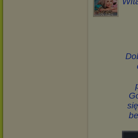
Wit
Do
Go
si
be