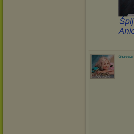
Śpi
Ani
Grzecz