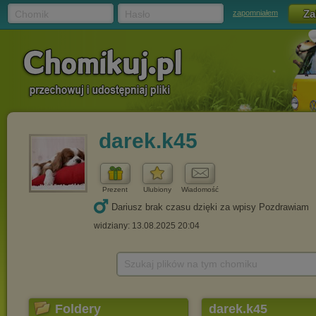
Chomik
Hasło
zapomniałem
darek.k45
Prezent
Ulubiony
Wiadomość
Dariusz brak czasu dzięki za wpisy Pozdrawiam
widziany: 13.08.2025 20:04
Szukaj plików na tym chomiku
Foldery
darek.k45