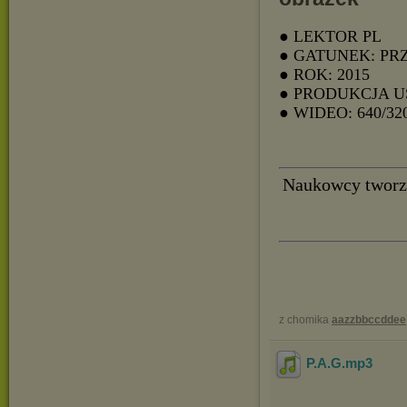
● LEKTOR PL
● GATUNEK: PR
● ROK: 2015
● PRODUKCJA U
● WIDEO: 640/32
Naukowcy tworzą
z chomika
aazzbbccddee
P.A.G
.mp3