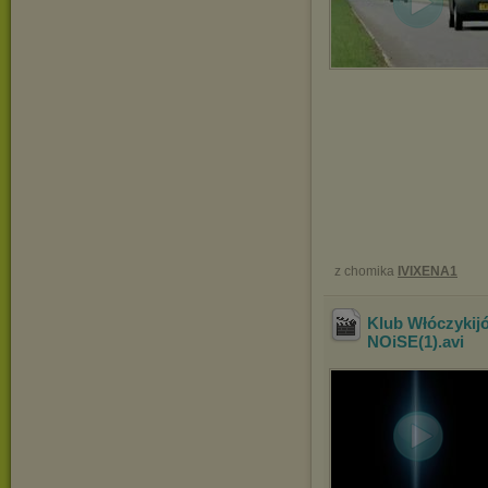
z chomika
IVIXENA1
Klub Włóczykij
NOiSE(1)
.avi