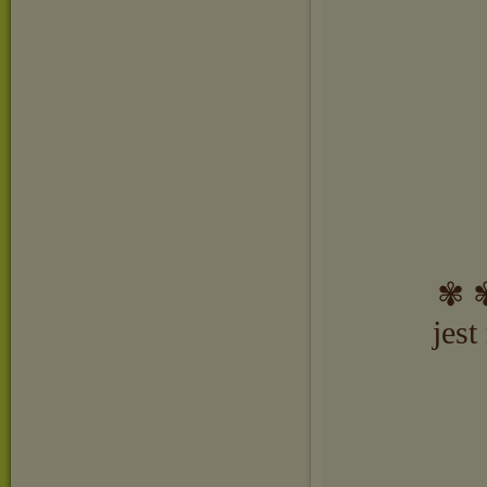
✾ ✾
jest