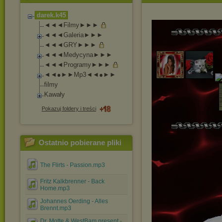
darek.k45
◄◄◄Filmy►►►
◄◄◄Galeria►►►
◄◄◄GRY►►►
◄◄◄Medycyna►►►
◄◄◄Programy►►►
◄◄●►►Mp3◄◄●►►
filmy
Kawały
Pokazuj foldery i treści
Ostatnio pobierane pliki
The Flirts - Passion.mp3
Fritz Kalkbrenner - Back
Home.mp3
Johannes Oerding - Alles
Brennt.mp3
Dr. Motte & WestBam present -