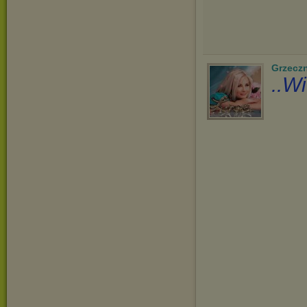
Grzecz
..W