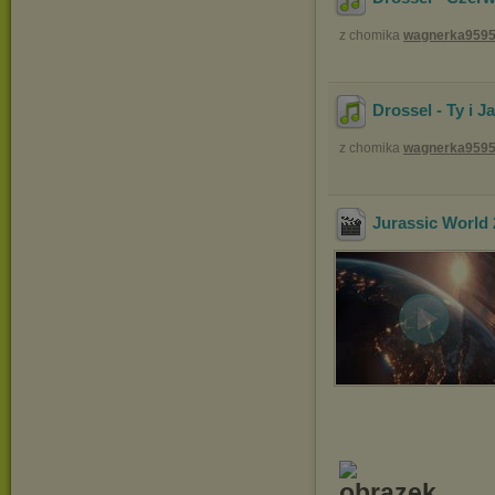
z chomika
wagnerka959
Drossel - Ty i Ja
z chomika
wagnerka959
Jurassic World 