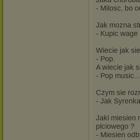
- Milosc, bo o
Jak mozna st
- Kupic wage z
Wiecie jak si
- Pop.
A wiecie jak 
- Pop music...
Czym sie roz
- Jak Syrenka 
Jaki miesien 
plciowego ?
- Miesien odb