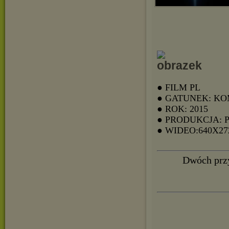
● FILM PL
● GATUNEK: K
● ROK: 2015
● PRODUKCJA: 
● WIDEO:640X27
Dwóch przy