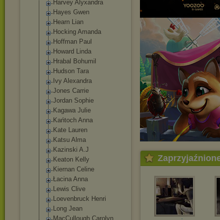
Harvey Alyxandra
Hayes Gwen
Hearn Lian
Hocking Amanda
Hoffman Paul
Howard Linda
Hrabal Bohumil
Hudson Tara
Ivy Alexandra
Jones Carrie
Jordan Sophie
Kagawa Julie
Kańtoch Anna
Kate Lauren
Katsu Alma
Kazinski A.J
Zaprzyjaźnion
Keaton Kelly
Kiernan Celine
Łacina Anna
Lewis Clive
Loevenbruck Henri
Long Jean
MacCullough Carolyn