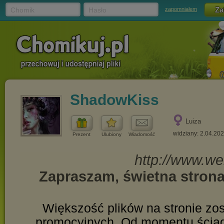
Chomik
Hasło
zapomniałem
ShadowKiss
Luiza
widziany: 2.04.20
Prezent
Ulubiony
Wiadomość