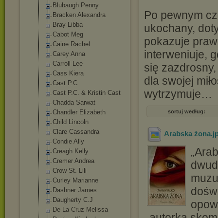
Blubaugh Penny
Po pewnym cza
Bracken Alexandra
Bray Libba
ukochany, dot
Cabot Meg
pokazuje prawd
Caine Rachel
interweniuje, 
Carey Anna
Carroll Lee
się zazdrosny,
Cass Kiera
dla swojej mi
Cast P.C
wytrzymuje…
Cast P.C. & Kristin Cast
Chadda Sarwat
Chandler Elizabeth
sortuj według:
Child Lincoln
Clare Cassandra
Arabska żona
.j
Condie Ally
„Arab
Creagh Kelly
Cremer Andrea
dwudz
Crow St. Lili
muzuł
Curley Marianne
dośw
Dashner James
Daugherty C.J
opowi
De La Cruz Melissa
autorka skompi