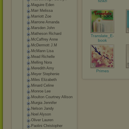
szazi
Maguire Eden
Marr Melissa
Marriott Zoe
Marrone Amanda
Marsden John
Matheson Richard
Translate_E-
McCaffrey Anne
book
McDermott J.M
McMann Lisa
Mead Richelle
Melling Nora
Meredith Amy
Primes
Meyer Stephenie
Miles Elizabeth
Minard Celine
Monroe Lee
Moulton Courtney Allison
Murgia Jennifer
Nelson Jandy
Noel Alyson
Oliver Lauren
Paolini Christopher