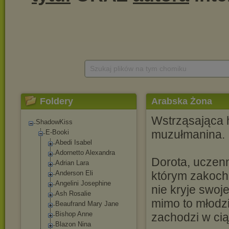
Szukaj plików na tym chomiku
Foldery
Arabska Żona
Wstrząsająca hi
ShadowKiss
muzułmanina.
E-Booki
Abedi Isabel
Adornetto Alexandra
Dorota, uczenn
Adrian Lara
Anderson Eli
którym zakochu
Angelini Josephine
nie kryje swo
Ash Rosalie
mimo to młodzi
Beaufrand Mary Jane
Bishop Anne
zachodzi w cią
Blazon Nina