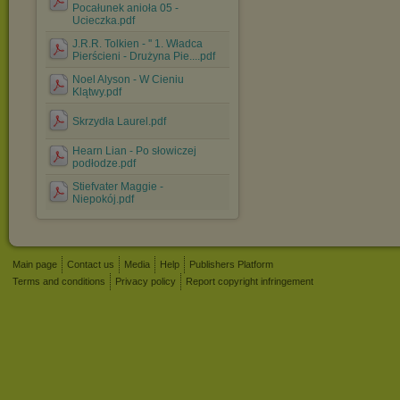
Pocałunek anioła 05 -
Ucieczka.pdf
J.R.R. Tolkien - '' 1. Władca
Pierścieni - Drużyna Pie....pdf
Noel Alyson - W Cieniu
Klątwy.pdf
Skrzydła Laurel.pdf
Hearn Lian - Po słowiczej
podłodze.pdf
Stiefvater Maggie -
Niepokój.pdf
Main page
Contact us
Media
Help
Publishers Platform
Terms and conditions
Privacy policy
Report copyright infringement