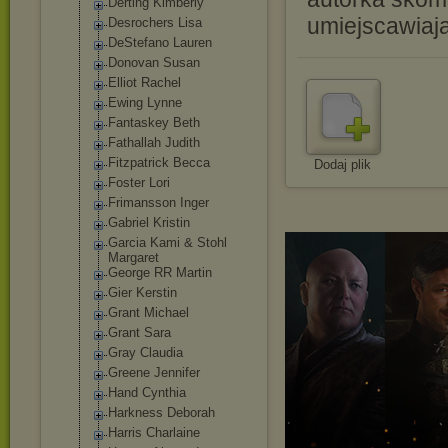
Derting Kimberly
umiejscawiając
Desrochers Lisa
DeStefano Lauren
Donovan Susan
Elliot Rachel
Ewing Lynne
Fantaskey Beth
Fathallah Judith
Fitzpatrick Becca
Dodaj plik
Foster Lori
Frimansson Inger
Gabriel Kristin
Garcia Kami & Stohl
Margaret
George RR Martin
Gier Kerstin
Grant Michael
Grant Sara
Gray Claudia
Greene Jennifer
Hand Cynthia
Harkness Deborah
Harris Charlaine