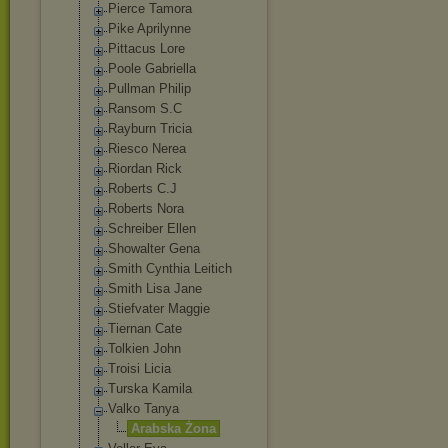
Pierce Tamora
Pike Aprilynne
Pittacus Lore
Poole Gabriella
Pullman Philip
Ransom S.C
Rayburn Tricia
Riesco Nerea
Riordan Rick
Roberts C.J
Roberts Nora
Schreiber Ellen
Showalter Gena
Smith Cynthia Leitich
Smith Lisa Jane
Stiefvater Maggie
Tiernan Cate
Tolkien John
Troisi Licia
Turska Kamila
Valko Tanya
Arabska Żona