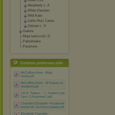
Voller Eva
Weatherly L. A
White Kiersten
Wild Kate
Zafón Ruiz Carlos
Zelman L. H
Galeria
Moja twórczość
Paktofonika
Paramore
Ostatnio pobierane pliki
McCaffrey Anne - Biały
Smok.pdf
McCaffrey Anne - W Pogoni za
smokiem.pdf
J.R.R. Tolkien - '' 1. Hobbit Czyli
Tam I Z Powrotem''.pdf
Chandler Elizabeth- Pocałunek
anioła 06- Do końca świata.pdf
Elizabeth Chandler -