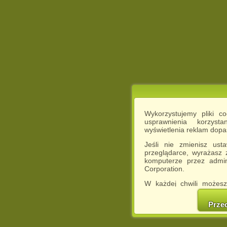
Wykorzystujemy pliki c
usprawnienia korzyst
wyświetlenia reklam dop
Jeśli nie zmienisz ust
przeglądarce, wyrażasz
komputerze przez admin
Corporation.
W każdej chwili możesz
cookies w swojej przeglą
w naszej Pol
Prze
http://chomikuj.pl/Polity
Jednocześnie informuje