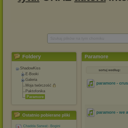
Szukaj plików na tym chomiku
Foldery
Paramore
ShadowKiss
sortuj według:
E-Booki
Galeria
paramore - cru
Moja twórczość
Paktofonika
Paramore
paramore - we 
Ostatnio pobierane pliki
Chadda Sarwat - Bogini