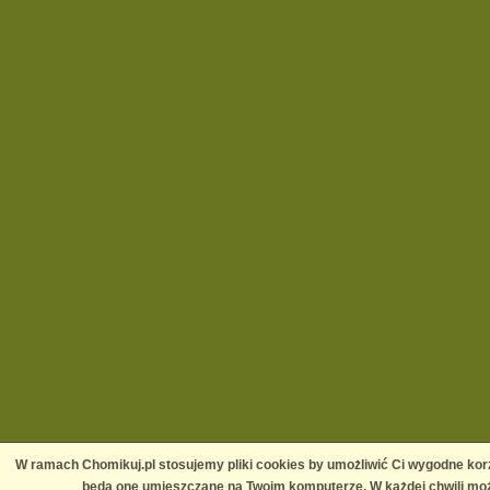
W ramach Chomikuj.pl stosujemy pliki cookies by umożliwić Ci wygodne korz
będą one umieszczane na Twoim komputerze. W każdej chwili moż