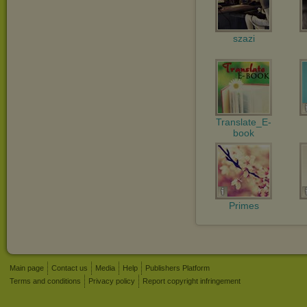
szazi
Translate_E-
book
Primes
Main page
Contact us
Media
Help
Publishers Platform
Terms and conditions
Privacy policy
Report copyright infringement