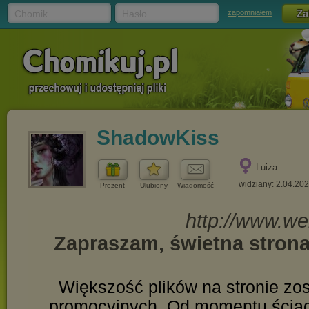
Chomik
Hasło
zapomniałem
ShadowKiss
Luiza
widziany: 2.04.20
Prezent
Ulubiony
Wiadomość