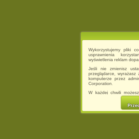
Wykorzystujemy pliki c
usprawnienia korzyst
wyświetlenia reklam dop
Jeśli nie zmienisz ust
przeglądarce, wyrażasz
komputerze przez admin
Corporation.
W każdej chwili możesz
cookies w swojej przeglą
w naszej Pol
Prze
http://chomikuj.pl/Polity
Jednocześnie informuje
może spowodować ogr
Chomikuj.pl.
W przypadku braku twojej