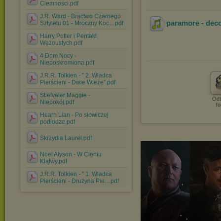
Ciemności.pdf
J.R. Ward - Bractwo Czarnego
paramore - dec
Sztyletu 01 - Mroczny Koc....pdf
Harry Potter i Pentakl
Wężoustych.pdf
4 Dom Nocy -
Nieposkromiona.pdf
J.R.R. Tolkien - '' 2. Władca
Pierścieni - Dwie Wieże''.pdf
Stiefvater Maggie -
Odt
Niepokój.pdf
fo
Hearn Lian - Po słowiczej
podłodze.pdf
Skrzydła Laurel.pdf
Noel Alyson - W Cieniu
Klątwy.pdf
J.R.R. Tolkien - '' 1. Władca
Pierścieni - Drużyna Pie....pdf