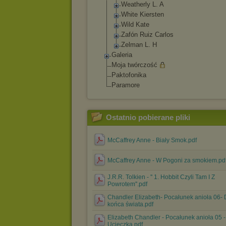
Weatherly L. A
White Kiersten
Wild Kate
Zafón Ruiz Carlos
Zelman L. H
Galeria
Moja twórczość
Paktofonika
Paramore
Ostatnio pobierane pliki
McCaffrey Anne - Biały Smok.pdf
McCaffrey Anne - W Pogoni za smokiem.pd
J.R.R. Tolkien - '' 1. Hobbit Czyli Tam I Z
Powrotem''.pdf
Chandler Elizabeth- Pocałunek anioła 06-
końca świata.pdf
Elizabeth Chandler - Pocałunek anioła 05 -
Ucieczka.pdf