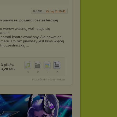
0,6 MB
25 maj 11 20:41
 pierwszej powieści bestsellerowej
 wbrew własnej woli, staje się
arzeń.
potrafi kontrolować sny. Ale nawet on
maru. Po raz pierwszy jest kimś więcej
ich uczestniczką …
3
plików
3,28
MB
0
0
0
2
bezpośredni link do folderu