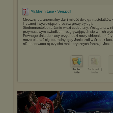
McMann Lisa - Sen
.pdf
Mroczny paranormalny dar i miłość dwojga nastolatków w
lirycznej i wywołującej dreszcz grozy trylogii.
Siedemnastoletnia Janie widzi cudze sny. Wciągana w nie
przymusowym świadkiem rozgrywających się w nich wyd
Pewnego dnia do klasy przychodzi nowy chłopak... który 
może okazać się bezradny, gdy Janie trafi w środek kosz
niż obserwatorką czyichś makabrycznych fantazji. Jest 
Pobierz
Zachomikuj
folder
folder