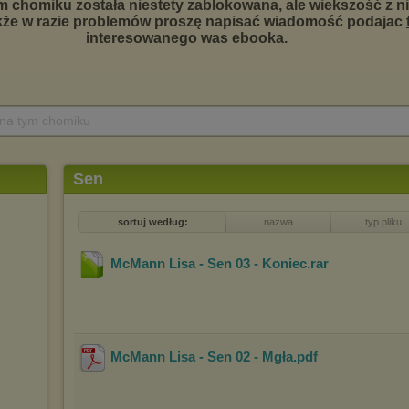
 na tym chomiku
Sen
sortuj według:
nazwa
typ pliku
McMann Lisa - Sen 03 - Koniec
.rar
McMann Lisa - Sen 02 - Mgła
.pdf