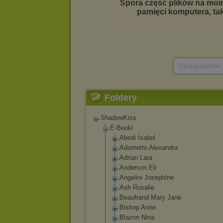
Szukaj plików
Foldery
ShadowKiss
E-Booki
Abedi Isabel
Adornetto Alexandra
Adrian Lara
Anderson Eli
Angelini Josephine
Ash Rosalie
Beaufrand Mary Jane
Bishop Anne
Blazon Nina