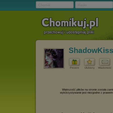
Chomik
Hasło
ShadowKis
Prezent
Ulubiony
Wiadomość