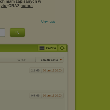
Ukryj opis
Galeria
rozmiar
data dodania
2,2 MB
30 gru 13 20:03
0,5 MB
30 gru 13 20:03