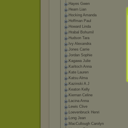
Hayes Gwen
Hearn Lian
Hocking Amanda
Hoffman Paul
Howard Linda
Hrabal Bohumil
Hudson Tara
Ivy Alexandra
Jones Carrie
Jordan Sophie
Kagawa Julie
Kańtoch Anna
Kate Lauren
Katsu Alma
Kazinski A.J
Keaton Kelly
Kiernan Celine
Łacina Anna
Lewis Clive
Loevenbruck Henri
Long Jean
MacCullough Carolyn