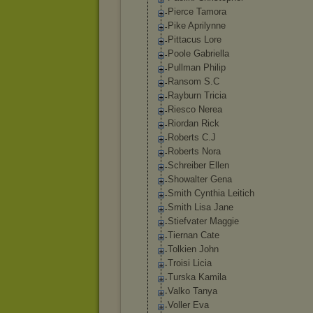
Pierce Tamora
Pike Aprilynne
Pittacus Lore
Poole Gabriella
Pullman Philip
Ransom S.C
Rayburn Tricia
Riesco Nerea
Riordan Rick
Roberts C.J
Roberts Nora
Schreiber Ellen
Showalter Gena
Smith Cynthia Leitich
Smith Lisa Jane
Stiefvater Maggie
Tiernan Cate
Tolkien John
Troisi Licia
Turska Kamila
Valko Tanya
Voller Eva