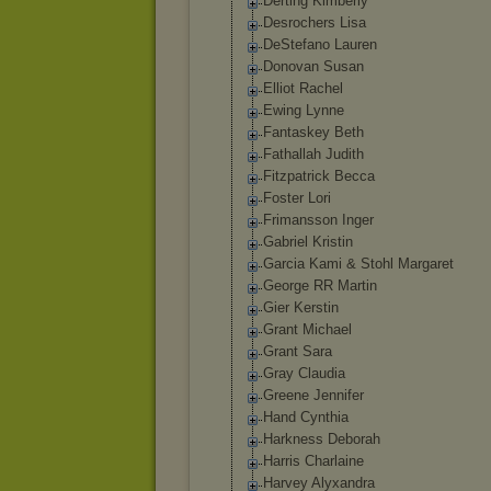
Derting Kimberly
Desrochers Lisa
DeStefano Lauren
Donovan Susan
Elliot Rachel
Ewing Lynne
Fantaskey Beth
Fathallah Judith
Fitzpatrick Becca
Foster Lori
Frimansson Inger
Gabriel Kristin
Garcia Kami & Stohl Margaret
George RR Martin
Gier Kerstin
Grant Michael
Grant Sara
Gray Claudia
Greene Jennifer
Hand Cynthia
Harkness Deborah
Harris Charlaine
Harvey Alyxandra