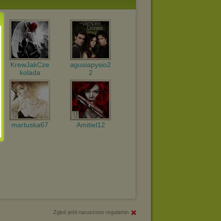
KrewJakCze
agusiapysio2
kolada
2
martuska67
Amitiel12
Zgłoś jeśli naruszono regulamin