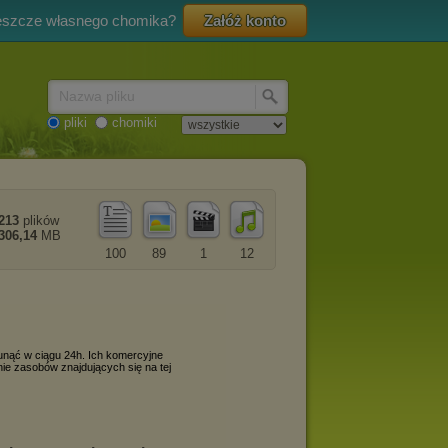
eszcze własnego chomika?
Załóż konto
Nazwa pliku
pliki
chomiki
213
plików
306,14
MB
100
89
1
12