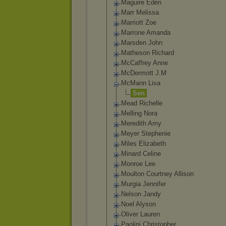
Maguire Eden
Marr Melissa
Marriott Zoe
Marrone Amanda
Marsden John
Matheson Richard
McCaffrey Anne
McDermott J.M
McMann Lisa
Sen
Mead Richelle
Melling Nora
Meredith Amy
Meyer Stephenie
Miles Elizabeth
Minard Celine
Monroe Lee
Moulton Courtney Allison
Murgia Jennifer
Nelson Jandy
Noel Alyson
Oliver Lauren
Paolini Christopher