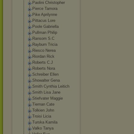
Paolini Christopher
Pierce Tamora
Pike Aprilynne
Pittacus Lore
Poole Gabriella
Pullman Philip
Ransom S.C
Rayburn Tricia
Riesco Nerea
Riordan Rick
Roberts C.J
Roberts Nora
Schreiber Ellen
Showalter Gena
Smith Cynthia Leitich
Smith Lisa Jane
Stiefvater Maggie
Tiernan Cate
Tolkien John
Troisi Licia
Turska Kamila
Valko Tanya