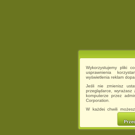
Wykorzystujemy pliki c
usprawnienia korzyst
wyświetlenia reklam dop
Jeśli nie zmienisz ust
przeglądarce, wyrażasz
komputerze przez admin
Corporation.
W każdej chwili możesz
cookies w swojej przeglą
w naszej Pol
Prze
http://chomikuj.pl/Polity
Jednocześnie informuje