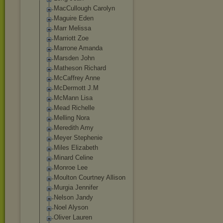
MacCullough Carolyn
Maguire Eden
Marr Melissa
Marriott Zoe
Marrone Amanda
Marsden John
Matheson Richard
McCaffrey Anne
McDermott J.M
McMann Lisa
Mead Richelle
Melling Nora
Meredith Amy
Meyer Stephenie
Miles Elizabeth
Minard Celine
Monroe Lee
Moulton Courtney Allison
Murgia Jennifer
Nelson Jandy
Noel Alyson
Oliver Lauren