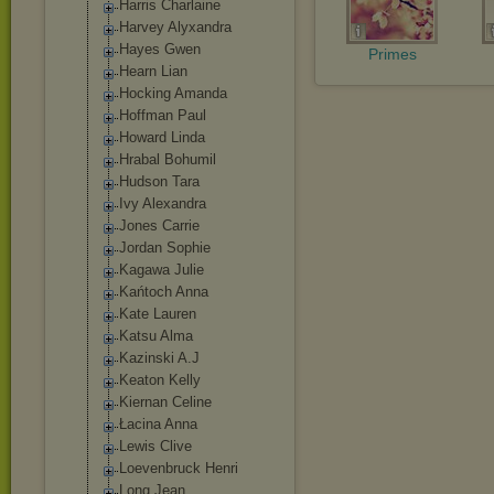
Harris Charlaine
Harvey Alyxandra
Hayes Gwen
Primes
Hearn Lian
Hocking Amanda
Hoffman Paul
Howard Linda
Hrabal Bohumil
Hudson Tara
Ivy Alexandra
Jones Carrie
Jordan Sophie
Kagawa Julie
Kańtoch Anna
Kate Lauren
Katsu Alma
Kazinski A.J
Keaton Kelly
Kiernan Celine
Łacina Anna
Lewis Clive
Loevenbruck Henri
Long Jean