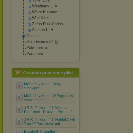
Voller Eva
Weatherly L. A
White Kiersten
Wild Kate
Zafón Ruiz Carlos
Zelman L. H
Galeria
Moja twórczość
Paktofonika
Paramore
Ostatnio pobierane pliki
McCaffrey Anne - Biały
Smok.pdf
McCaffrey Anne - W Pogoni za
smokiem.pdf
J.R.R. Tolkien - '' 1. Władca
Pierścieni - Drużyna Pie....pdf
J.R.R. Tolkien - '' 1. Hobbit Czyli
Tam I Z Powrotem''.pdf
Elizabeth Chandler -