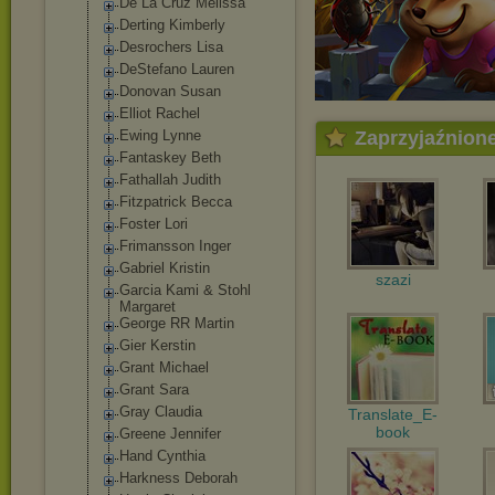
De La Cruz Melissa
Derting Kimberly
Desrochers Lisa
DeStefano Lauren
Donovan Susan
Elliot Rachel
Ewing Lynne
Zaprzyjaźnion
Fantaskey Beth
Fathallah Judith
Fitzpatrick Becca
Foster Lori
Frimansson Inger
Gabriel Kristin
szazi
Garcia Kami & Stohl
Margaret
George RR Martin
Gier Kerstin
Grant Michael
Grant Sara
Gray Claudia
Translate_E-
book
Greene Jennifer
Hand Cynthia
Harkness Deborah