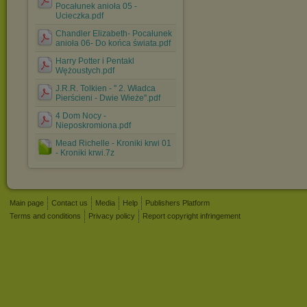
Pocałunek anioła 05 -
Ucieczka.pdf
Chandler Elizabeth- Pocałunek
anioła 06- Do końca świata.pdf
Harry Potter i Pentakl
Wężoustych.pdf
J.R.R. Tolkien - '' 2. Władca
Pierścieni - Dwie Wieże''.pdf
4 Dom Nocy -
Nieposkromiona.pdf
Mead Richelle - Kroniki krwi 01
- Kroniki krwi.7z
Main page
Contact us
Media
Help
Publishers Platform
Terms and conditions
Privacy policy
Report copyright infringement