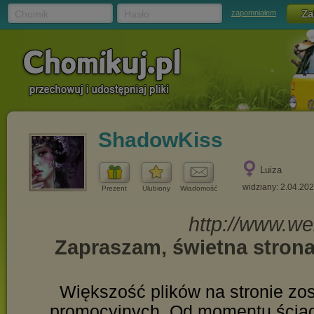
Chomik
Hasło
zapomniałem
ShadowKiss
Luiza
widziany: 2.04.20
Prezent
Ulubiony
Wiadomość