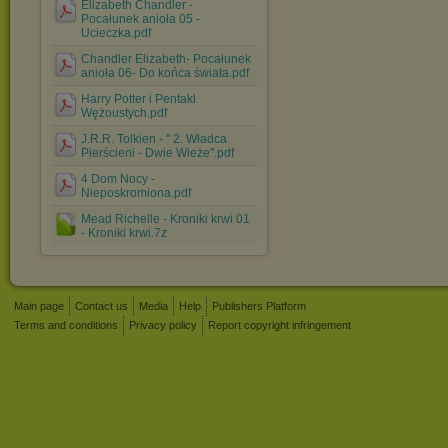
Elizabeth Chandler -
Pocałunek anioła 05 -
Ucieczka.pdf
Chandler Elizabeth- Pocałunek
anioła 06- Do końca świata.pdf
Harry Potter i Pentakl
Wężoustych.pdf
J.R.R. Tolkien - '' 2. Władca
Pierścieni - Dwie Wieże''.pdf
4 Dom Nocy -
Nieposkromiona.pdf
Mead Richelle - Kroniki krwi 01
- Kroniki krwi.7z
Main page
Contact us
Media
Help
Publishers Platform
Terms and conditions
Privacy policy
Report copyright infringement