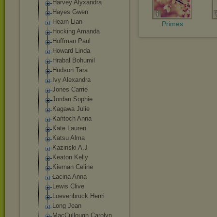
Harvey Alyxandra
Hayes Gwen
Hearn Lian
Primes
Hocking Amanda
Hoffman Paul
Howard Linda
Hrabal Bohumil
Hudson Tara
Ivy Alexandra
Jones Carrie
Jordan Sophie
Kagawa Julie
Kańtoch Anna
Kate Lauren
Katsu Alma
Kazinski A.J
Keaton Kelly
Kiernan Celine
Łacina Anna
Lewis Clive
Loevenbruck Henri
Long Jean
MacCullough Carolyn