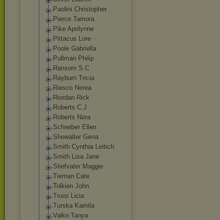
Paolini Christopher
Pierce Tamora
Pike Aprilynne
Pittacus Lore
Poole Gabriella
Pullman Philip
Ransom S.C
Rayburn Tricia
Riesco Nerea
Riordan Rick
Roberts C.J
Roberts Nora
Schreiber Ellen
Showalter Gena
Smith Cynthia Leitich
Smith Lisa Jane
Stiefvater Maggie
Tiernan Cate
Tolkien John
Troisi Licia
Turska Kamila
Valko Tanya