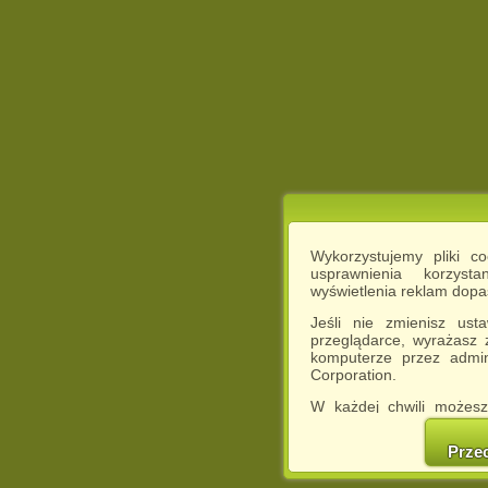
Wykorzystujemy pliki c
usprawnienia korzyst
wyświetlenia reklam dop
Jeśli nie zmienisz ust
przeglądarce, wyrażasz
komputerze przez admin
Corporation.
W każdej chwili możesz
cookies w swojej przeglą
w naszej Pol
Prze
http://chomikuj.pl/Polity