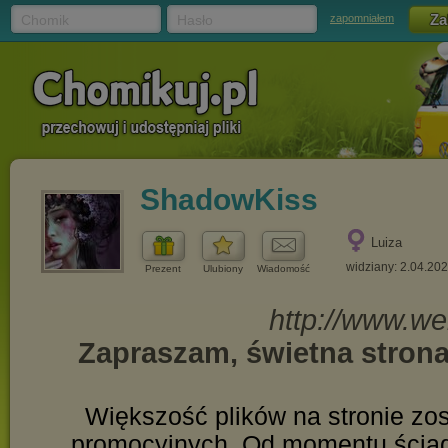
Chomik
Hasło
zapomniałem
ShadowKiss
Luiza
widziany: 2.04.20
Prezent
Ulubiony
Wiadomość