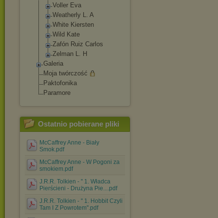
Voller Eva
Weatherly L. A
White Kiersten
Wild Kate
Zafón Ruiz Carlos
Zelman L. H
Galeria
Moja twórczość
Paktofonika
Paramore
Ostatnio pobierane pliki
McCaffrey Anne - Biały
Smok.pdf
McCaffrey Anne - W Pogoni za
smokiem.pdf
J.R.R. Tolkien - '' 1. Władca
Pierścieni - Drużyna Pie....pdf
J.R.R. Tolkien - '' 1. Hobbit Czyli
Tam I Z Powrotem''.pdf