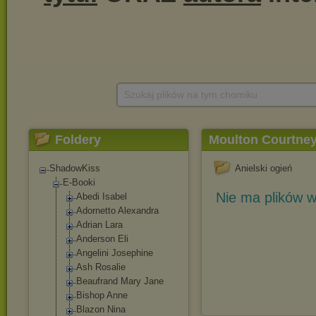
Szukaj plików na tym chomiku
Foldery
Moulton Courtney
ShadowKiss
Anielski ogień
E-Booki
Nie ma plików w
Abedi Isabel
Adornetto Alexandra
Adrian Lara
Anderson Eli
Angelini Josephine
Ash Rosalie
Beaufrand Mary Jane
Bishop Anne
Blazon Nina