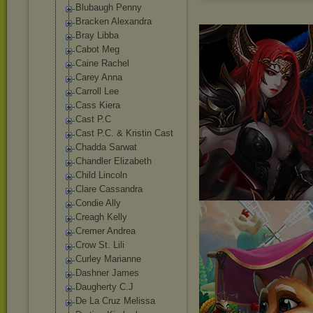
Blubaugh Penny
Bracken Alexandra
Bray Libba
Cabot Meg
Caine Rachel
Carey Anna
Carroll Lee
Cass Kiera
Cast P.C
Cast P.C. & Kristin Cast
Chadda Sarwat
Chandler Elizabeth
Child Lincoln
Clare Cassandra
Condie Ally
Creagh Kelly
Cremer Andrea
Crow St. Lili
Curley Marianne
Dashner James
Daugherty C.J
De La Cruz Melissa