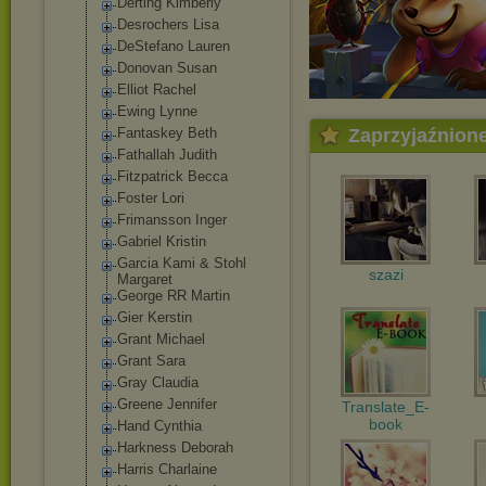
Derting Kimberly
Desrochers Lisa
DeStefano Lauren
Donovan Susan
Elliot Rachel
Ewing Lynne
Fantaskey Beth
Zaprzyjaźnion
Fathallah Judith
Fitzpatrick Becca
Foster Lori
Frimansson Inger
Gabriel Kristin
Garcia Kami & Stohl
szazi
Margaret
George RR Martin
Gier Kerstin
Grant Michael
Grant Sara
Gray Claudia
Greene Jennifer
Translate_E-
book
Hand Cynthia
Harkness Deborah
Harris Charlaine