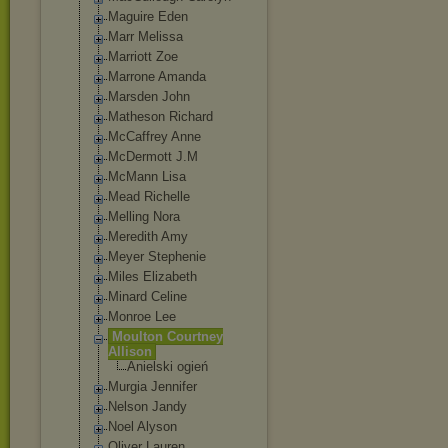
Maguire Eden
Marr Melissa
Marriott Zoe
Marrone Amanda
Marsden John
Matheson Richard
McCaffrey Anne
McDermott J.M
McMann Lisa
Mead Richelle
Melling Nora
Meredith Amy
Meyer Stephenie
Miles Elizabeth
Minard Celine
Monroe Lee
Moulton Courtney
Allison
Anielski ogień
Murgia Jennifer
Nelson Jandy
Noel Alyson
Oliver Lauren