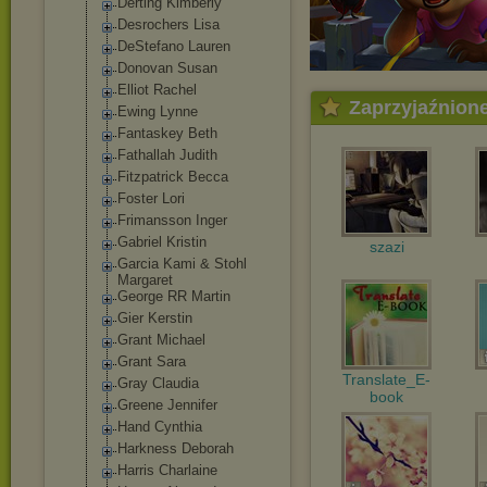
Derting Kimberly
Desrochers Lisa
DeStefano Lauren
Donovan Susan
Elliot Rachel
Zaprzyjaźnion
Ewing Lynne
Fantaskey Beth
Fathallah Judith
Fitzpatrick Becca
Foster Lori
Frimansson Inger
Gabriel Kristin
szazi
Garcia Kami & Stohl
Margaret
George RR Martin
Gier Kerstin
Grant Michael
Grant Sara
Translate_E-
Gray Claudia
book
Greene Jennifer
Hand Cynthia
Harkness Deborah
Harris Charlaine