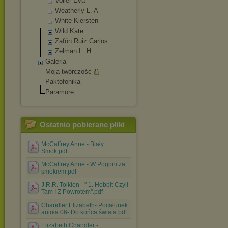
Voller Eva
Weatherly L. A
White Kiersten
Wild Kate
Zafón Ruiz Carlos
Zelman L. H
Galeria
Moja twórczość
Paktofonika
Paramore
Ostatnio pobierane pliki
McCaffrey Anne - Biały
Smok.pdf
McCaffrey Anne - W Pogoni za
smokiem.pdf
J.R.R. Tolkien - '' 1. Hobbit Czyli
Tam I Z Powrotem''.pdf
Chandler Elizabeth- Pocałunek
anioła 06- Do końca świata.pdf
Elizabeth Chandler -