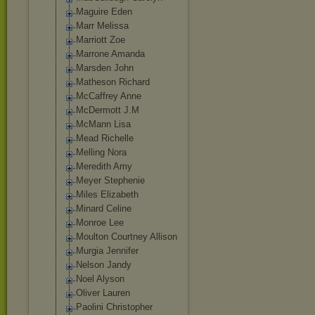
Maguire Eden
Marr Melissa
Marriott Zoe
Marrone Amanda
Marsden John
Matheson Richard
McCaffrey Anne
McDermott J.M
McMann Lisa
Mead Richelle
Melling Nora
Meredith Amy
Meyer Stephenie
Miles Elizabeth
Minard Celine
Monroe Lee
Moulton Courtney Allison
Murgia Jennifer
Nelson Jandy
Noel Alyson
Oliver Lauren
Paolini Christopher