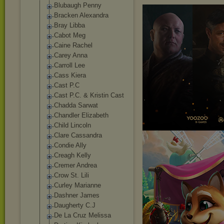
Blubaugh Penny
Bracken Alexandra
Bray Libba
Cabot Meg
Caine Rachel
Carey Anna
Carroll Lee
Cass Kiera
Cast P.C
Cast P.C. & Kristin Cast
Chadda Sarwat
Chandler Elizabeth
Child Lincoln
Clare Cassandra
Condie Ally
Creagh Kelly
Cremer Andrea
Crow St. Lili
Curley Marianne
Dashner James
Daugherty C.J
De La Cruz Melissa