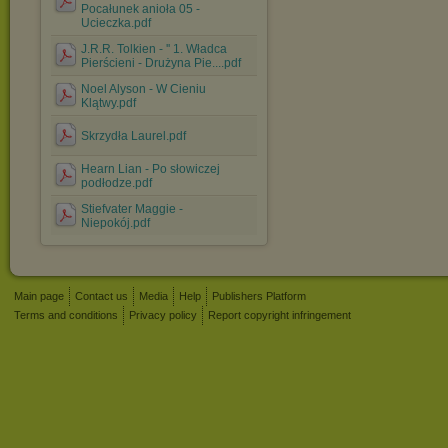
Pocałunek anioła 05 -
Ucieczka.pdf
J.R.R. Tolkien - '' 1. Władca
Pierścieni - Drużyna Pie....pdf
Noel Alyson - W Cieniu
Klątwy.pdf
Skrzydła Laurel.pdf
Hearn Lian - Po słowiczej
podłodze.pdf
Stiefvater Maggie -
Niepokój.pdf
Main page
Contact us
Media
Help
Publishers Platform
Terms and conditions
Privacy policy
Report copyright infringement