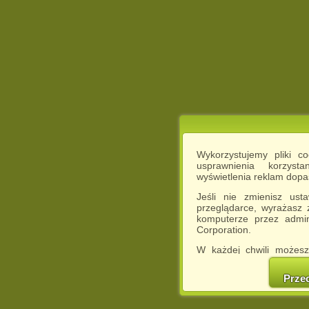
Wykorzystujemy pliki c
usprawnienia korzyst
wyświetlenia reklam dop
Jeśli nie zmienisz ust
przeglądarce, wyrażasz
komputerze przez admin
Corporation.
W każdej chwili możesz
cookies w swojej przeglą
w naszej Pol
Prze
http://chomikuj.pl/Polity
Jednocześnie informuje