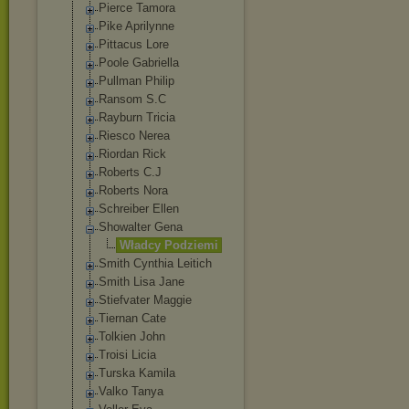
Pierce Tamora
Pike Aprilynne
Pittacus Lore
Poole Gabriella
Pullman Philip
Ransom S.C
Rayburn Tricia
Riesco Nerea
Riordan Rick
Roberts C.J
Roberts Nora
Schreiber Ellen
Showalter Gena
Władcy Podziemi
Smith Cynthia Leitich
Smith Lisa Jane
Stiefvater Maggie
Tiernan Cate
Tolkien John
Troisi Licia
Turska Kamila
Valko Tanya