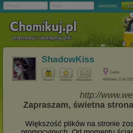
Chomik
Hasło
zapomniałem
ShadowKiss
Luiza
widziany: 2.04.20
Prezent
Ulubiony
Wiadomość