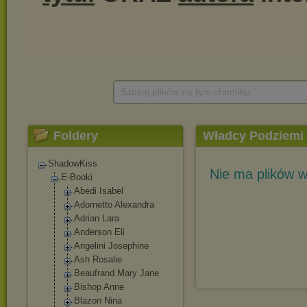
Szukaj plików na tym chomiku
Foldery
Władcy Podziemi
ShadowKiss
Nie ma plików w
E-Booki
Abedi Isabel
Adornetto Alexandra
Adrian Lara
Anderson Eli
Angelini Josephine
Ash Rosalie
Beaufrand Mary Jane
Bishop Anne
Blazon Nina