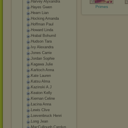
Harvey Alyxandra
Primes
Hayes Gwen
Hearn Lian
Hocking Amanda
Hoffman Paul
Howard Linda
Hrabal Bohumil
Hudson Tara
Ivy Alexandra
Jones Carrie
Jordan Sophie
Kagawa Julie
Kańtoch Anna
Kate Lauren
Katsu Alma
Kazinski A.J
Keaton Kelly
Kiernan Celine
Łacina Anna
Lewis Clive
Loevenbruck Henri
Long Jean
MacCullough Carolyn