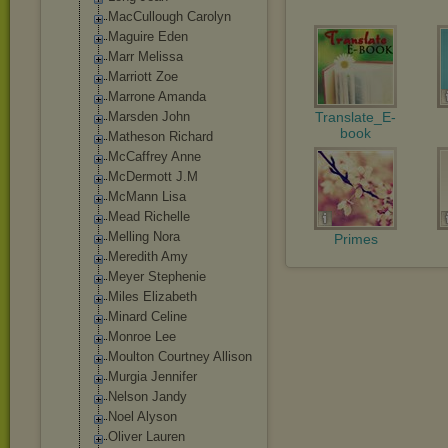
MacCullough Carolyn
Maguire Eden
Marr Melissa
Marriott Zoe
Marrone Amanda
Marsden John
Translate_E-
book
Matheson Richard
McCaffrey Anne
McDermott J.M
McMann Lisa
Mead Richelle
Melling Nora
Primes
Meredith Amy
Meyer Stephenie
Miles Elizabeth
Minard Celine
Monroe Lee
Moulton Courtney Allison
Murgia Jennifer
Nelson Jandy
Noel Alyson
Oliver Lauren