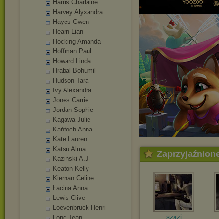
Harris Charlaine
Harvey Alyxandra
Hayes Gwen
Hearn Lian
Hocking Amanda
Hoffman Paul
Howard Linda
Hrabal Bohumil
Hudson Tara
Ivy Alexandra
Jones Carrie
Jordan Sophie
Kagawa Julie
Kańtoch Anna
Kate Lauren
Katsu Alma
Zaprzyjaźnion
Kazinski A.J
Keaton Kelly
Kiernan Celine
Łacina Anna
Lewis Clive
Loevenbruck Henri
szazi
Long Jean