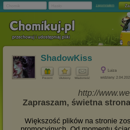
Chomik
Hasło
zapomniałem
ShadowKiss
Luiza
widziany: 2.04.20
Prezent
Ulubiony
Wiadomość