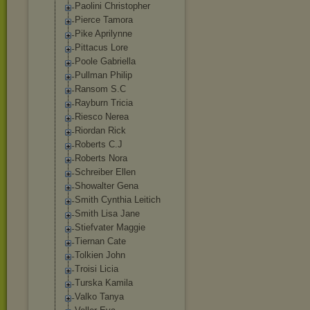
Paolini Christopher
Pierce Tamora
Pike Aprilynne
Pittacus Lore
Poole Gabriella
Pullman Philip
Ransom S.C
Rayburn Tricia
Riesco Nerea
Riordan Rick
Roberts C.J
Roberts Nora
Schreiber Ellen
Showalter Gena
Smith Cynthia Leitich
Smith Lisa Jane
Stiefvater Maggie
Tiernan Cate
Tolkien John
Troisi Licia
Turska Kamila
Valko Tanya