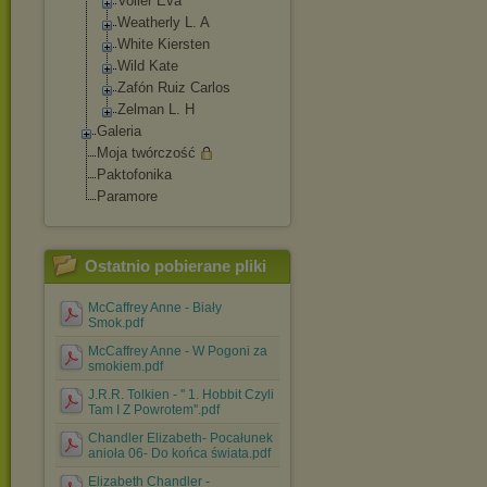
Voller Eva
Weatherly L. A
White Kiersten
Wild Kate
Zafón Ruiz Carlos
Zelman L. H
Galeria
Moja twórczość
Paktofonika
Paramore
Ostatnio pobierane pliki
McCaffrey Anne - Biały
Smok.pdf
McCaffrey Anne - W Pogoni za
smokiem.pdf
J.R.R. Tolkien - '' 1. Hobbit Czyli
Tam I Z Powrotem''.pdf
Chandler Elizabeth- Pocałunek
anioła 06- Do końca świata.pdf
Elizabeth Chandler -