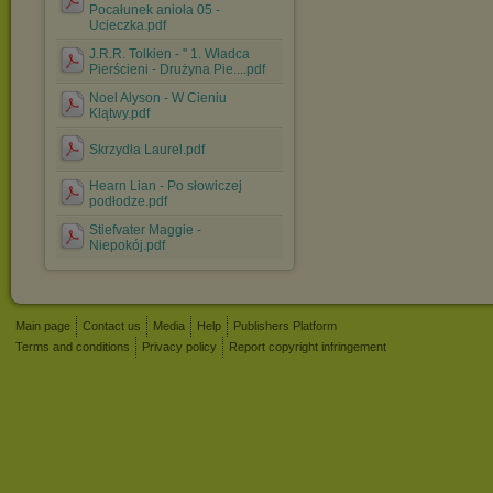
Pocałunek anioła 05 -
Ucieczka.pdf
J.R.R. Tolkien - '' 1. Władca
Pierścieni - Drużyna Pie....pdf
Noel Alyson - W Cieniu
Klątwy.pdf
Skrzydła Laurel.pdf
Hearn Lian - Po słowiczej
podłodze.pdf
Stiefvater Maggie -
Niepokój.pdf
Main page
Contact us
Media
Help
Publishers Platform
Terms and conditions
Privacy policy
Report copyright infringement