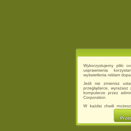
Wykorzystujemy pliki c
usprawnienia korzyst
wyświetlenia reklam dop
Jeśli nie zmienisz ust
przeglądarce, wyrażasz
komputerze przez admin
Corporation.
W każdej chwili możesz
cookies w swojej przeglą
w naszej Pol
Prze
http://chomikuj.pl/Polity
Jednocześnie informuje