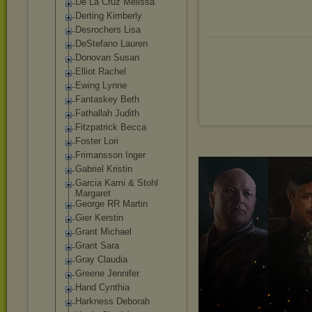
De La Cruz Melissa
Derting Kimberly
Desrochers Lisa
DeStefano Lauren
Donovan Susan
Elliot Rachel
Ewing Lynne
Fantaskey Beth
Fathallah Judith
Fitzpatrick Becca
Foster Lori
Frimansson Inger
Gabriel Kristin
Garcia Kami & Stohl
Margaret
George RR Martin
Gier Kerstin
Grant Michael
Grant Sara
Gray Claudia
Greene Jennifer
Hand Cynthia
Harkness Deborah