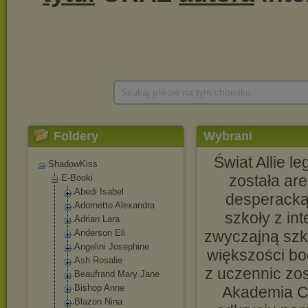
Szukaj plików na tym chomiku
Foldery
Wybrani
Świat Allie l
ShadowKiss
została ar
E-Booki
Abedi Isabel
desperacką 
Adornetto Alexandra
szkoły z in
Adrian Lara
Anderson Eli
zwyczajną szko
Angelini Josephine
większości bo
Ash Rosalie
z uczennic zo
Beaufrand Mary Jane
Bishop Anne
Akademia Ci
Blazon Nina