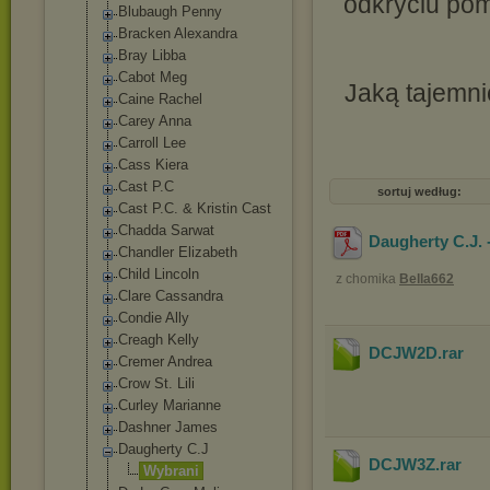
odkryciu pom
Blubaugh Penny
Bracken Alexandra
Bray Libba
Cabot Meg
Jaką tajemni
Caine Rachel
Carey Anna
Carroll Lee
Cass Kiera
Cast P.C
sortuj według:
Cast P.C. & Kristin Cast
Chadda Sarwat
Daugherty C.J. 
Chandler Elizabeth
Child Lincoln
z chomika
Bella662
Clare Cassandra
Condie Ally
Creagh Kelly
DCJW2D
.rar
Cremer Andrea
Crow St. Lili
Curley Marianne
Dashner James
Daugherty C.J
DCJW3Z
.rar
Wybrani