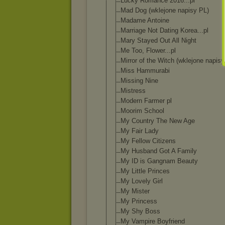
Lucky Romance 2016...pl
Mad Dog (wklejone napisy PL)
Madame Antoine
Marriage Not Dating Korea...pl
Mary Stayed Out All Night
Me Too, Flower...pl
Mirror of the Witch (wklejone napisy
Miss Hammurabi
Missing Nine
Mistress
Modern Farmer pl
Moorim School
My Country The New Age
My Fair Lady
My Fellow Citizens
My Husband Got A Family
My ID is Gangnam Beauty
My Little Princes
My Lovely Girl
My Mister
My Princess
My Shy Boss
My Vampire Boyfriend