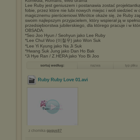
Komedia, Romans, Web drama
Lee Ruby jest geniuszem i postanawia zostać projektantką 
fobie, przez które nie lubi nowych miejsc i woli siedzieć
magicznemu pierścieniowi.Wkrótce okaże się, że Ruby zap
swoim najlepszym przyjacielem, który wspierał ją w spełn
przedsiębiorstwa jubilerskiego, dla którego pracuje i w któ
OBSADA:
*Seo Joo Hyun / Seohyun jako Lee Ruby
*Lee Chul Woo (이철우) jako Won Suk
*Lee Yi Kyung jako Na Ji Suk
*Hwang Suk Jung jako Dan Ho Bak
*Ji Hye Ran / Z.HERA jako Yoo Bi Joo
sortuj według:
nazwa
typ pliku
Ruby Ruby Love 01
.avi
z chomika
gagus87