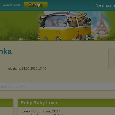
Nie masz j
zapomniałem
nka
widziany: 24.06.2026 13:40
 na tym chomiku
Ruby Ruby Love
Korea Południowa, 2017