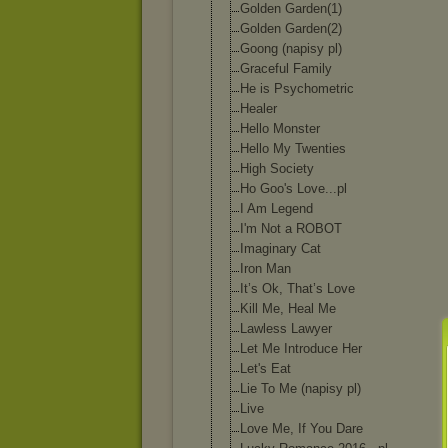
Golden Garden(1)
Golden Garden(2)
Goong (napisy pl)
Graceful Family
He is Psychometric
Healer
Hello Monster
Hello My Twenties
High Society
Ho Goo's Love...pl
I Am Legend
I'm Not a ROBOT
Imaginary Cat
Iron Man
It’s Ok, That’s Love
Kill Me, Heal Me
Lawless Lawyer
Let Me Introduce Her
Let's Eat
Lie To Me (napisy pl)
Live
Love Me, If You Dare