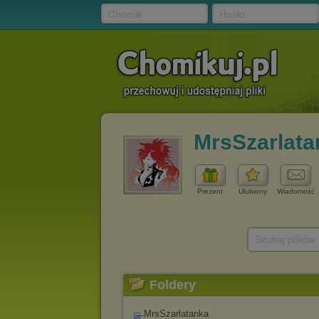
Chomik
Hasło
MrsSzarlata
Prezent
Ulubiony
Wiadomość
Szukaj plików
Foldery
MrsSzarlatanka