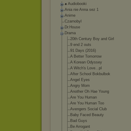
∎ Audiobooki
Ania nie Anna sez 1
Anime
Czarnobyl
Dr.House
Drama
20th Century Boy and Girl
9 end 2 outs
91 Days (2016)
A Better Tomorrow
A Korean Odyssey
A Witch's Love...pl
After School Bokbulbok
Angel Eyes
Angry Mom
Another Oh Hae Young
Are You Human
Are You Human Too
Avengers Social Club
Baby Faced Beauty
Bad Guys
Be Arrogant