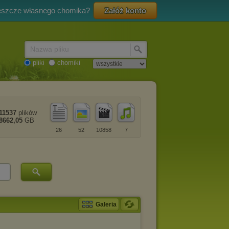
eszcze własnego chomika?
Załóż konto
Nazwa pliku
pliki
chomiki
11537
plików
8662,05
GB
26
52
10858
7
Galeria