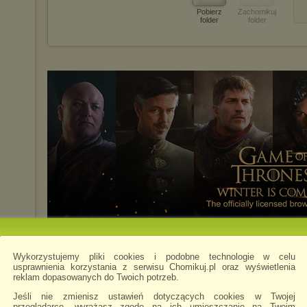
Pobierz
Zachomikuj
folder
folder
Wykorzystujemy pliki cookies i podobne technologie w celu
usprawnienia korzystania z serwisu Chomikuj.pl oraz wyświetlenia
reklam dopasowanych do Twoich potrzeb.
Jeśli nie zmienisz ustawień dotyczących cookies w Twojej
przeglądarce, wyrażasz zgodę na ich umieszczanie na Twoim