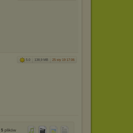
5.0
138,9 MB
25 sty 19 17:06
5
plików