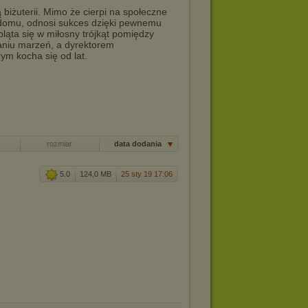
biżuterii. Mimo że cierpi na społeczne
 w domu, odnosi sukces dzięki pewnemu
ląta się w miłosny trójkąt pomiędzy
ianiu marzeń, a dyrektorem
rym kocha się od lat.
rozmiar
data dodania
5.0
124,0 MB
25 sty 19 17:06