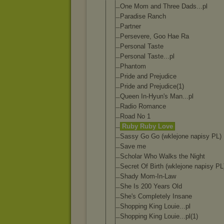
One Mom and Three Dads...pl
Paradise Ranch
Partner
Persevere, Goo Hae Ra
Personal Taste
Personal Taste...pl
Phantom
Pride and Prejudice
Pride and Prejudice(1)
Queen In-Hyun's Man...pl
Radio Romance
Road No 1
Ruby Ruby Love
Sassy Go Go (wklejone napisy PL)
Save me
Scholar Who Walks the Night
Secret Of Birth (wklejone napisy PL
Shady Mom-In-Law
She Is 200 Years Old
She's Completely Insane
Shopping King Louie...pl
Shopping King Louie...pl(1)