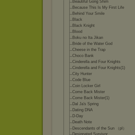
Beautiful Gong Shim
Because This Is My First Life
Behind Your Smile
Black
Black Knight
Blood
Boku no Ita Jikan
Bride of the Water God
Cheese in the Trap
Choco Bank
Cinderella and Four Knights
Cinderella and Four Knights(1)
City Hunter
Code Blue
Coin Locker Girl
Come Back Mister
Come Back Mister(1)
Dal Ja's Spring
Dating DNA
D-Day
Death Note
Descendants of the Sun （pl）
Designated Survivor