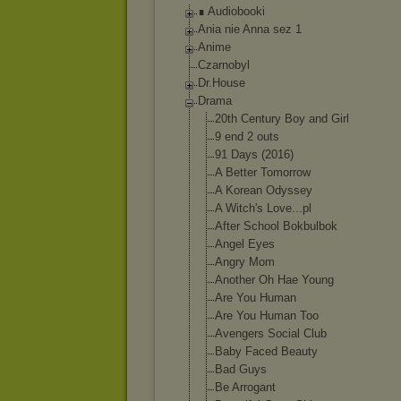
∎ Audiobooki
Ania nie Anna sez 1
Anime
Czarnobyl
Dr.House
Drama
20th Century Boy and Girl
9 end 2 outs
91 Days (2016)
A Better Tomorrow
A Korean Odyssey
A Witch's Love...pl
After School Bokbulbok
Angel Eyes
Angry Mom
Another Oh Hae Young
Are You Human
Are You Human Too
Avengers Social Club
Baby Faced Beauty
Bad Guys
Be Arrogant