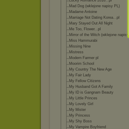
Lucky Romance 2016...pl
Mad Dog (wklejone napisy PL)
Madame Antoine
Marriage Not Dating Korea...pl
Mary Stayed Out All Night
Me Too, Flower...pl
Mirror of the Witch (wklejone napisy
Miss Hammurabi
Missing Nine
Mistress
Modern Farmer pl
Moorim School
My Country The New Age
My Fair Lady
My Fellow Citizens
My Husband Got A Family
My ID is Gangnam Beauty
My Little Princes
My Lovely Girl
My Mister
My Princess
My Shy Boss
My Vampire Boyfriend