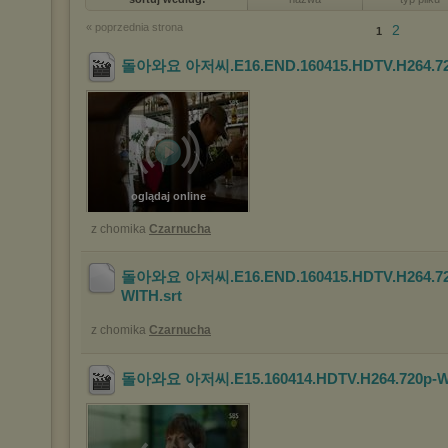
« poprzednia strona
2
1
돌아와요 아저씨.E16.END.160415.HDTV.H264.72
oglądaj online
z chomika
Czarnucha
돌아와요 아저씨.E16.END.160415.HDTV.H264.72
WITH
.srt
z chomika
Czarnucha
돌아와요 아저씨.E15.160414.HDTV.H264.720p-W