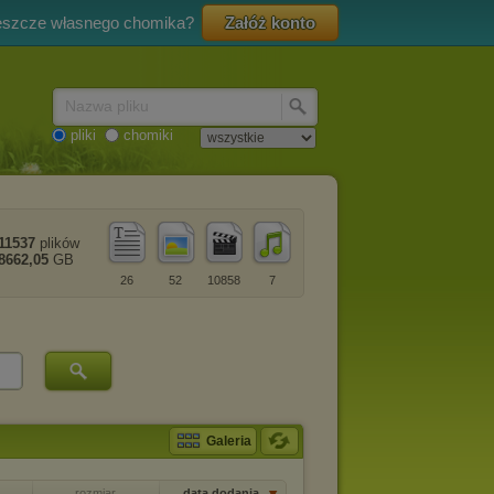
eszcze własnego chomika?
Załóż konto
Nazwa pliku
pliki
chomiki
11537
plików
8662,05
GB
26
52
10858
7
Galeria
rozmiar
data dodania