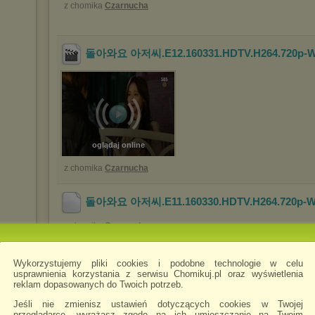
z chomika
Czarnucha
돌아와요 아저씨.E12.160331.HDTV.H264.720p-W
oglądaj online
z chomika
Czarnucha
돌아와요 아저씨.E11.160330.HDTV.H264.720p-W
z chomika
Czarnucha
Wykorzystujemy pliki cookies i podobne technologie w celu
돌아와요 아저씨.E11.160330.HDTV.H264.720p-W
usprawnienia korzystania z serwisu Chomikuj.pl oraz wyświetlenia
reklam dopasowanych do Twoich potrzeb.
Jeśli nie zmienisz ustawień dotyczących cookies w Twojej
przeglądarce, wyrażasz zgodę na ich umieszczanie na Twoim