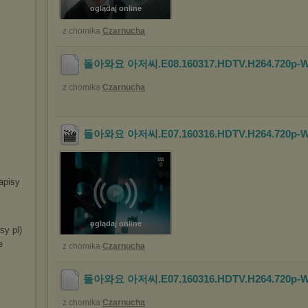
oglądaj online
z chomika
Czarnucha
돌아와요 아저씨.E08.160317.HDTV.H264.720p-W
z chomika
Czarnucha
돌아와요 아저씨.E07.160316.HDTV.H264.720p-W
apisy
oglądaj online
sy pl)
e
z chomika
Czarnucha
돌아와요 아저씨.E07.160316.HDTV.H264.720p-W
z chomika
Czarnucha