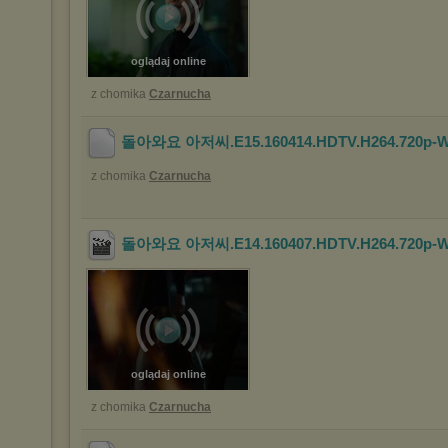
oglądaj online
z chomika
Czarnucha
돌아와요 아저씨.E15.160414.HDTV.H264.720p-W
z chomika
Czarnucha
돌아와요 아저씨.E14.160407.HDTV.H264.720p-W
oglądaj online
z chomika
Czarnucha