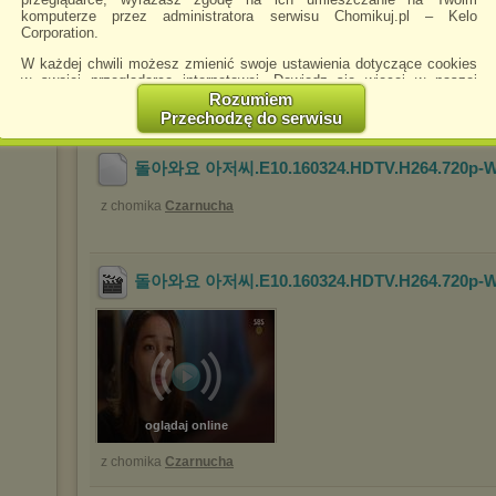
komputerze przez administratora serwisu Chomikuj.pl – Kelo
Corporation.
W każdej chwili możesz zmienić swoje ustawienia dotyczące cookies
w swojej przeglądarce internetowej. Dowiedz się więcej w naszej
oglądaj online
Polityce Prywatności -
http://chomikuj.pl/PolitykaPrywatnosci.aspx
.
Rozumiem
z chomika
Czarnucha
Przechodzę do serwisu
Jednocześnie informujemy że zmiana ustawień przeglądarki może
 PL)
spowodować ograniczenie korzystania ze strony Chomikuj.pl.
돌아와요 아저씨.E10.160324.HDTV.H264.720p-W
W przypadku braku twojej zgody na akceptację cookies niestety
prosimy o opuszczenie serwisu chomikuj.pl.
z chomika
Czarnucha
Wykorzystanie plików cookies
przez
Zaufanych Partnerów
(dostosowanie reklam do Twoich potrzeb, analiza skuteczności działań
marketingowych).
돌아와요 아저씨.E10.160324.HDTV.H264.720p-W
Wyrażenie sprzeciwu spowoduje, że wyświetlana Ci reklama nie
będzie dopasowana do Twoich preferencji, a będzie to reklama
wyświetlona przypadkowo.
Istnieje możliwość zmiany ustawień przeglądarki internetowej w
sposób uniemożliwiający przechowywanie plików cookies na
urządzeniu końcowym. Można również usunąć pliki cookies,
dokonując odpowiednich zmian w ustawieniach przeglądarki
internetowej.
oglądaj online
Pełną informację na ten temat znajdziesz pod adresem
z chomika
Czarnucha
http://chomikuj.pl/PolitykaPrywatnosci.aspx
.