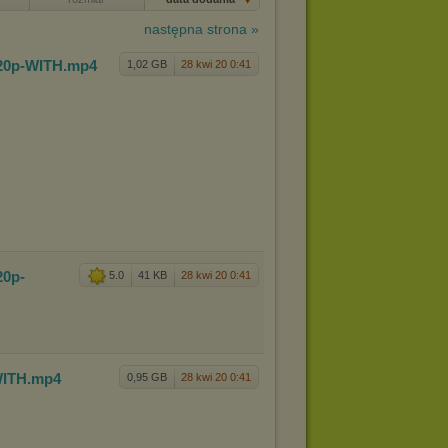
następna strona »
0p-WITH
.mp4
1,02 GB
28 kwi 20 0:41
0p-
5.0
41 KB
28 kwi 20 0:41
ITH
.mp4
0,95 GB
28 kwi 20 0:41