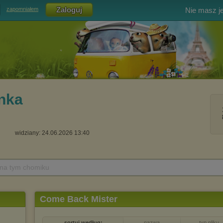
Nie masz j
zapomniałem
nka
widziany: 24.06.2026 13:40
 na tym chomiku
Come Back Mister
sortuj według:
nazwa
typ pliku