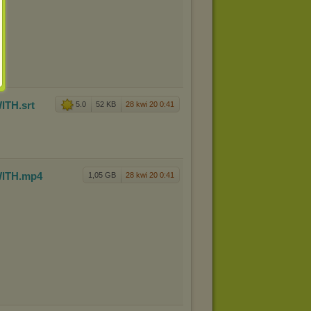
ITH
.srt
5.0
52 KB
28 kwi 20 0:41
ITH
.mp4
1,05 GB
28 kwi 20 0:41