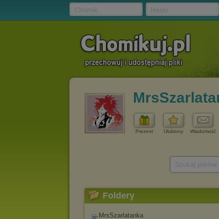
Chomik
Hasło
MrsSzarlata
Prezent
Ulubiony
Wiadomość
Szukaj plików
Foldery
MrsSzarlatanka