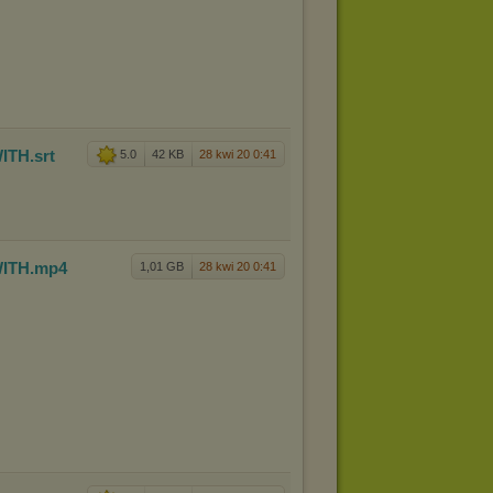
ITH
.srt
5.0
42 KB
28 kwi 20 0:41
ITH
.mp4
1,01 GB
28 kwi 20 0:41