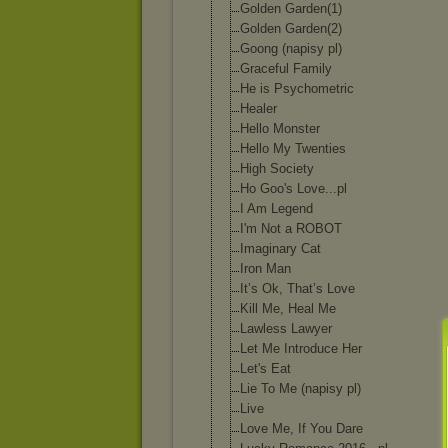
Golden Garden(1)
Golden Garden(2)
Goong (napisy pl)
Graceful Family
He is Psychometric
Healer
Hello Monster
Hello My Twenties
High Society
Ho Goo's Love...pl
I Am Legend
I'm Not a ROBOT
Imaginary Cat
Iron Man
It’s Ok, That’s Love
Kill Me, Heal Me
Lawless Lawyer
Let Me Introduce Her
Let's Eat
Lie To Me (napisy pl)
Live
Love Me, If You Dare