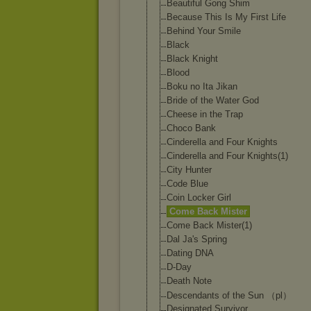
Beautiful Gong Shim
Because This Is My First Life
Behind Your Smile
Black
Black Knight
Blood
Boku no Ita Jikan
Bride of the Water God
Cheese in the Trap
Choco Bank
Cinderella and Four Knights
Cinderella and Four Knights(1)
City Hunter
Code Blue
Coin Locker Girl
Come Back Mister
Come Back Mister(1)
Dal Ja's Spring
Dating DNA
D-Day
Death Note
Descendants of the Sun （pl）
Designated Survivor