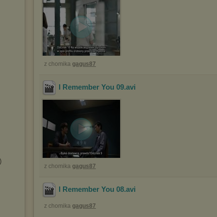
z chomika
gagus87
I Remember You 09
.avi
)
z chomika
gagus87
I Remember You 08
.avi
z chomika
gagus87