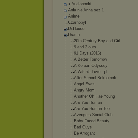
∎ Audiobooki
Ania nie Anna sez 1
Anime
Czarnobyl
Dr.House
Drama
20th Century Boy and Girl
9 end 2 outs
91 Days (2016)
A Better Tomorrow
A Korean Odyssey
A Witch's Love...pl
After School Bokbulbok
Angel Eyes
Angry Mom
Another Oh Hae Young
Are You Human
Are You Human Too
Avengers Social Club
Baby Faced Beauty
Bad Guys
Be Arrogant