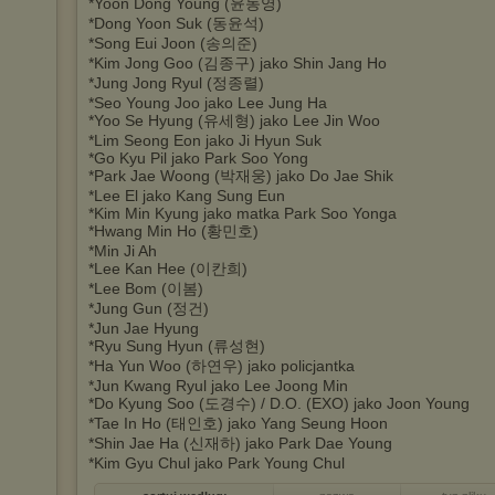
*Yoon Dong Young (윤동영)
*Dong Yoon Suk (동윤석)
*Song Eui Joon (송의준)
*Kim Jong Goo (김종구) jako Shin Jang Ho
*Jung Jong Ryul (정종렬)
*Seo Young Joo jako Lee Jung Ha
*Yoo Se Hyung (유세형) jako Lee Jin Woo
*Lim Seong Eon jako Ji Hyun Suk
*Go Kyu Pil jako Park Soo Yong
*Park Jae Woong (박재웅) jako Do Jae Shik
*Lee El jako Kang Sung Eun
*Kim Min Kyung jako matka Park Soo Yonga
*Hwang Min Ho (황민호)
*Min Ji Ah
*Lee Kan Hee (이칸희)
*Lee Bom (이봄)
*Jung Gun (정건)
*Jun Jae Hyung
*Ryu Sung Hyun (류성현)
*Ha Yun Woo (하연우) jako policjantka
*Jun Kwang Ryul jako Lee Joong Min
*Do Kyung Soo (도경수) / D.O. (EXO) jako Joon Young
*Tae In Ho (태인호) jako Yang Seung Hoon
*Shin Jae Ha (신재하) jako Park Dae Young
*Kim Gyu Chul jako Park Young Chul