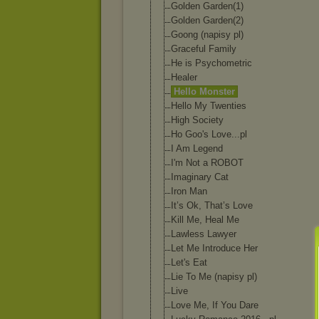
Golden Garden(1)
Golden Garden(2)
Goong (napisy pl)
Graceful Family
He is Psychometric
Healer
Hello Monster
Hello My Twenties
High Society
Ho Goo's Love...pl
I Am Legend
I'm Not a ROBOT
Imaginary Cat
Iron Man
It’s Ok, That’s Love
Kill Me, Heal Me
Lawless Lawyer
Let Me Introduce Her
Let's Eat
Lie To Me (napisy pl)
Live
Love Me, If You Dare