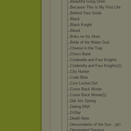
Beautiful Gong Shim
Because This Is My First Life
Behind Your Smile
Black
Black Knight
Blood
Boku no Ita Jikan
Bride of the Water God
Cheese in the Trap
Choco Bank
Cinderella and Four Knights
Cinderella and Four Knights(1)
City Hunter
Code Blue
Coin Locker Girl
Come Back Mister
Come Back Mister(1)
Dal Ja's Spring
Dating DNA
D-Day
Death Note
Descendants of the Sun （pl）
Designated Survivor