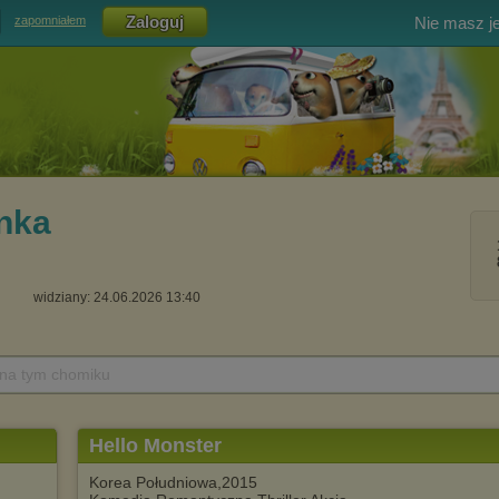
Nie masz j
zapomniałem
nka
widziany: 24.06.2026 13:40
 na tym chomiku
Hello Monster
Korea Południowa,2015