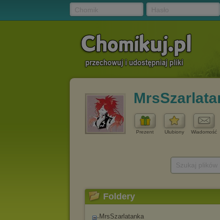
Chomik
Hasło
MrsSzarlata
Prezent
Ulubiony
Wiadomość
Szukaj plików
Foldery
MrsSzarlatanka