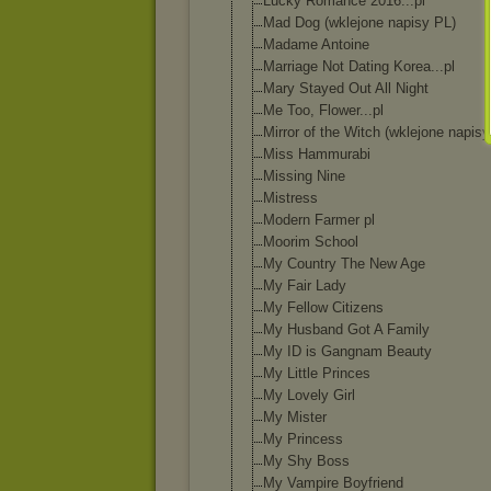
Lucky Romance 2016...pl
Mad Dog (wklejone napisy PL)
Madame Antoine
Marriage Not Dating Korea...pl
Mary Stayed Out All Night
Me Too, Flower...pl
Mirror of the Witch (wklejone napisy
Miss Hammurabi
Missing Nine
Mistress
Modern Farmer pl
Moorim School
My Country The New Age
My Fair Lady
My Fellow Citizens
My Husband Got A Family
My ID is Gangnam Beauty
My Little Princes
My Lovely Girl
My Mister
My Princess
My Shy Boss
My Vampire Boyfriend