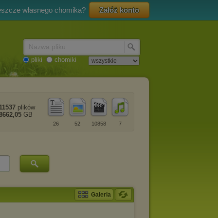
eszcze własnego chomika?
Załóż konto
Nazwa pliku
pliki
chomiki
11537
plików
8662,05
GB
26
52
10858
7
Galeria