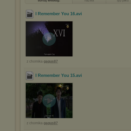
sortuj według:
nazwa
typ pliku
I Remember You 16
.avi
z chomika
gagus87
I Remember You 15
.avi
z chomika
gagus87