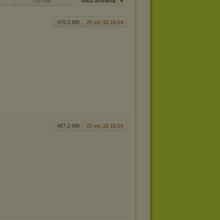
rozmiar
data dodania
470,3 MB
25 sty 19 16:54
467,2 MB
25 sty 19 16:54