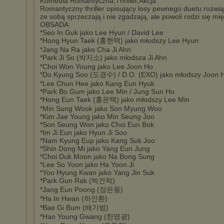
Komedia Romantyczna,Thriller,Akcja
Romantyczny thriller opisujący losy pewnego duetu rozwi
ze sobą sprzeczają i nie zgadzają, ale powoli rodzi się mi
OBSADA:
*Seo In Guk jako Lee Hyun / David Lee
*Hong Hyun Taek (홍현택) jako młodszy Lee Hyun
*Jang Na Ra jako Cha Ji Ahn
*Park Ji So (박지소) jako młodsza Ji Ahn
*Choi Won Young jako Lee Joon Ho
*Do Kyung Soo (도경수) / D.O. (EXO) jako młodszy Joon 
*Lee Chun Hee jako Kang Eun Hyuk
*Park Bo Gum jako Lee Min / Jung Sun Ho
*Hong Eun Taek (홍은택) jako młodszy Lee Min
*Min Sung Wook jako Son Myung Woo
*Kim Jae Young jako Min Seung Joo
*Son Seung Won jako Choi Eun Bok
*Im Ji Eun jako Hyun Ji Soo
*Nam Kyung Eup jako Kang Suk Joo
*Shin Dong Mi jako Yang Eun Jung
*Choi Duk Moon jako Na Bong Sung
*Lee So Yoon jako Ha Yoon Ji
*Yoo Hyung Kwan jako Yang Jin Suk
*Park Gun Rak (박건락)
*Jang Eun Poong (장은풍)
*Ha In Hwan (하인환)
*Bae Gi Bum (배기범)
*Han Young Gwang (한영광)