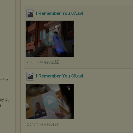
I Remember You 07
.avi
z chomika
gagus87
I Remember You 06
.avi
apisy
sy pl)
e
z chomika
gagus87