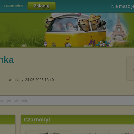
Nie masz j
zapomniałem
nka
widziany: 24.06.2026 13:40
 na tym chomiku
Czarnobyl
sortuj według:
nazwa
typ pliku