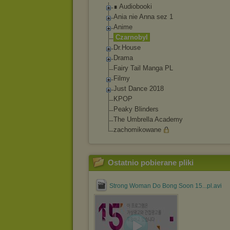
∎ Audiobooki
Ania nie Anna sez 1
Anime
Czarnobyl
Dr.House
Drama
Fairy Tail Manga PL
Filmy
Just Dance 2018
KPOP
Peaky Blinders
The Umbrella Academy
zachomikowane
Ostatnio pobierane pliki
Strong Woman Do Bong Soon 15...pl.avi