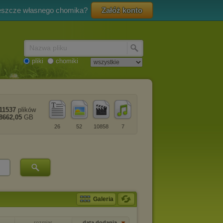
eszcze własnego chomika?
Załóż konto
Nazwa pliku
pliki
chomiki
11537
plików
8662,05
GB
26
52
10858
7
Galeria
rozmiar
data dodania