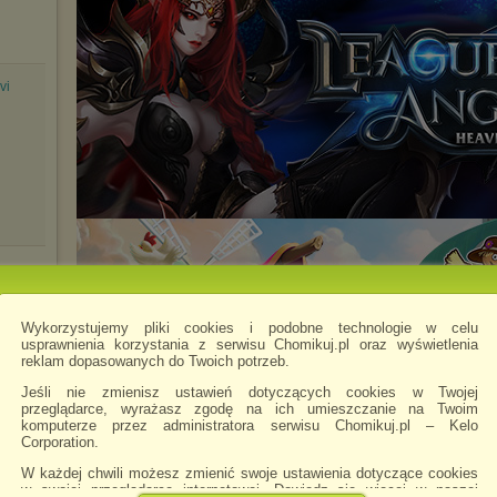
vi
Wykorzystujemy pliki cookies i podobne technologie w celu
usprawnienia korzystania z serwisu Chomikuj.pl oraz wyświetlenia
reklam dopasowanych do Twoich potrzeb.
Jeśli nie zmienisz ustawień dotyczących cookies w Twojej
przeglądarce, wyrażasz zgodę na ich umieszczanie na Twoim
komputerze przez administratora serwisu Chomikuj.pl – Kelo
Corporation.
W każdej chwili możesz zmienić swoje ustawienia dotyczące cookies
w swojej przeglądarce internetowej. Dowiedz się więcej w naszej