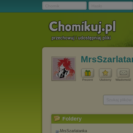
Chomik
Hasło
MrsSzarlata
Prezent
Ulubiony
Wiadomość
Szukaj plików
Foldery
MrsSzarlatanka