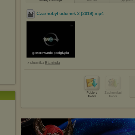
Czarnobyl odcinek 2 (2019)
.mp4
generowanie podglądu
z chomika
Bianinda
Pobierz
Zachomikuj
folder
folder