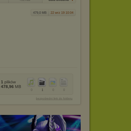
479,0 MB
22 wrz 19 10:04
1
plików
478,96
MB
0
1
0
0
bezpośredni link do folderu