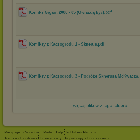
.pdf
Komiks Gigant 2000 - 05 (Gwiazdą być)
.pdf
Komiksy z Kaczogrodu 1 - Sknerus
.
Komiksy z Kaczogrodu 3 - Podróże Sknerusa McKwacza
więcej plików z tego folderu...
Main page
Contact us
Media
Help
Publishers Platform
Terms and conditions
Privacy policy
Report copyright infringement