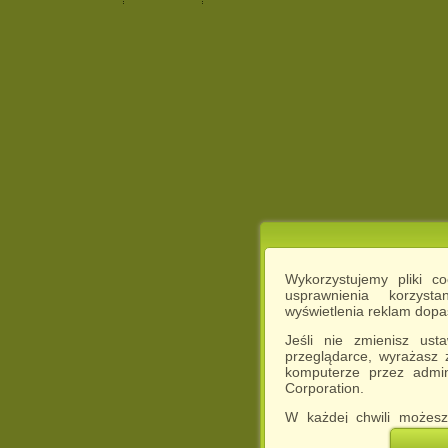
Wykorzystujemy pliki c
usprawnienia korzyst
wyświetlenia reklam dop
Jeśli nie zmienisz ust
przeglądarce, wyrażasz
komputerze przez admin
Corporation.
W każdej chwili możesz
cookies w swojej przeglą