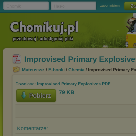
Chomik
Hasło
zapomniałem
Improvised Primary Explosiv
Mateusssz
/
E-booki
/
Chemia
/ Improvised Primary E
Download:
Improvised Primary Explosives.PDF
79 KB
Pobierz
Komentarze: