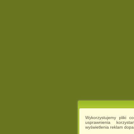
Wykorzystujemy pliki c
usprawnienia korzyst
wyświetlenia reklam dop