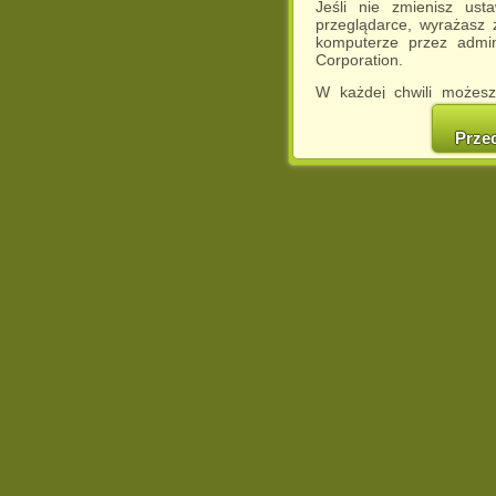
Jeśli nie zmienisz ust
przeglądarce, wyrażasz
komputerze przez admin
Corporation.
W każdej chwili możesz
cookies w swojej przeglą
w naszej Pol
Prze
http://chomikuj.pl/Polity
Jednocześnie informuje
może spowodować ogr
Chomikuj.pl.
W przypadku braku twojej
prosimy o opuszczenie se
Wykorzystanie plików c
(dostosowanie reklam do
działań marketingowych).
Wyrażenie sprzeciwu spo
będzie dopasowana do Tw
wyświetlona przypadkowo
Istnieje możliwość zmian
sposób uniemożliwiając
urządzeniu końcowym. M
dokonując odpowiednich