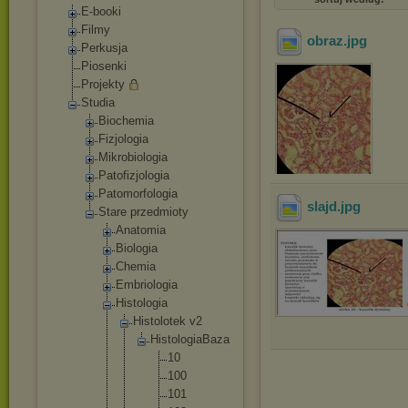
E-booki
Filmy
obraz
.jpg
Perkusja
Piosenki
Projekty
Studia
Biochemia
Fizjologia
Mikrobiologia
Patofizjologia
Patomorfologia
slajd
.jpg
Stare przedmioty
Anatomia
Biologia
Chemia
Embriologia
Histologia
Histolot
ek v2
Histo
logia
Baza
10
10
0
10
1