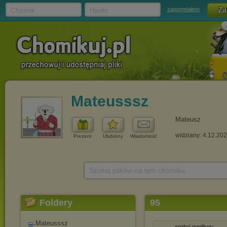
Chomik
Hasło
zapomniałem
Mateusssz
Mateusz
widziany: 4.12.20
Prezent
Ulubiony
Wiadomość
Szukaj plików na tym chomiku
Foldery
95
Mateusssz
sortuj według: