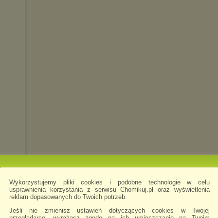
Wykorzystujemy pliki cookies i podobne technologie w celu
usprawnienia korzystania z serwisu Chomikuj.pl oraz wyświetlenia
reklam dopasowanych do Twoich potrzeb.
Jeśli nie zmienisz ustawień dotyczących cookies w Twojej
przeglądarce, wyrażasz zgodę na ich umieszczanie na Twoim