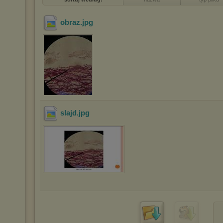
obraz
.jpg
slajd
.jpg