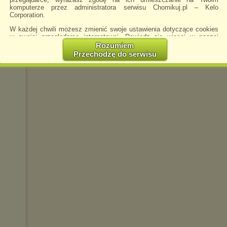
komputerze przez administratora serwisu Chomikuj.pl – Kelo
Corporation.
W każdej chwili możesz zmienić swoje ustawienia dotyczące cookies
w swojej przeglądarce internetowej. Dowiedz się więcej w naszej
Polityce Prywatności -
http://chomikuj.pl/PolitykaPrywatnosci.aspx
.
Rozumiem
Przechodzę do serwisu
Jednocześnie informujemy że zmiana ustawień przeglądarki może
spowodować ograniczenie korzystania ze strony Chomikuj.pl.
W przypadku braku twojej zgody na akceptację cookies niestety
prosimy o opuszczenie serwisu chomikuj.pl.
Wykorzystanie plików cookies
przez
Zaufanych Partnerów
(dostosowanie reklam do Twoich potrzeb, analiza skuteczności działań
marketingowych).
Wyrażenie sprzeciwu spowoduje, że wyświetlana Ci reklama nie
będzie dopasowana do Twoich preferencji, a będzie to reklama
wyświetlona przypadkowo.
Istnieje możliwość zmiany ustawień przeglądarki internetowej w
sposób uniemożliwiający przechowywanie plików cookies na
urządzeniu końcowym. Można również usunąć pliki cookies,
dokonując odpowiednich zmian w ustawieniach przeglądarki
internetowej.
Pełną informację na ten temat znajdziesz pod adresem
http://chomikuj.pl/PolitykaPrywatnosci.aspx
.