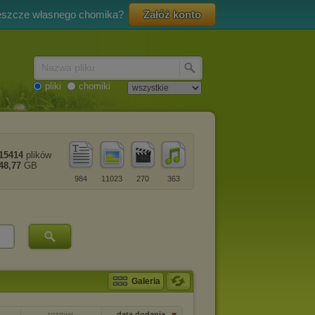
eszcze własnego chomika?
Załóż konto
Nazwa pliku
pliki
chomiki
15414
plików
48,77
GB
984
11023
270
363
Galeria
rozmiar
data dodania