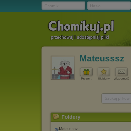
Chomik
Hasło
Mateusssz
Prezent
Ulubiony
Wiadomość
Szukaj plików
Foldery
Mateusssz