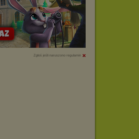
Zgłoś jeśli naruszono regulamin