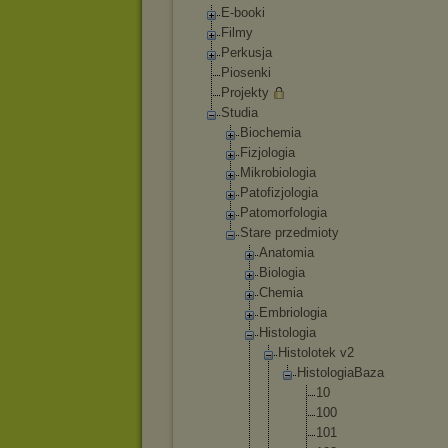
E-booki
Filmy
Perkusja
Piosenki
Projekty
Studia
Biochemia
Fizjologia
Mikrobiologia
Patofizjologia
Patomorfologia
Stare przedmioty
Anatomia
Biologia
Chemia
Embriologia
Histologia
Histolot
ek v2
Histo
logia
Baza
10
10
0
10
1