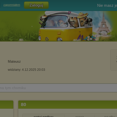
Nie masz j
zapomniałem
Mateusz
widziany: 4.12.2025 20:03
 na tym chomiku
80
sortuj według:
nazwa
typ pliku