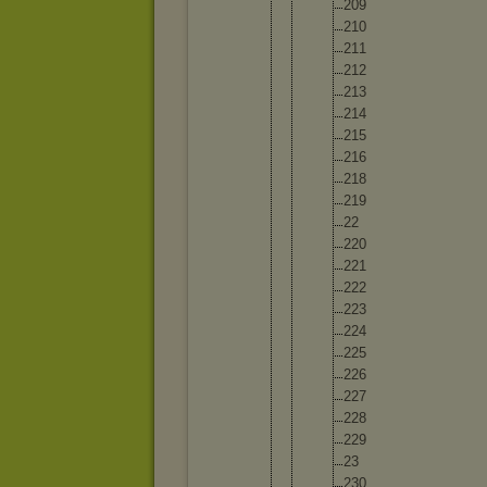
20
9
21
0
21
1
21
2
21
3
21
4
21
5
21
6
21
8
21
9
22
22
0
22
1
22
2
22
3
22
4
22
5
22
6
22
7
22
8
22
9
23
23
0