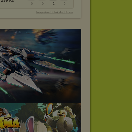
299
KB
0
0
2
0
bezpośredni link do folderu