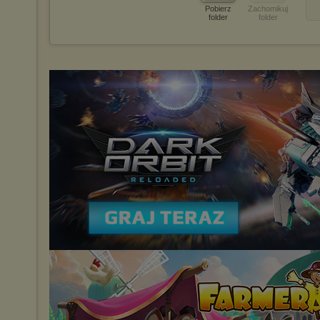
Pobierz
Zachomikuj
folder
folder