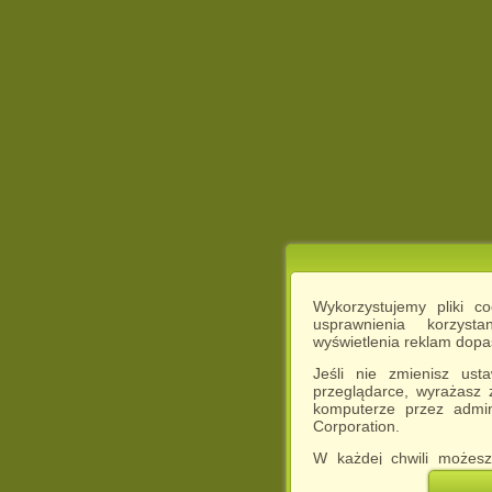
Wykorzystujemy pliki c
usprawnienia korzyst
wyświetlenia reklam dop
Jeśli nie zmienisz ust
przeglądarce, wyrażasz
komputerze przez admin
Corporation.
W każdej chwili możesz
cookies w swojej przeglą