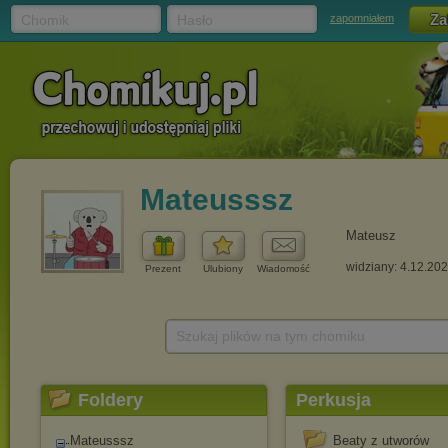
Chomik
Hasło
zapomniałem
Mateusssz
Mateusz
widziany: 4.12.20
Prezent
Ulubiony
Wiadomość
Szukaj plików na tym chomiku
Foldery
Perkusja
Mateusssz
Beaty z utworów