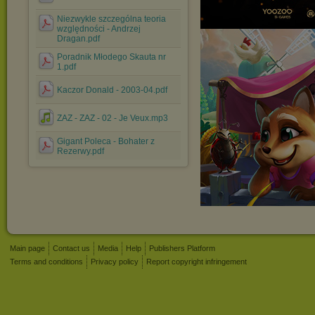
Niezwykle szczególna teoria
względności - Andrzej
Dragan.pdf
Poradnik Młodego Skauta nr
1.pdf
Kaczor Donald - 2003-04.pdf
ZAZ - ZAZ - 02 - Je Veux.mp3
Gigant Poleca - Bohater z
Rezerwy.pdf
Main page
Contact us
Media
Help
Publishers Platform
Terms and conditions
Privacy policy
Report copyright infringement