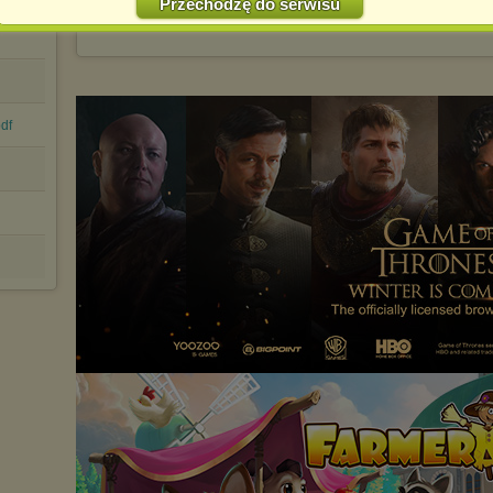
Przechodzę do serwisu
Pobierz
Zachomikuj
Jednocześnie informujemy że zmiana ustawień przeglądarki może
folder
folder
spowodować ograniczenie korzystania ze strony Chomikuj.pl.
W przypadku braku twojej zgody na akceptację cookies niestety
prosimy o opuszczenie serwisu chomikuj.pl.
Wykorzystanie plików cookies
przez
Zaufanych Partnerów
(dostosowanie reklam do Twoich potrzeb, analiza skuteczności działań
pdf
marketingowych).
Wyrażenie sprzeciwu spowoduje, że wyświetlana Ci reklama nie
będzie dopasowana do Twoich preferencji, a będzie to reklama
wyświetlona przypadkowo.
Istnieje możliwość zmiany ustawień przeglądarki internetowej w
sposób uniemożliwiający przechowywanie plików cookies na
urządzeniu końcowym. Można również usunąć pliki cookies,
dokonując odpowiednich zmian w ustawieniach przeglądarki
internetowej.
Pełną informację na ten temat znajdziesz pod adresem
http://chomikuj.pl/PolitykaPrywatnosci.aspx
.