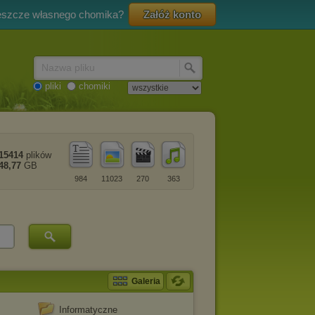
eszcze własnego chomika?
Załóż konto
Nazwa pliku
pliki
chomiki
15414
plików
48,77
GB
984
11023
270
363
Galeria
Informatyczne