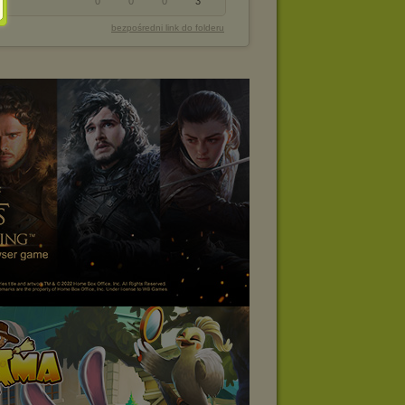
0
0
0
3
bezpośredni link do folderu