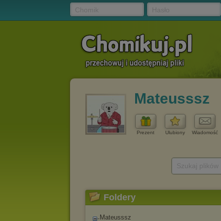
Chomik
Hasło
Mateusssz
Prezent
Ulubiony
Wiadomość
Szukaj plików
Foldery
Mateusssz