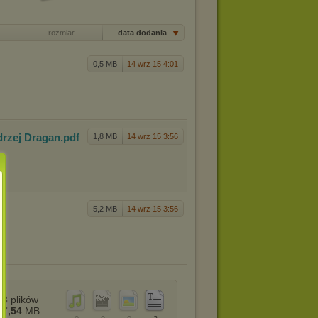
rozmiar
data dodania
0,5 MB
14 wrz 15 4:01
drzej
Dragan
.pdf
1,8 MB
14 wrz 15 3:56
5,2 MB
14 wrz 15 3:56
3
plików
7,54
MB