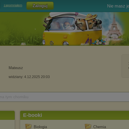
Nie masz j
zapomniałem
Mateusz
widziany: 4.12.2025 20:03
 na tym chomiku
E-booki
Biologia
Chemia