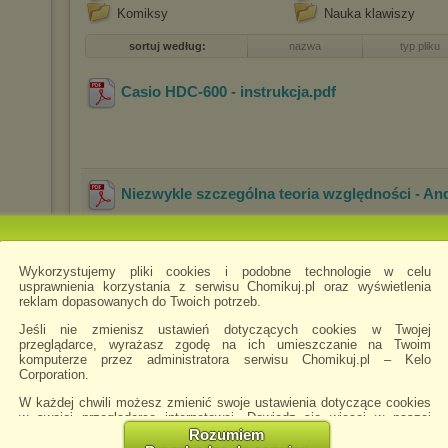
Komiksy
Nauka klawiszy
sortuj według:
nazwa
typ pliku
Casio HDC-600 - instrukcja
.pdf
Niezwykle szczególna teoria względności - An
Wykorzystujemy pliki cookies i podobne technologie w celu
usprawnienia korzystania z serwisu Chomikuj.pl oraz wyświetlenia
Płyta główna DP45SG - instrukcja
.pdf
reklam dopasowanych do Twoich potrzeb.
Jeśli nie zmienisz ustawień dotyczących cookies w Twojej
przeglądarce, wyrażasz zgodę na ich umieszczanie na Twoim
komputerze przez administratora serwisu Chomikuj.pl – Kelo
Corporation.
W każdej chwili możesz zmienić swoje ustawienia dotyczące cookies
w swojej przeglądarce internetowej. Dowiedz się więcej w naszej
Polityce Prywatności -
http://chomikuj.pl/PolitykaPrywatnosci.aspx
.
Rozumiem