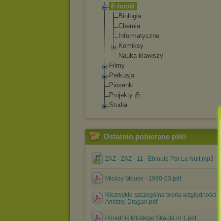
E-booki
Biologia
Chemia
Informatyczne
Komiksy
Nauka klawiszy
Filmy
Perkusja
Piosenki
Projekty
Studia
Ostatnio pobierane pliki
ZAZ - ZAZ - 11 - Eblouie Par La Nuit.mp3
Mickey Mouse - 1990-03.pdf
Niezwykle szczególna teoria względności -
Andrzej Dragan.pdf
Poradnik Młodego Skauta nr 1.pdf