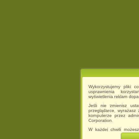
Wykorzystujemy pliki c
usprawnienia korzyst
wyświetlenia reklam dop
Jeśli nie zmienisz ust
przeglądarce, wyrażasz
komputerze przez admin
Corporation.
W każdej chwili możesz
cookies w swojej przeglą