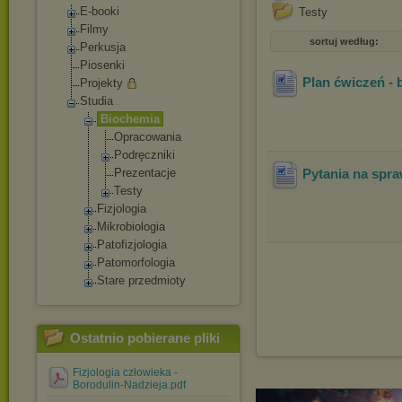
E-booki
Testy
Filmy
sortuj według:
Perkusja
Piosenki
Plan ćwiczeń - 
Projekty
Studia
Biochemia
Opracowania
Podręczniki
Prezentacje
Pytania na spra
Testy
Fizjologia
Mikrobiologia
Patofizjologia
Patomorfologia
Stare przedmioty
Ostatnio pobierane pliki
Fizjologia człowieka -
Borodulin-Nadzieja.pdf