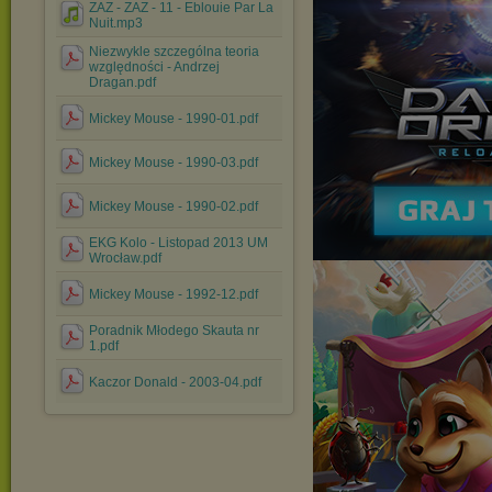
ZAZ - ZAZ - 11 - Eblouie Par La
Nuit.mp3
Niezwykle szczególna teoria
względności - Andrzej
Dragan.pdf
Mickey Mouse - 1990-01.pdf
Mickey Mouse - 1990-03.pdf
Mickey Mouse - 1990-02.pdf
EKG Kolo - Listopad 2013 UM
Wrocław.pdf
Mickey Mouse - 1992-12.pdf
Poradnik Młodego Skauta nr
1.pdf
Kaczor Donald - 2003-04.pdf