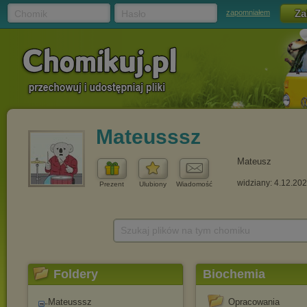
Chomik
Hasło
zapomniałem
Mateusssz
Mateusz
widziany: 4.12.20
Prezent
Ulubiony
Wiadomość
Szukaj plików na tym chomiku
Foldery
Biochemia
Mateusssz
Opracowania