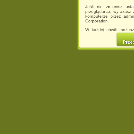
Jeśli nie zmienisz ust
przeglądarce, wyrażasz
komputerze przez admin
Corporation.
W każdej chwili możesz
cookies w swojej przeglą
w naszej Pol
Prze
http://chomikuj.pl/Polity
Jednocześnie informuje
może spowodować ogr
Chomikuj.pl.
W przypadku braku twojej
prosimy o opuszczenie se
Wykorzystanie plików c
(dostosowanie reklam do
działań marketingowych).
Wyrażenie sprzeciwu spo
będzie dopasowana do Tw
wyświetlona przypadkowo
Istnieje możliwość zmian
sposób uniemożliwiając
urządzeniu końcowym. M