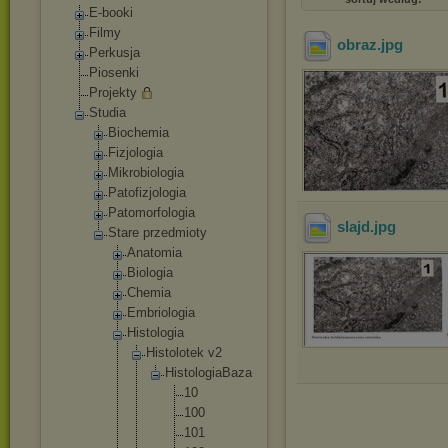
E-booki
Filmy
obraz
.jpg
Perkusja
Piosenki
Projekty
Studia
Biochemia
Fizjologia
Mikrobiologia
Patofizjologia
Patomorfologia
slajd
.jpg
Stare przedmioty
Anatomia
Biologia
Chemia
Embriologia
Histologia
Histolot
ek v2
Histo
logia
Baza
10
10
0
10
1