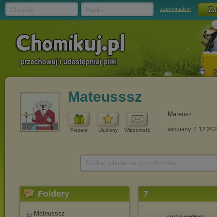
Chomik
Hasło
zapomniałem
Mateusssz
Mateusz
widziany: 4.12.20
Prezent
Ulubiony
Wiadomość
Szukaj plików na tym chomiku
Foldery
7
Mateusssz
sortuj według: