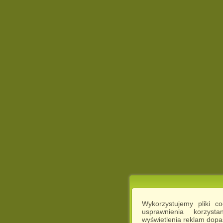
Wykorzystujemy pliki c
usprawnienia korzyst
wyświetlenia reklam dop