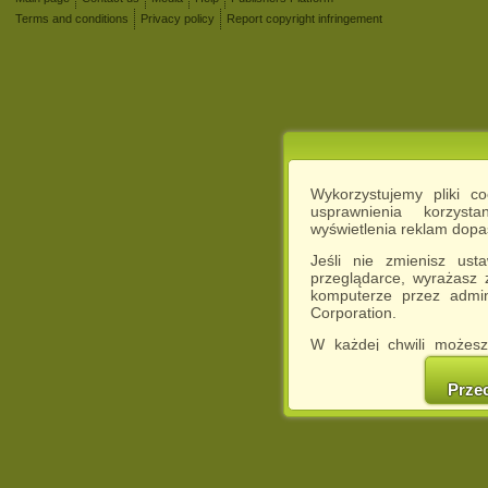
Terms and conditions
Privacy policy
Report copyright infringement
Wykorzystujemy pliki c
usprawnienia korzyst
wyświetlenia reklam dop
Jeśli nie zmienisz ust
przeglądarce, wyrażasz
komputerze przez admin
Corporation.
W każdej chwili możesz
cookies w swojej przeglą
w naszej Pol
Prze
http://chomikuj.pl/Polity
Jednocześnie informuje
może spowodować ogr
Chomikuj.pl.