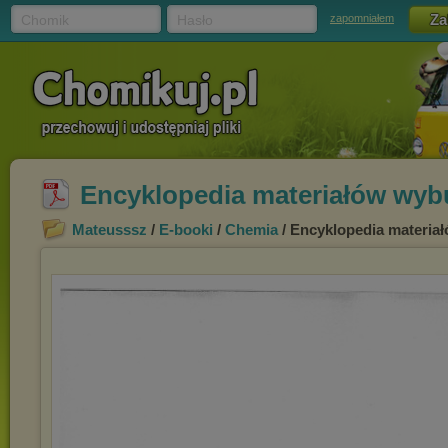
Chomik
Hasło
zapomniałem
Encyklopedia materiałów wyb
Mateusssz
/
E-booki
/
Chemia
/ Encyklopedia materia