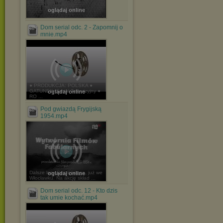
oglądaj online
Dom serial odc. 2 - Zapomnij o
mnie.mp4
● PRODUKCJA: POLSKA ●
GATUNEK: Serial Telewizyjny ●
oglądaj online
RO ...
Pod gwiazdą Frygijską
1954.mp4
Dalsze losy Szczęsnego, już we
oglądaj online
Włocławku. Na akcję skład ...
Dom serial odc. 12 - Kto dzis
tak umie kochać.mp4