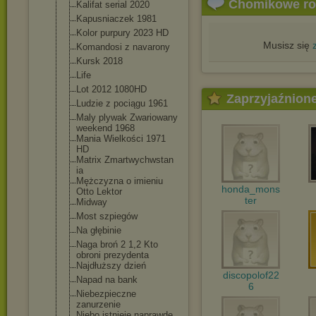
Chomikowe r
Kalifat serial 2020
Kapusniaczek 1981
Kolor purpury 2023 HD
Musisz się
Komandosi z navarony
Kursk 2018
Life
Lot 2012 1080HD
Zaprzyjaźnion
Ludzie z pociągu 1961
Maly plywak Zwariowany
weekend 1968
Mania Wielkości 1971
HD
Matrix Zmartwychwstan
ia
Mężczyzna o imieniu
honda_mons
Otto Lektor
ter
Midway
Most szpiegów
Na głębinie
Naga broń 2 1,2 Kto
obroni prezydenta
Najdłuższy dzień
discopolof22
Napad na bank
6
Niebezpieczne
zanurzenie
Niebo istnieje naprawdę