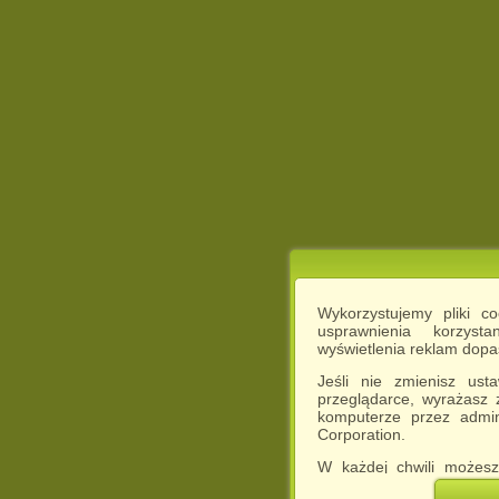
Wykorzystujemy pliki c
usprawnienia korzyst
wyświetlenia reklam dop
Jeśli nie zmienisz ust
przeglądarce, wyrażasz
komputerze przez admin
Corporation.
W każdej chwili możesz
cookies w swojej przeglą