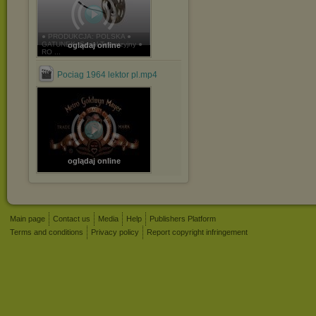
● PRODUKCJA: POLSKA ●
GATUNEK: Serial Telewizyjny ●
oglądaj online
RO ...
Pociag 1964 lektor pl.mp4
oglądaj online
Main page
Contact us
Media
Help
Publishers Platform
Terms and conditions
Privacy policy
Report copyright infringement