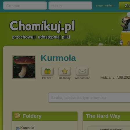
Chomik
Hasło
zapomniałem
Kurmola
widziany: 7.08.20
Prezent
Ulubiony
Wiadomość
Szukaj plików na tym chomiku
Foldery
The Hard Way
Kurmola
sortuj według: