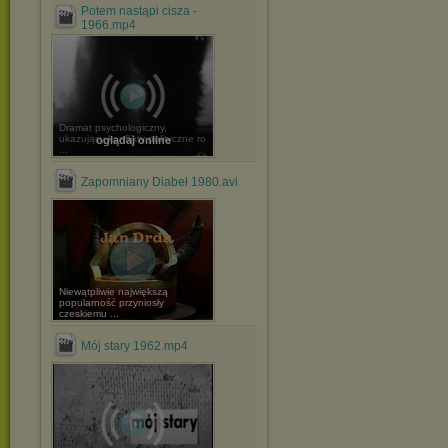
Potem nastąpi cisza -
1966.mp4
Dramat psychologiczny,
ukazujący konflikty polityczne ro
oglądaj online
...
Zapomniany Diabeł 1980.avi
Niewątpliwie największą
popularność przyniosły
czeskiemu ...
Mój stary 1962.mp4