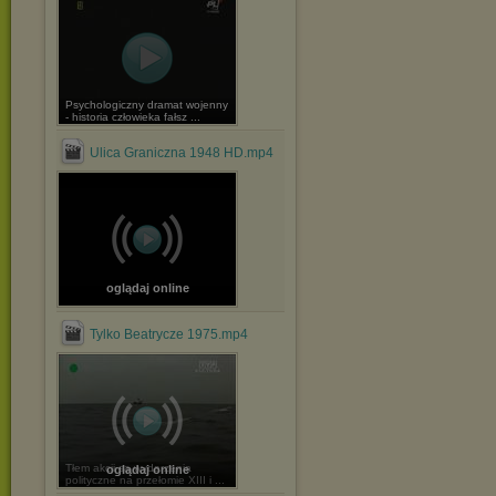
Psychologiczny dramat wojenny
- historia człowieka fałsz ...
Ulica Graniczna 1948 HD.mp4
oglądaj online
Tylko Beatrycze 1975.mp4
Tłem akcji są wydarzenia
oglądaj online
polityczne na przełomie XIII i ...