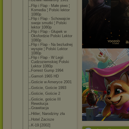
Flip i Flap - Małe piwo ¦
Komedia ¦ Polski lektor
1080p
Flip i Flap - Schowajcie
swoje smutki ¦ Polski
lektor 1080p
Flip i Flap - Głupek w
Oksfordzie Polski Lektor
1080p
Flip i Flap - Na bezludnej
wyspie ¦ Polski Lektor
1080p
Flip i Flap - W Legii
Cudzoziemskiej Polski
Lektor 1080p
Forrest Gump 1994
Gamoń 1965 HD
Goście w Ameryce 2001
Goście, Goście 1993
Goście, Goście 2
Goście, goście III
Rewolucja
Grawitacja
Hitler; Narodziny zła
Hotel Zacisze
K-19.[2002]