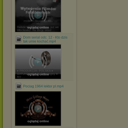
Dalsze losy Szczęsnego, już we
oglądaj online
Włocławku. Na akcję skład ...
Dom serial odc. 12 - Kto dzis
tak umie kochać.mp4
● PRODUKCJA: POLSKA ●
GATUNEK: Serial Telewizyjny ●
oglądaj online
RO ...
Pociag 1964 lektor pl.mp4
oglądaj online