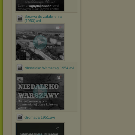
Zbiór propagandowych nowel
oglądaj online
filmowych ukazujących konflik ...
Sprawa do załatwienia
(1953).avi
Niedaleko Warszawy 1954.avi
Dramat sensacyjny o
udaremnionej przez kolektyw
wielkiej ...
Gromada 1951.avi