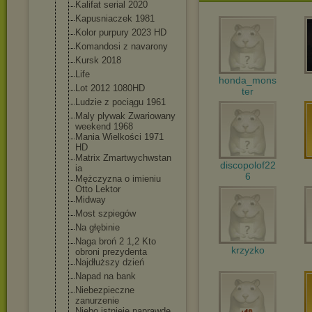
Kalifat serial 2020
Kapusniaczek 1981
Kolor purpury 2023 HD
Komandosi z navarony
Kursk 2018
Life
honda_mons
Lot 2012 1080HD
ter
Ludzie z pociągu 1961
Maly plywak Zwariowany
weekend 1968
Mania Wielkości 1971
HD
Matrix Zmartwychwstan
discopolof22
ia
6
Mężczyzna o imieniu
Otto Lektor
Midway
Most szpiegów
Na głębinie
Naga broń 2 1,2 Kto
krzyzko
obroni prezydenta
Najdłuższy dzień
Napad na bank
Niebezpieczne
zanurzenie
Niebo istnieje naprawdę