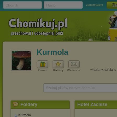
Chomik
Hasło
zapomniałem
Kurmola
widziany: dzisiaj o
Prezent
Ulubiony
Wiadomość
Szukaj plików na tym chomiku
Foldery
Hotel Zacisze
Kurmola