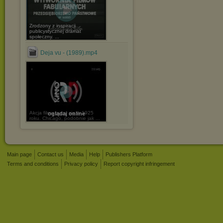
Zrodzony z inspiracji
publicystycznej dramat
społeczny. ...
Deja vu - (1989).mp4
Akcja filmu toczy się w 1925
oglądaj online
roku. Chicago, podobnie jak ...
Main page
Contact us
Media
Help
Publishers Platform
Terms and conditions
Privacy policy
Report copyright infringement