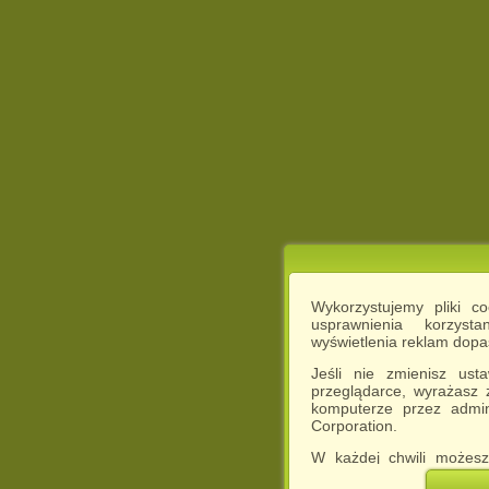
Wykorzystujemy pliki c
usprawnienia korzyst
wyświetlenia reklam dop
Jeśli nie zmienisz ust
przeglądarce, wyrażasz
komputerze przez admin
Corporation.
W każdej chwili możesz
cookies w swojej przeglą