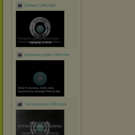
Dyktator 1940.mp4
Pomiędzy władcą absolutnym
Tomanii, Hynkelem i żydowskim
oglądaj online
...
Najdłuższy dzień 1962.mkv
Dnia 6 czerwca 1944 roku
sojusznicza inwazja Francji wyt
...
Trzy opowieści 1953.mp4