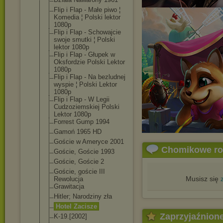
Flip i Flap - Małe piwo ¦
Komedia ¦ Polski lektor
1080p
Flip i Flap - Schowajcie
swoje smutki ¦ Polski
lektor 1080p
Flip i Flap - Głupek w
Oksfordzie Polski Lektor
1080p
Flip i Flap - Na bezludnej
wyspie ¦ Polski Lektor
1080p
Flip i Flap - W Legii
Cudzoziemskiej Polski
Lektor 1080p
Forrest Gump 1994
Gamoń 1965 HD
Goście w Ameryce 2001
Chomikowe r
Goście, Goście 1993
Goście, Goście 2
Goście, goście III
Musisz się
Rewolucja
Grawitacja
Hitler; Narodziny zła
Hotel Zacisze
Zaprzyjaźnion
K-19.[2002]