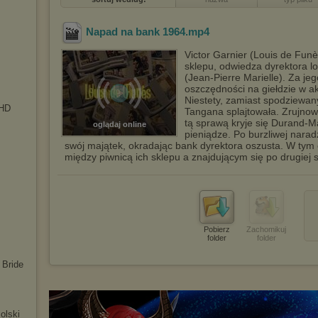
Napad na bank 1964
.mp4
Victor Garnier (Louis de Funè
sklepu, odwiedza dyrektora 
(Jean-Pierre Marielle). Za 
oszczędności na giełdzie w ak
Niestety, zamiast spodziewan
 HD
Tangana splajtowała. Zrujnow
tą sprawą kryje się Durand-M
oglądaj online
pieniądze. Po burzliwej nara
swój majątek, okradając bank dyrektora oszusta. W tym
między piwnicą ich sklepu a znajdującym się po drugiej s
Pobierz
Zachomikuj
folder
folder
 Bride
olski