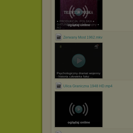
● PRODUKCJA: POLSKA ●
GATUNEK: Serial Telewizyjny ●
oglądaj online
RO ...
Zerwany Most 1962.mkv
Psychologiczny dramat wojenny
- historia człowieka fałsz ...
Ulica Graniczna 1948 HD.mp4
oglądaj online