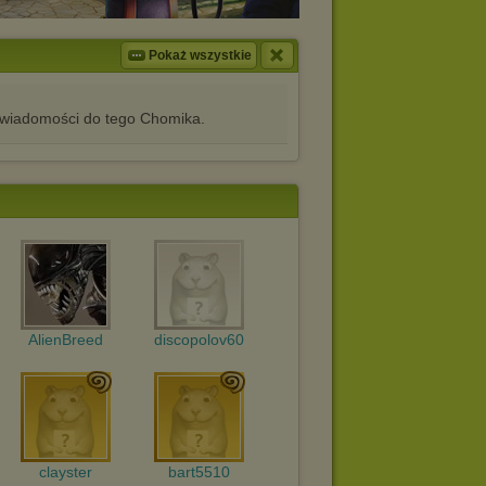
Pokaż wszystkie
iadomości do tego Chomika.
AlienBreed
discopolov60
clayster
bart5510