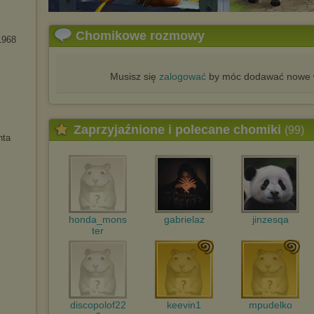
Chomikowe rozmowy
1968
Musisz się
zalogować
by móc dodawać nowe w
Zaprzyjaźnione i polecane chomiki
(99)
nta
honda_mons
gabrielaz
jinzesqa
ter
discopolof22
keevin1
mpudelko