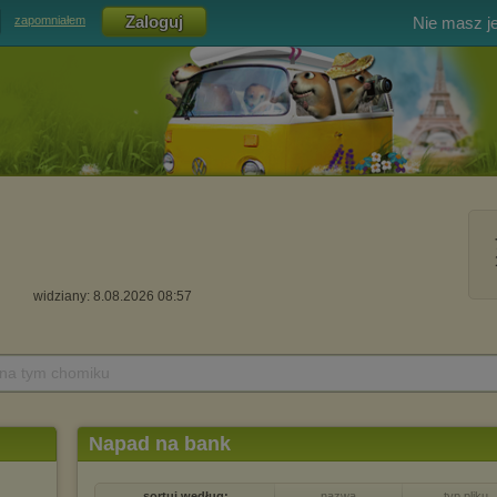
Nie masz j
zapomniałem
widziany: 8.08.2026 08:57
 na tym chomiku
Napad na bank
sortuj według:
nazwa
typ pliku