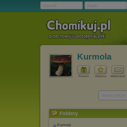
Chomik
Hasło
Kurmola
Prezent
Ulubiony
Wiadomość
Szukaj plików
Foldery
Kurmola