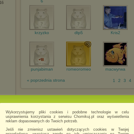
6
16
krzyzko
dtp5
Kris2
punjabiman
romeoromeo
macwyrwa
« poprzednia strona
1
2
3
4
Wykorzystujemy pliki cookies i podobne technologie w celu
usprawnienia korzystania z serwisu Chomikuj.pl oraz wyświetlenia
reklam dopasowanych do Twoich potrzeb.
Jeśli nie zmienisz ustawień dotyczących cookies w Twojej
przeglądarce, wyrażasz zgodę na ich umieszczanie na Twoim