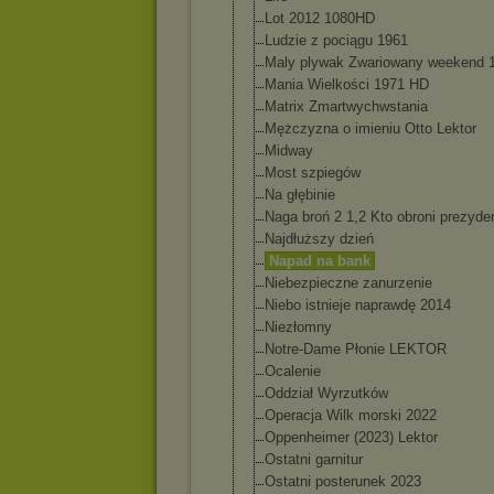
Lot 2012 1080HD
Ludzie z pociągu 1961
Maly plywak Zwariowany weekend 
Mania Wielkości 1971 HD
Matrix Zmartwychwstan
ia
Mężczyzna o imieniu Otto Lektor
Midway
Most szpiegów
Na głębinie
Naga broń 2 1,2 Kto obroni prezyde
Najdłuższy dzień
Napad na bank
Niebezpieczne zanurzenie
Niebo istnieje naprawdę 2014
Niezłomny
Notre-Dame Płonie LEKTOR
Ocalenie
Oddział Wyrzutków
Operacja Wilk morski 2022
Oppenheimer (2023) Lektor
Ostatni garnitur
Ostatni posterunek 2023