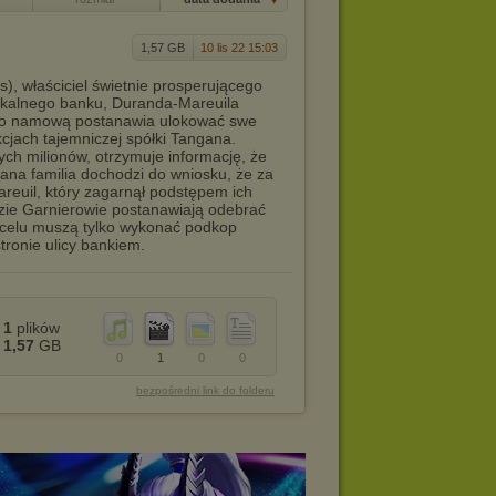
1,57 GB
10 lis 22 15:03
s), właściciel świetnie prosperującego
lokalnego banku, Duranda-Mareuila
jego namową postanawia ulokować swe
cjach tajemniczej spółki Tangana.
ych milionów, otrzymuje informację, że
ana familia dochodzi do wniosku, że za
areuil, który zagarnął podstępem ich
dzie Garnierowie postanawiają odebrać
 celu muszą tylko wykonać podkop
tronie ulicy bankiem.
1
plików
1,57
GB
0
1
0
0
bezpośredni link do folderu