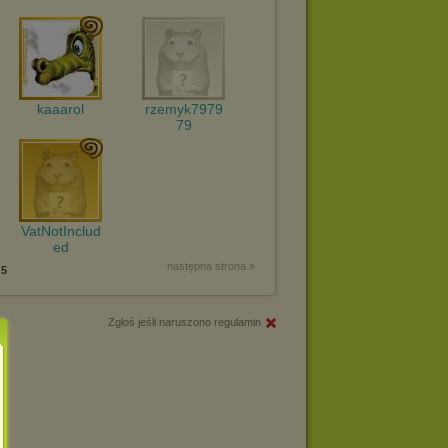
kaaarol
rzemyk7979
79
VatNotInclud
ed
następna strona »
5
Zgłoś jeśli naruszono regulamin