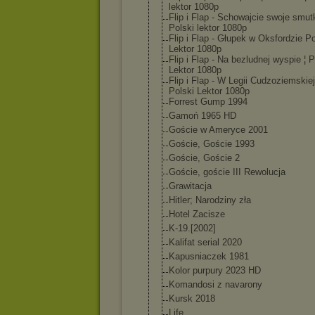
lektor 1080p
Flip i Flap - Schowajcie swoje smutk
Polski lektor 1080p
Flip i Flap - Głupek w Oksfordzie Po
Lektor 1080p
Flip i Flap - Na bezludnej wyspie ¦ P
Lektor 1080p
Flip i Flap - W Legii Cudzoziemskiej
Polski Lektor 1080p
Forrest Gump 1994
Gamoń 1965 HD
Goście w Ameryce 2001
Goście, Goście 1993
Goście, Goście 2
Goście, goście III Rewolucja
Grawitacja
Hitler; Narodziny zła
Hotel Zacisze
K-19.[2002]
Kalifat serial 2020
Kapusniaczek 1981
Kolor purpury 2023 HD
Komandosi z navarony
Kursk 2018
Life