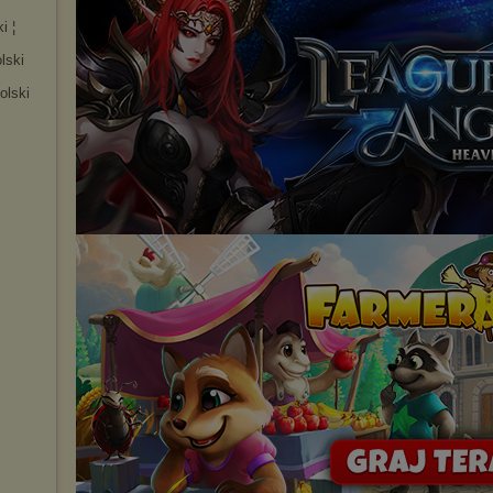
i ¦
lski
olski