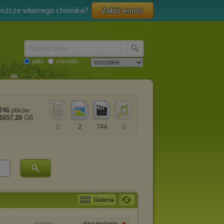
eszcze własnego chomika?
Załóż konto
Nazwa pliku
pliki
chomiki
746
plików
1657,28
GB
0
2
744
0
Galeria
rozmiar
data dodania