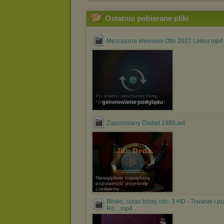
Ostatnio pobierane pliki
Mężczyzna imieniem Otto 2022 Lektor.mp4
Po śmierci ukochanej żony,
zgorzkniały Otto postanawia p
generowanie podglądu
...
Zapomniany Diabeł 1980.avi
Niewątpliwie największą
popularność przyniosły
czeskiemu ...
Blisko, coraz bliżej odc. 3 HD - Trwanie i p
Ro....mp4