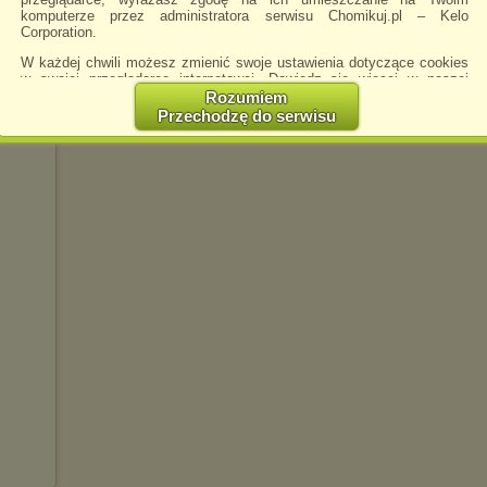
komputerze przez administratora serwisu Chomikuj.pl – Kelo
Corporation.
W każdej chwili możesz zmienić swoje ustawienia dotyczące cookies
w swojej przeglądarce internetowej. Dowiedz się więcej w naszej
Polityce Prywatności -
http://chomikuj.pl/PolitykaPrywatnosci.aspx
.
Rozumiem
Przechodzę do serwisu
Jednocześnie informujemy że zmiana ustawień przeglądarki może
spowodować ograniczenie korzystania ze strony Chomikuj.pl.
W przypadku braku twojej zgody na akceptację cookies niestety
prosimy o opuszczenie serwisu chomikuj.pl.
Wykorzystanie plików cookies
przez
Zaufanych Partnerów
(dostosowanie reklam do Twoich potrzeb, analiza skuteczności działań
marketingowych).
Wyrażenie sprzeciwu spowoduje, że wyświetlana Ci reklama nie
będzie dopasowana do Twoich preferencji, a będzie to reklama
wyświetlona przypadkowo.
Istnieje możliwość zmiany ustawień przeglądarki internetowej w
sposób uniemożliwiający przechowywanie plików cookies na
urządzeniu końcowym. Można również usunąć pliki cookies,
dokonując odpowiednich zmian w ustawieniach przeglądarki
internetowej.
Pełną informację na ten temat znajdziesz pod adresem
http://chomikuj.pl/PolitykaPrywatnosci.aspx
.