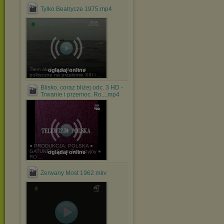
Tylko Beatrycze 1975.mp4
Tłem akcji są wydarzenia
oglądaj online
polityczne na przełomie XIII i ...
Blisko, coraz bliżej odc. 3 HD -
Trwanie i przemoc. Ro....mp4
● PRODUKCJA: POLSKA ●
GATUNEK: Serial Telewizyjny ●
oglądaj online
RO ...
Zerwany Most 1962.mkv