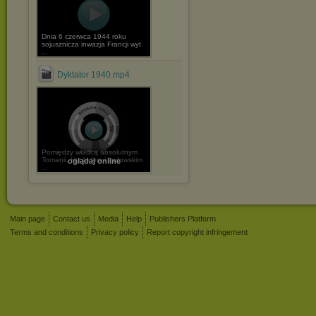
Dnia 6 czerwca 1944 roku
sojusznicza inwazja Francji wyt
...
Dyktator 1940.mp4
Pomiędzy władcą absolutnym
Tomanii, Hynkelem i żydowskim
oglądaj online
...
Main page
Contact us
Media
Help
Publishers Platform
Terms and conditions
Privacy policy
Report copyright infringement