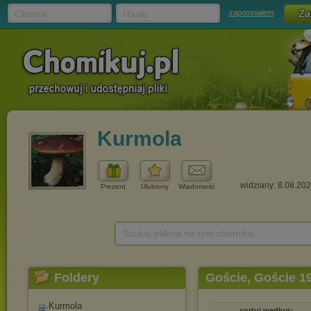
Chomik
Hasło
zapomniałem
Kurmola
widziany: 8.08.20
Prezent
Ulubiony
Wiadomość
Szukaj plików na tym chomiku
Foldery
Goście, Goście 1
Kurmola
sortuj według: