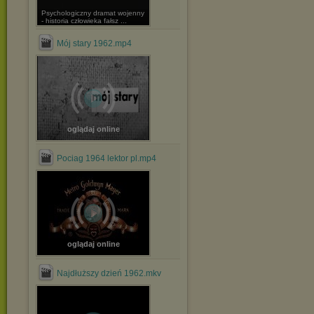
Psychologiczny dramat wojenny
- historia człowieka fałsz ...
Mój stary 1962.mp4
oglądaj online
Pociag 1964 lektor pl.mp4
oglądaj online
Najdłuższy dzień 1962.mkv