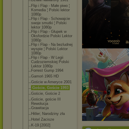
Flip i Flap - Małe piwo ¦
Komedia ¦ Polski lektor
1080p
Flip i Flap - Schowajcie
swoje smutki ¦ Polski
lektor 1080p
Flip i Flap - Głupek w
Oksfordzie Polski Lektor
1080p
Flip i Flap - Na bezludnej
wyspie ¦ Polski Lektor
1080p
Flip i Flap - W Legii
Cudzoziemskiej Polski
Lektor 1080p
Forrest Gump 1994
Gamoń 1965 HD
Goście w Ameryce 2001
Goście, Goście 1993
Goście, Goście 2
Goście, goście III
Rewolucja
Grawitacja
Hitler; Narodziny zła
Hotel Zacisze
K-19.[2002]