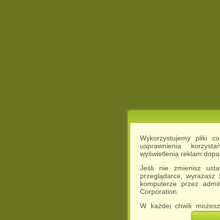
Wykorzystujemy pliki c
usprawnienia korzyst
wyświetlenia reklam dop
Jeśli nie zmienisz ust
przeglądarce, wyrażasz
komputerze przez admin
Corporation.
W każdej chwili możesz
cookies w swojej przeglą