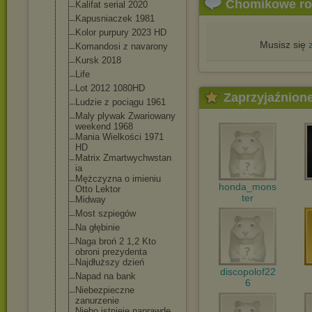
Chomikowe r
Kalifat serial 2020
Kapusniaczek 1981
Kolor purpury 2023 HD
Musisz się
Komandosi z navarony
Kursk 2018
Life
Lot 2012 1080HD
Zaprzyjaźnion
Ludzie z pociągu 1961
Maly plywak Zwariowany
weekend 1968
Mania Wielkości 1971
HD
Matrix Zmartwychwstan
ia
Mężczyzna o imieniu
honda_mons
Otto Lektor
ter
Midway
Most szpiegów
Na głębinie
Naga broń 2 1,2 Kto
obroni prezydenta
Najdłuższy dzień
discopolof22
Napad na bank
6
Niebezpieczne
zanurzenie
Niebo istnieje naprawdę