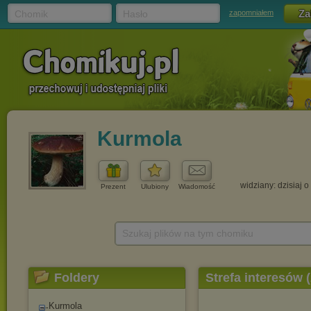
Chomik
Hasło
zapomniałem
Kurmola
widziany: dzisiaj o
Prezent
Ulubiony
Wiadomość
Szukaj plików na tym chomiku
Foldery
Strefa interesów 
Kurmola