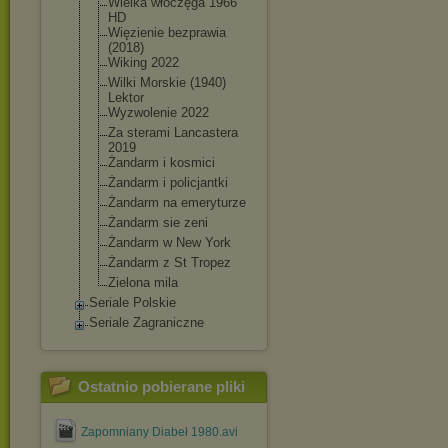
Wielka włóczęga 1966
HD
Więzienie bezprawia
(2018)
Wiking 2022
Wilki Morskie (1940)
Lektor
Wyzwolenie 2022
Za sterami Lancastera
2019
Żandarm i kosmici
Żandarm i policjantki
Żandarm na emeryturze
Żandarm sie zeni
Żandarm w New York
Żandarm z St Tropez
Zielona mila
Seriale Polskie
Seriale Zagraniczne
Ostatnio pobierane pliki
Zapomniany Diabeł 1980.avi