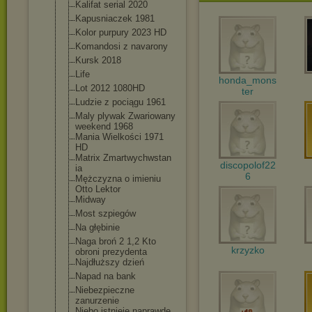
Kalifat serial 2020
Kapusniaczek 1981
Kolor purpury 2023 HD
Komandosi z navarony
Kursk 2018
Life
honda_mons
Lot 2012 1080HD
ter
Ludzie z pociągu 1961
Maly plywak Zwariowany
weekend 1968
Mania Wielkości 1971
HD
Matrix Zmartwychwstan
discopolof22
ia
6
Mężczyzna o imieniu
Otto Lektor
Midway
Most szpiegów
Na głębinie
Naga broń 2 1,2 Kto
krzyzko
obroni prezydenta
Najdłuższy dzień
Napad na bank
Niebezpieczne
zanurzenie
Niebo istnieje naprawdę