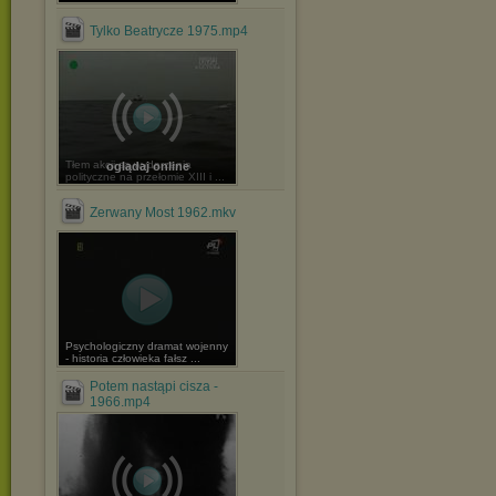
Tylko Beatrycze 1975.mp4
Tłem akcji są wydarzenia
oglądaj online
polityczne na przełomie XIII i ...
Zerwany Most 1962.mkv
Psychologiczny dramat wojenny
- historia człowieka fałsz ...
Potem nastąpi cisza -
1966.mp4