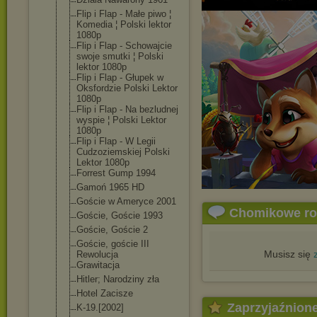
Flip i Flap - Małe piwo ¦
Komedia ¦ Polski lektor
1080p
Flip i Flap - Schowajcie
swoje smutki ¦ Polski
lektor 1080p
Flip i Flap - Głupek w
Oksfordzie Polski Lektor
1080p
Flip i Flap - Na bezludnej
wyspie ¦ Polski Lektor
1080p
Flip i Flap - W Legii
Cudzoziemskiej Polski
Lektor 1080p
Forrest Gump 1994
Gamoń 1965 HD
Goście w Ameryce 2001
Chomikowe r
Goście, Goście 1993
Goście, Goście 2
Goście, goście III
Musisz się
Rewolucja
Grawitacja
Hitler; Narodziny zła
Hotel Zacisze
Zaprzyjaźnion
K-19.[2002]