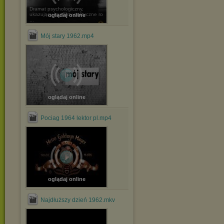
Dramat psychologiczny,
ukazujący konflikty polityczne ro
oglądaj online
...
Mój stary 1962.mp4
oglądaj online
Pociag 1964 lektor pl.mp4
oglądaj online
Najdłuższy dzień 1962.mkv