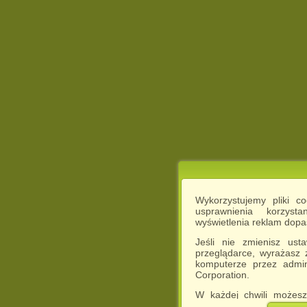
Wykorzystujemy pliki c
usprawnienia korzyst
wyświetlenia reklam dop
Jeśli nie zmienisz ust
przeglądarce, wyrażasz
komputerze przez admin
Corporation.
W każdej chwili możesz
cookies w swojej przeglą