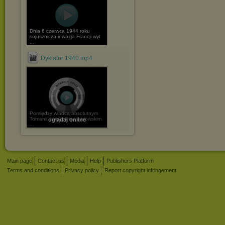
Dnia 6 czerwca 1944 roku
sojusznicza inwazja Francji wyt
...
Dyktator 1940.mp4
Pomiędzy władcą absolutnym
Tomanii, Hynkelem i żydowskim
oglądaj online
...
Main page
Contact us
Media
Help
Publishers Platform
Terms and conditions
Privacy policy
Report copyright infringement