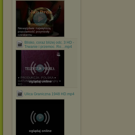
Niewątpliwie największą
popularność przyniosły
czeskiemu ...
Blisko, coraz bliżej odc. 3 HD -
Trwanie i przemoc. Ro....mp4
● PRODUKCJA: POLSKA ●
GATUNEK: Serial Telewizyjny ●
oglądaj online
RO ...
Ulica Graniczna 1948 HD.mp4
oglądaj online