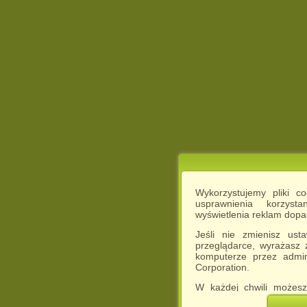
Wykorzystujemy pliki c
usprawnienia korzyst
wyświetlenia reklam dop
Jeśli nie zmienisz ust
przeglądarce, wyrażasz
komputerze przez admin
Corporation.
W każdej chwili możesz
cookies w swojej przeglą