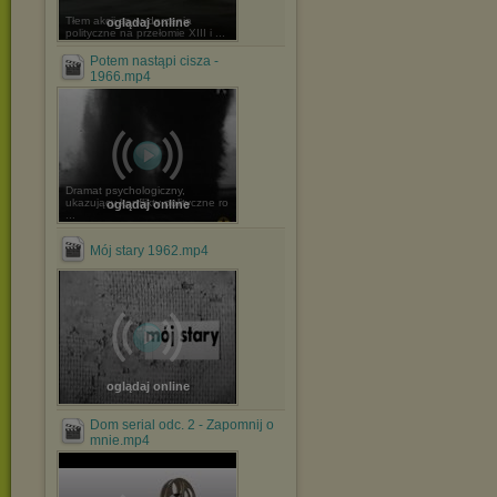
Tłem akcji są wydarzenia
oglądaj online
polityczne na przełomie XIII i ...
Potem nastąpi cisza -
1966.mp4
Dramat psychologiczny,
ukazujący konflikty polityczne ro
oglądaj online
...
Mój stary 1962.mp4
oglądaj online
Dom serial odc. 2 - Zapomnij o
mnie.mp4