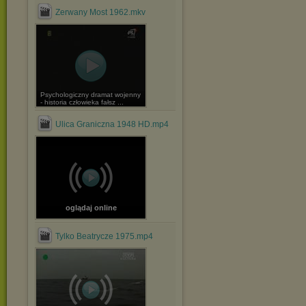
Zerwany Most 1962.mkv
Psychologiczny dramat wojenny
- historia człowieka fałsz ...
Ulica Graniczna 1948 HD.mp4
oglądaj online
Tylko Beatrycze 1975.mp4