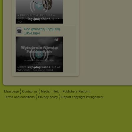
● PRODUKCJA: POLSKA ●
GATUNEK: Serial Telewizyjny ●
oglądaj online
RO ...
Pod gwiazdą Frygijską
1954.mp4
Dalsze losy Szczęsnego, już we
oglądaj online
Włocławku. Na akcję skład ...
Main page
Contact us
Media
Help
Publishers Platform
Terms and conditions
Privacy policy
Report copyright infringement