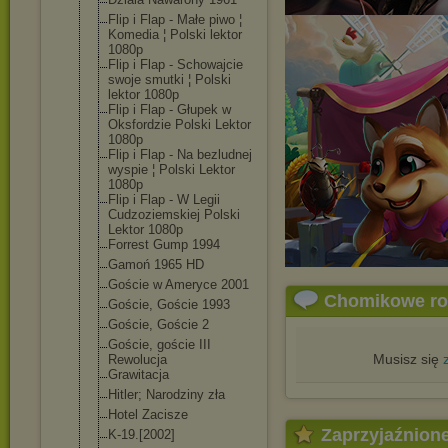
Flip i Flap - Małe piwo ¦
Komedia ¦ Polski lektor
1080p
Flip i Flap - Schowajcie
swoje smutki ¦ Polski
lektor 1080p
Flip i Flap - Głupek w
Oksfordzie Polski Lektor
1080p
Flip i Flap - Na bezludnej
wyspie ¦ Polski Lektor
1080p
Flip i Flap - W Legii
Cudzoziemskiej Polski
Lektor 1080p
Forrest Gump 1994
Gamoń 1965 HD
Goście w Ameryce 2001
Chomikowe r
Goście, Goście 1993
Goście, Goście 2
Goście, goście III
Musisz się
Rewolucja
Grawitacja
Hitler; Narodziny zła
Hotel Zacisze
Zaprzyjaźnion
K-19.[2002]