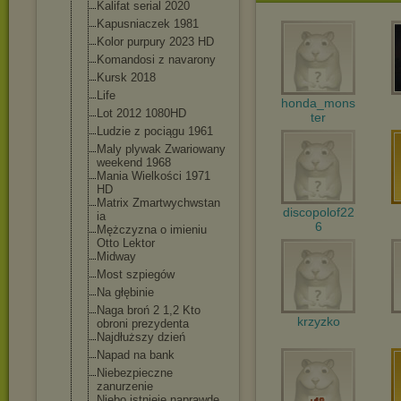
Kalifat serial 2020
Kapusniaczek 1981
Kolor purpury 2023 HD
Komandosi z navarony
Kursk 2018
Life
honda_mons
Lot 2012 1080HD
ter
Ludzie z pociągu 1961
Maly plywak Zwariowany
weekend 1968
Mania Wielkości 1971
HD
Matrix Zmartwychwstan
discopolof22
ia
6
Mężczyzna o imieniu
Otto Lektor
Midway
Most szpiegów
Na głębinie
Naga broń 2 1,2 Kto
krzyzko
obroni prezydenta
Najdłuższy dzień
Napad na bank
Niebezpieczne
zanurzenie
Niebo istnieje naprawdę