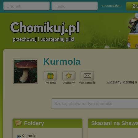
Chomik
Hasło
zapomniałem
Kurmola
widziany: dzisiaj o
Prezent
Ulubiony
Wiadomość
Szukaj plików na tym chomiku
Foldery
Skazani na Shaw
Kurmola