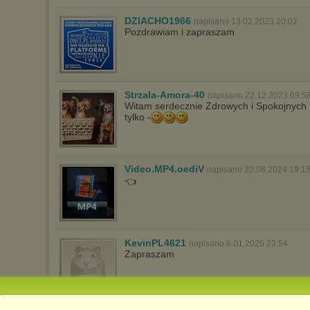
DZIACHO1966
napisano 13.02.2023 20:02
Pozdrawiam i zapraszam
Strzala-Amora-40
napisano 22.12.2023 09:5
Witam serdecznie Zdrowych i Spokojnych Ś
tylko -
Video.MP4.oediV
napisano 20.08.2024 19:1
👈
KevinPL4621
napisano 8.01.2025 23:54
Zapraszam