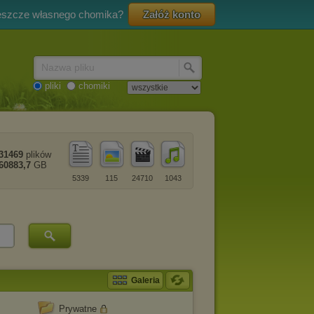
eszcze własnego chomika?
Załóż konto
Nazwa pliku
pliki
chomiki
31469
plików
60883,7
GB
5339
115
24710
1043
Galeria
Prywatne