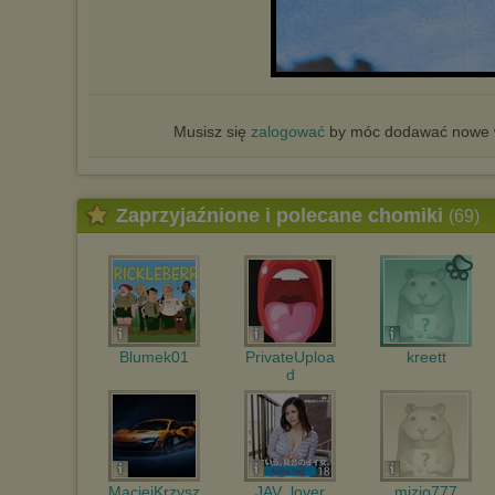
Musisz się
zalogować
by móc dodawać nowe w
Zaprzyjaźnione i polecane chomiki
(69)
Blumek01
PrivateUploa
kreett
d
MaciejKrzysz
JAV_lover
mizio777