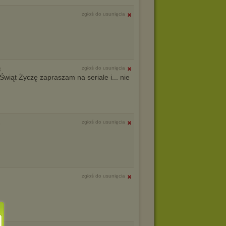
zgłoś do usunięcia
zgłoś do usunięcia
8
wiąt Życzę zapraszam na seriale i... nie
zgłoś do usunięcia
5
zgłoś do usunięcia