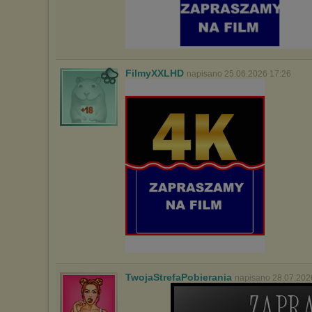
internetowej.
Pełną informację na ten temat znajdziesz pod adresem
http://chomikuj.pl/PolitykaPrywatnosci.aspx
.
FilmyXXLHD
napisano 25.06.2026 17:26
TwojaStrefaPobierania
napisano 28.07.202