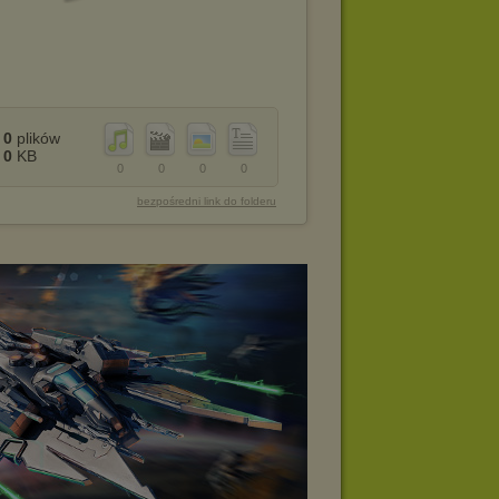
0
plików
0
KB
0
0
0
0
bezpośredni link do folderu