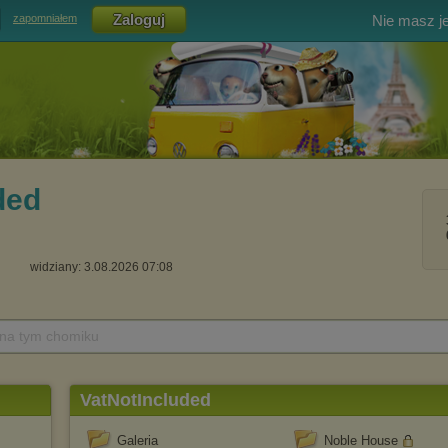
Nie masz j
zapomniałem
ded
widziany: 3.08.2026 07:08
 na tym chomiku
VatNotIncluded
Galeria
Noble House