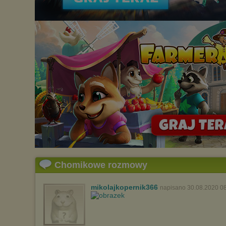
Chomikowe rozmowy
mikolajkopernik366
napisano 30.08.2020 0