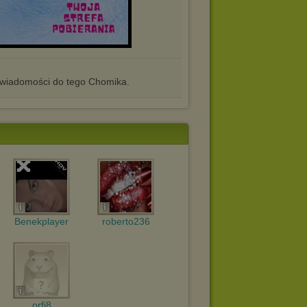
iadomości do tego Chomika.
Benekplayer
roberto236
orfi8