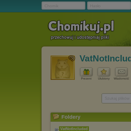
Chomik
Hasło
VatNotInclu
Prezent
Ulubiony
Wiadomość
Szukaj plików
Foldery
VatNotIncluded