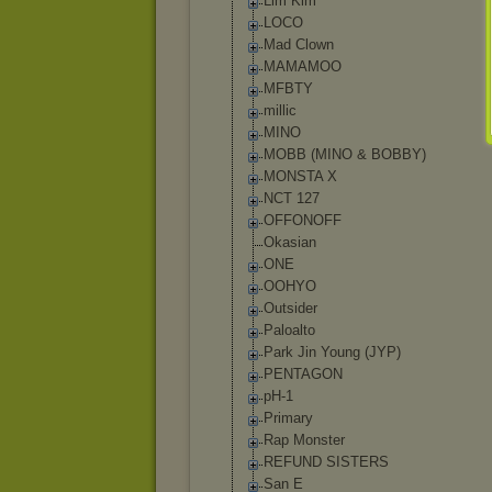
Lim Kim
LOCO
Mad Clown
MAMAMOO
MFBTY
millic
MINO
MOBB (MINO & BOBBY)
MONSTA X
NCT 127
OFFONOFF
Okasian
ONE
OOHYO
Outsider
Paloalto
Park Jin Young (JYP)
PENTAGON
pH-1
Primary
Rap Monster
REFUND SISTERS
San E