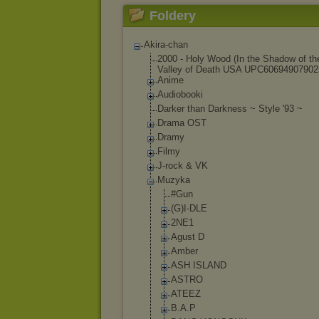
Foldery
Akira-chan
2000 - Holy Wood (In the Shadow of th
Valley of Death USA UPC60694907902
Anime
Audiobooki
Darker than Darkness ~ Style '93 ~
Drama OST
Dramy
Filmy
J-rock & VK
Muzyka
#Gun
(G)I-DLE
2NE1
Agust D
Amber
ASH ISLAND
ASTRO
ATEEZ
B.A.P