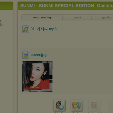
SUNMI - SUNMI SPECIAL EDITION `Gashin
sortuj według:
nazwa
typ pliku
e
5)
01. 가시나
.mp3
cover
.jpg