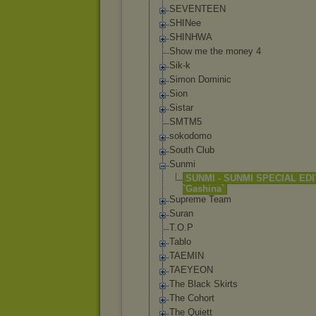
SEVENTEEN
SHINee
SHINHWA
Show me the money 4
Sik-k
Simon Dominic
Sion
Sistar
SMTM5
sokodomo
South Club
Sunmi
SUNMI - SUNMI SPECIAL EDI
`Gashina`
Supreme Team
Suran
T.O.P
Tablo
TAEMIN
TAEYEON
The Black Skirts
The Cohort
The Quiett