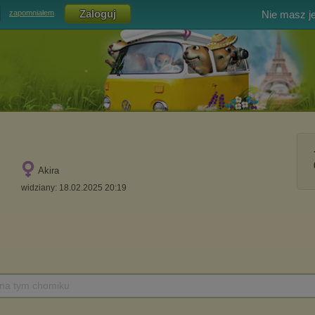
Nie masz j
zapomniałem
Akira
widziany: 18.02.2025 20:19
 na tym chomiku