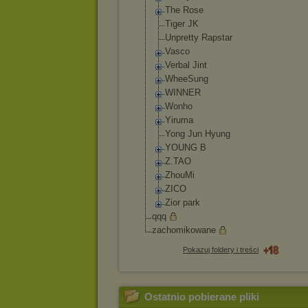
The Rose
Tiger JK
Unpretty Rapstar
Vasco
Verbal Jint
WheeSung
WINNER
Wonho
Yiruma
Yong Jun Hyung
YOUNG B
Z.TAO
ZhouMi
ZICO
Zior park
qqq
zachomikowane
Pokazuj foldery i treści
Ostatnio pobierane pliki