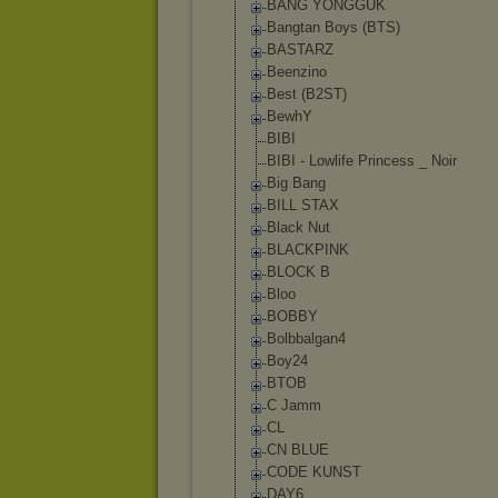
BANG YONGGUK
Bangtan Boys (BTS)
BASTARZ
Beenzino
Best (B2ST)
BewhY
BIBI
BIBI - Lowlife Princess _ Noir
Big Bang
BILL STAX
Black Nut
BLACKPINK
BLOCK B
Bloo
BOBBY
Bolbbalgan4
Boy24
BTOB
C Jamm
CL
CN BLUE
CODE KUNST
DAY6