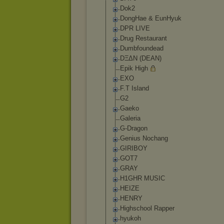
Dok2
DongHae & EunHyuk
DPR LIVE
Drug Restaurant
Dumbfoundead
DΞΔN (DEAN)
Epik High
EXO
F.T Island
G2
Gaeko
Galeria
G-Dragon
Genius Nochang
GIRIBOY
GOT7
GRAY
H1GHR MUSIC
HEIZE
HENRY
Highschool Rapper
hyukoh