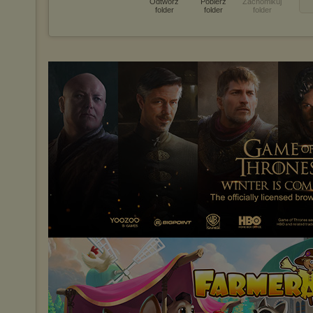
Odtwórz
Pobierz
Zachomikuj
folder
folder
folder