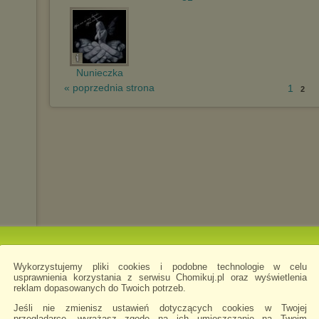
Nunieczka
« poprzednia strona
1
2
Wykorzystujemy pliki cookies i podobne technologie w celu
usprawnienia korzystania z serwisu Chomikuj.pl oraz wyświetlenia
reklam dopasowanych do Twoich potrzeb.
Jeśli nie zmienisz ustawień dotyczących cookies w Twojej
przeglądarce, wyrażasz zgodę na ich umieszczanie na Twoim