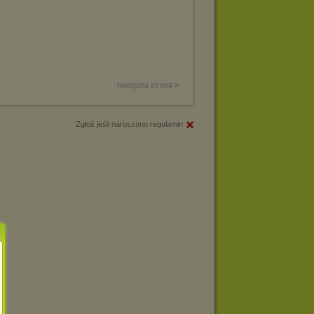
następna strona »
Zgłoś jeśli naruszono regulamin