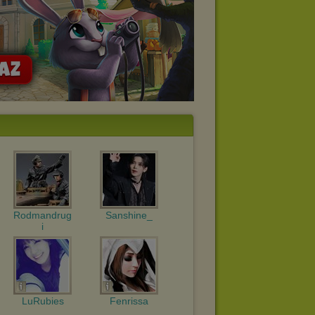
Rodmandrug
Sanshine_
i
LuRubies
Fenrissa