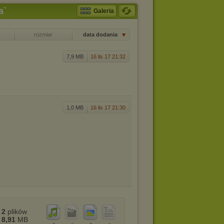
a`
Galeria
rozmiar
data dodania
7,9 MB
16 lis 17 21:32
1,0 MB
16 lis 17 21:30
2
plików
8,91
MB