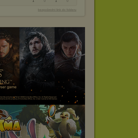
1
0
1
0
bezpośredni link do folderu