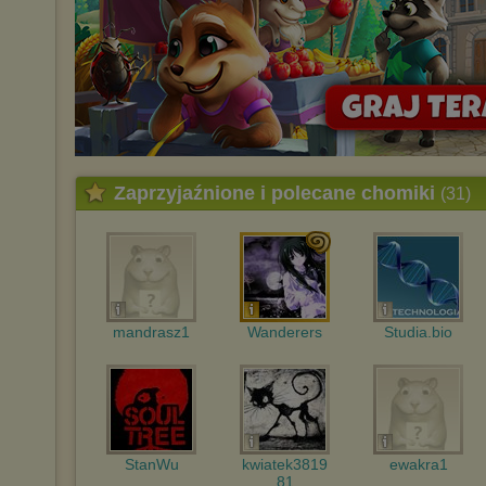
Zaprzyjaźnione i polecane chomiki
(31)
mandrasz1
Wanderers
Studia.bio
StanWu
kwiatek3819
ewakra1
81