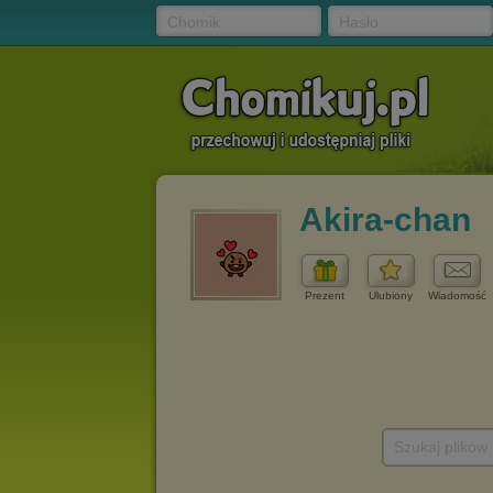
Chomik
Hasło
Akira-chan
Prezent
Ulubiony
Wiadomość
Szukaj plików