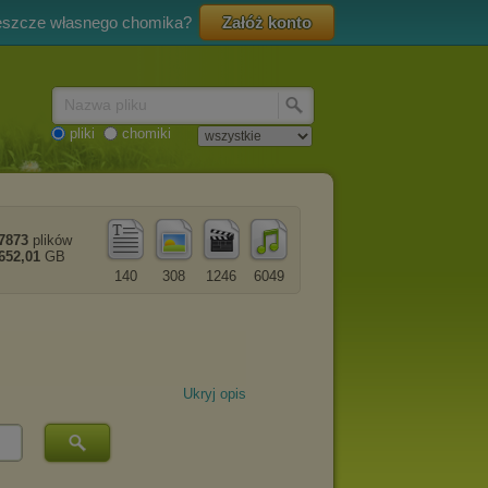
eszcze własnego chomika?
Załóż konto
Nazwa pliku
pliki
chomiki
7873
plików
652,01
GB
140
308
1246
6049
Ukryj opis