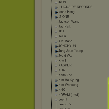
iKON
ILLIONAIRE RECORDS
Isaac Hong
IZ ONE
Jackson Wang
Jay Park
JBJ
Jessi
JJY Band
JONGHYUN
Jung Joon Young
Jvcki Wai
K.will
KASPER
KDA
Keith Ape
Kim Bo Kyung
Kim Woosung
KNK
KREAM (크림)
Lee Hi
LeeSoRa