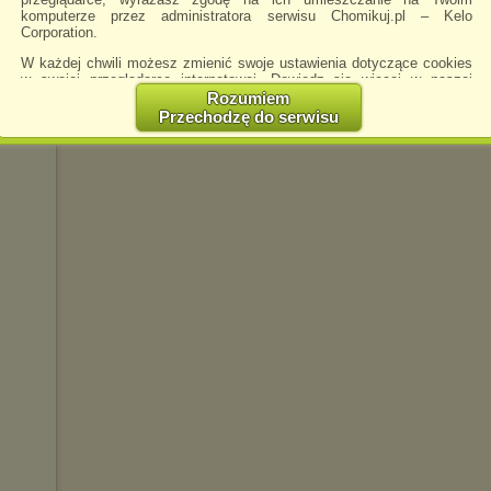
komputerze przez administratora serwisu Chomikuj.pl – Kelo
Corporation.
W każdej chwili możesz zmienić swoje ustawienia dotyczące cookies
w swojej przeglądarce internetowej. Dowiedz się więcej w naszej
Polityce Prywatności -
http://chomikuj.pl/PolitykaPrywatnosci.aspx
.
Rozumiem
Przechodzę do serwisu
Jednocześnie informujemy że zmiana ustawień przeglądarki może
spowodować ograniczenie korzystania ze strony Chomikuj.pl.
W przypadku braku twojej zgody na akceptację cookies niestety
prosimy o opuszczenie serwisu chomikuj.pl.
Wykorzystanie plików cookies
przez
Zaufanych Partnerów
(dostosowanie reklam do Twoich potrzeb, analiza skuteczności działań
marketingowych).
Wyrażenie sprzeciwu spowoduje, że wyświetlana Ci reklama nie
będzie dopasowana do Twoich preferencji, a będzie to reklama
wyświetlona przypadkowo.
Istnieje możliwość zmiany ustawień przeglądarki internetowej w
sposób uniemożliwiający przechowywanie plików cookies na
urządzeniu końcowym. Można również usunąć pliki cookies,
dokonując odpowiednich zmian w ustawieniach przeglądarki
internetowej.
Pełną informację na ten temat znajdziesz pod adresem
http://chomikuj.pl/PolitykaPrywatnosci.aspx
.