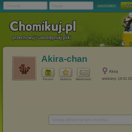
Chomik
Hasło
zapomniałem
Akira-chan
Akira
widziany: 18.02.2
Prezent
Ulubiony
Wiadomość
Szukaj plików na tym chomiku