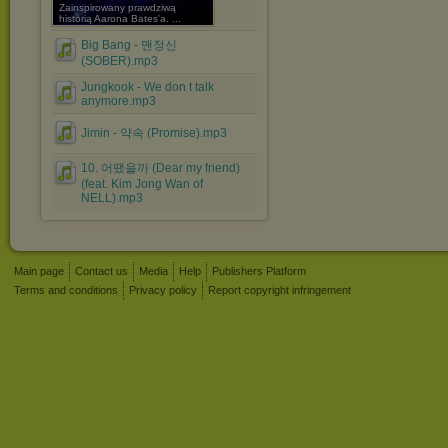
Zainspirowany prawdziwą
historią Aarona Bates'a. ...
Big Bang - 맨정신
(SOBER).mp3
Jungkook - We don t talk
anymore.mp3
Jimin - 약속 (Promise).mp3
10. 어땠을까 (Dear my friend)
(feat. Kim Jong Wan of
NELL).mp3
Main page
Contact us
Media
Help
Publishers Platform
Terms and conditions
Privacy policy
Report copyright infringement