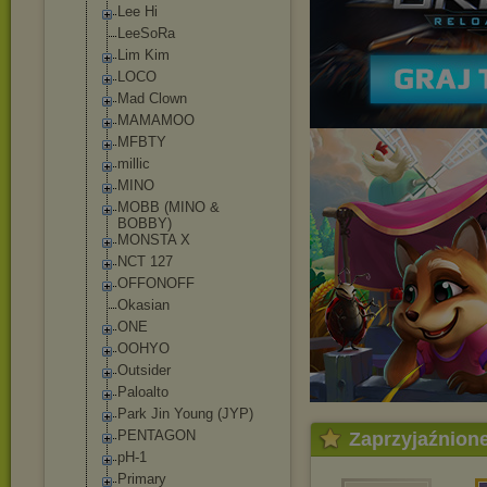
Lee Hi
LeeSoRa
Lim Kim
LOCO
Mad Clown
MAMAMOO
MFBTY
millic
MINO
MOBB (MINO &
BOBBY)
MONSTA X
NCT 127
OFFONOFF
Okasian
ONE
OOHYO
Outsider
Paloalto
Park Jin Young (JYP)
PENTAGON
Zaprzyjaźnion
pH-1
Primary