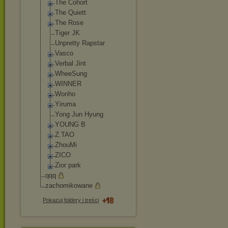
The Cohort
The Quiett
The Rose
Tiger JK
Unpretty Rapstar
Vasco
Verbal Jint
WheeSung
WINNER
Wonho
Yiruma
Yong Jun Hyung
YOUNG B
Z.TAO
ZhouMi
ZICO
Zior park
qqq
zachomikowane
Pokazuj foldery i treści