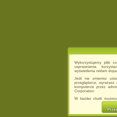
Wykorzystujemy pliki c
usprawnienia korzyst
wyświetlenia reklam dop
Jeśli nie zmienisz ust
przeglądarce, wyrażasz
komputerze przez admin
Corporation.
W każdej chwili możesz
cookies w swojej przeglą
w naszej Pol
Prze
http://chomikuj.pl/Polity