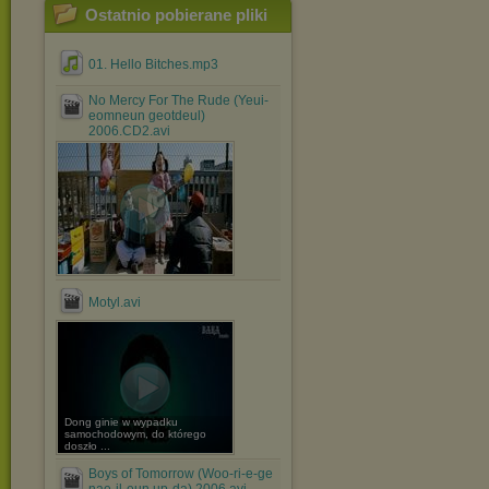
Ostatnio pobierane pliki
01. Hello Bitches.mp3
No Mercy For The Rude (Yeui-
eomneun geotdeul)
2006.CD2.avi
Motyl.avi
Dong ginie w wypadku
samochodowym, do którego
doszło ...
Boys of Tomorrow (Woo-ri-e-ge