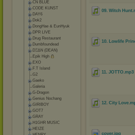
CN BLUE
CODE KUNST
09. Witch Hunt
DAY6
Dok2
DongHae & EunHyuk
DPR LIVE
Drug Restaurant
10. Lowlife Pri
Dumbfoundead
DΞΔN (DEAN)
Epik High
EXO
F.T Island
11. JOTTO
.mp3
G2
Gaeko
Galeria
G-Dragon
Genius Nochang
12. City Love
.m
GIRIBOY
GOT7
GRAY
H1GHR MUSIC
HEIZE
cover
.jpg
HENRY