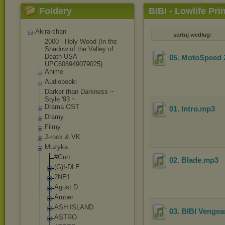
Foldery
BIBI - Lowlife Pri
Akira-chan
sortuj według:
2000 - Holy Wood (In the
Shadow of the Valley of
Death USA
05. MotoSpeed 
UPC606949079025)
Anime
Audiobooki
Darker than Darkness ~
Style '93 ~
Drama OST
01. Intro
.mp3
Dramy
Filmy
J-rock & VK
Muzyka
#Gun
02. Blade
.mp3
(G)I-DLE
2NE1
Agust D
Amber
ASH ISLAND
03. BIBI Venge
ASTRO