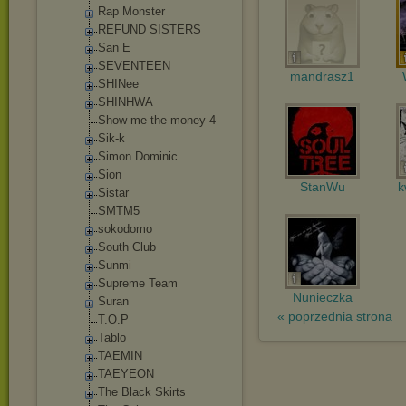
Rap Monster
REFUND SISTERS
San E
SEVENTEEN
mandrasz1
SHINee
SHINHWA
Show me the money 4
Sik-k
Simon Dominic
Sion
StanWu
k
Sistar
SMTM5
sokodomo
South Club
Sunmi
Supreme Team
Nunieczka
Suran
« poprzednia strona
T.O.P
Tablo
TAEMIN
TAEYEON
The Black Skirts