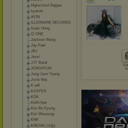
Highschool Rapper
hyukoh
iKON
ILLIONAIRE RECORDS
Isaac Hong
IZ ONE
Jackson Wang
Jay Park
JBJ
Jessi
JJY Band
Odt
JONGHYUN
fo
Jung Joon Young
Jvcki Wai
K.will
KASPER
KDA
Keith Ape
Kim Bo Kyung
Kim Woosung
KNK
KREAM (크림)