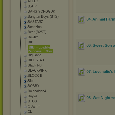
ATEEZ
B.A.P
BANG YONGGUK
Bangtan Boys (BTS)
04. Animal Far
BASTARZ
Beenzino
Best (B2ST)
BewhY
BIBI
06. Sweet Sorr
BIBI - Lowlife
Princess _ Noir
Big Bang
BILL STAX
Black Nut
BLACKPINK
07. Loveholic's
BLOCK B
Bloo
BOBBY
Bolbbalgan4
Boy24
08. Wet Nightm
BTOB
C Jamm
CL