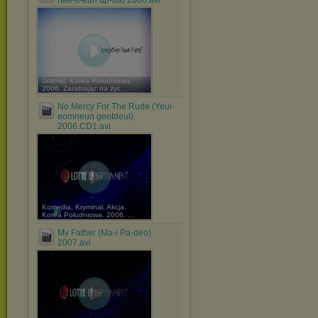
nae-il-eun up-da) 2006.avi
Dramat. Korea Południowa.
2006. Zarabiając na życ ...
No Mercy For The Rude (Yeui-
eomneun geotdeul)
2006.CD1.avi
Komedia, Kryminał, Akcja.
Korea Południowa. 2006. ...
My Father (Ma-i Pa-deo)
2007.avi