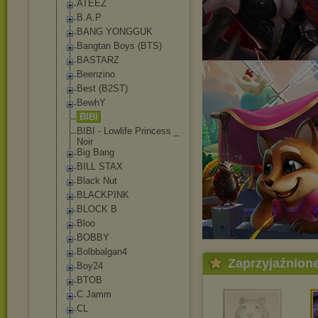
ATEEZ
B.A.P
BANG YONGGUK
Bangtan Boys (BTS)
BASTARZ
Beenzino
Best (B2ST)
BewhY
BIBI
BIBI - Lowlife Princess _
Noir
Big Bang
BILL STAX
Black Nut
BLACKPINK
BLOCK B
Bloo
BOBBY
Bolbbalgan4
Zaprzyjaźnion
Boy24
BTOB
C Jamm
CL