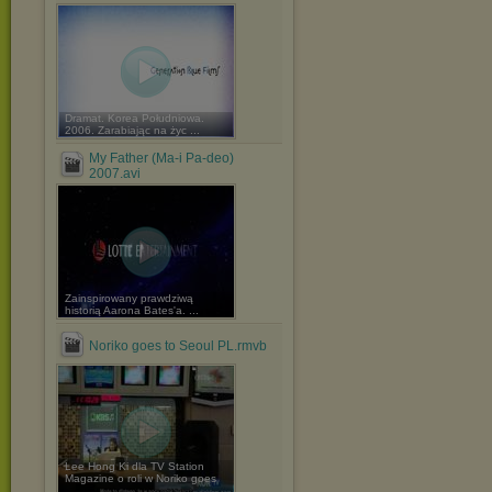
Dramat. Korea Południowa.
2006. Zarabiając na życ ...
My Father (Ma-i Pa-deo)
2007.avi
Zainspirowany prawdziwą
historią Aarona Bates'a. ...
Noriko goes to Seoul PL.rmvb
Lee Hong Ki dla TV Station
Magazine o roli w Noriko goes
...