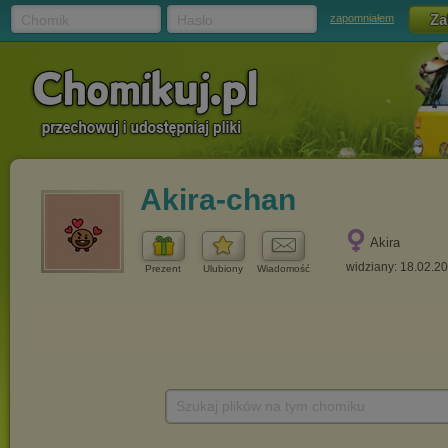
Chomik
Hasło
zapomniałem
Akira-chan
Akira
widziany: 18.02.2
Prezent
Ulubiony
Wiadomość
Szukaj plików na tym chomiku