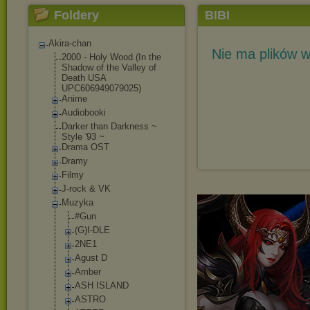
Foldery
BIBI
Akira-chan
Nie ma plików w
2000 - Holy Wood (In the
Shadow of the Valley of
Death USA
UPC606949079025)
Anime
Audiobooki
Darker than Darkness ~
Style '93 ~
Drama OST
Dramy
Filmy
J-rock & VK
Muzyka
#Gun
(G)I-DLE
2NE1
Agust D
Amber
ASH ISLAND
ASTRO