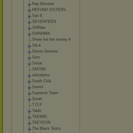
Rap Monster
REFUND SISTERS
San E
SEVENTEEN
SHINee
SHINHWA
Show me the money 4
Sik-k
Simon Dominic
Sion
Sistar
SMTM5
sokodomo
South Club
Sunmi
Supreme Team
Suran
T.O.P
Tablo
TAEMIN
TAEYEON
The Black Skirts