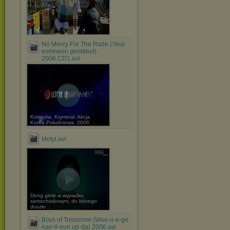
No Mercy For The Rude (Yeui-
eomneun geotdeul)
2006.CD1.avi
Komedia, Kryminał, Akcja.
Korea Południowa. 2006. ...
Motyl.avi
Dong ginie w wypadku
samochodowym, do którego
doszło ...
Boys of Tomorrow (Woo-ri-e-ge
nae-il-eun up-da) 2006.avi