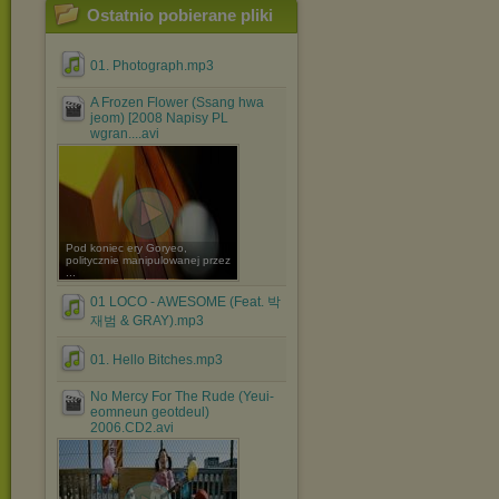
Ostatnio pobierane pliki
01. Photograph.mp3
A Frozen Flower (Ssang hwa
jeom) [2008 Napisy PL
wgran....avi
Pod koniec ery Goryeo,
politycznie manipulowanej przez
...
01 LOCO - AWESOME (Feat. 박
재범 & GRAY).mp3
01. Hello Bitches.mp3
No Mercy For The Rude (Yeui-
eomneun geotdeul)
2006.CD2.avi