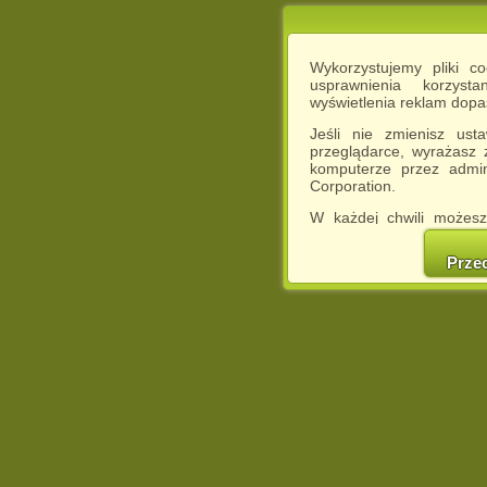
Wykorzystujemy pliki c
usprawnienia korzyst
wyświetlenia reklam dop
Jeśli nie zmienisz ust
przeglądarce, wyrażasz
komputerze przez admin
Corporation.
W każdej chwili możesz
cookies w swojej przeglą
w naszej Pol
Prze
http://chomikuj.pl/Polity
Jednocześnie informuje
może spowodować ogr
Chomikuj.pl.
W przypadku braku twojej
prosimy o opuszczenie se
Wykorzystanie plików c
(dostosowanie reklam do
działań marketingowych).
Wyrażenie sprzeciwu spo