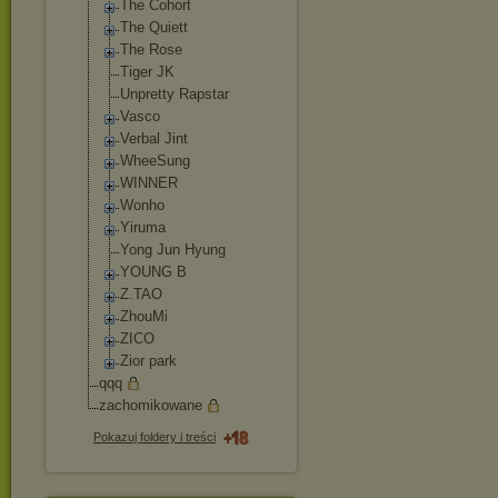
The Cohort
The Quiett
The Rose
Tiger JK
Unpretty Rapstar
Vasco
Verbal Jint
WheeSung
WINNER
Wonho
Yiruma
Yong Jun Hyung
YOUNG B
Z.TAO
ZhouMi
ZICO
Zior park
qqq
zachomikowane
Pokazuj foldery i treści