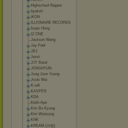
Highschool Rapper
hyukoh
iKON
ILLIONAIRE RECORDS
Isaac Hong
IZ ONE
Jackson Wang
Jay Park
JBJ
Jessi
JJY Band
JONGHYUN
Jung Joon Young
Jvcki Wai
K.will
KASPER
KDA
Keith Ape
Kim Bo Kyung
Kim Woosung
KNK
KREAM (크림)