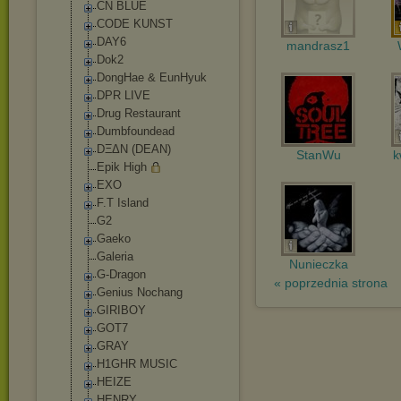
CN BLUE
CODE KUNST
DAY6
mandrasz1
Dok2
DongHae & EunHyuk
DPR LIVE
Drug Restaurant
Dumbfoundead
DΞΔN (DEAN)
StanWu
k
Epik High
EXO
F.T Island
G2
Gaeko
Galeria
Nunieczka
G-Dragon
« poprzednia strona
Genius Nochang
GIRIBOY
GOT7
GRAY
H1GHR MUSIC
HEIZE
HENRY