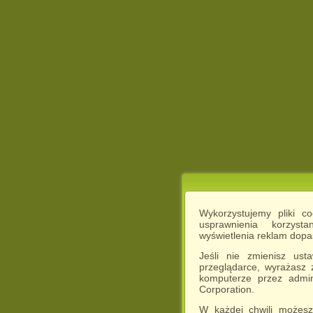
Wykorzystujemy pliki c
usprawnienia korzyst
wyświetlenia reklam dop
Jeśli nie zmienisz ust
przeglądarce, wyrażasz
komputerze przez admin
Corporation.
W każdej chwili możesz