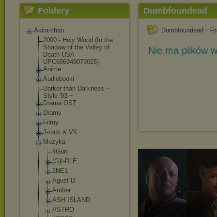
Foldery
Dumbfoundead
Akira-chan
Dumbfoundead - For
2000 - Holy Wood (In the
Shadow of the Valley of
Nie ma plików w
Death USA
UPC606949079025)
Anime
Audiobooki
Darker than Darkness ~
Style '93 ~
Drama OST
Dramy
Filmy
J-rock & VK
Muzyka
#Gun
(G)I-DLE
2NE1
Agust D
Amber
ASH ISLAND
ASTRO