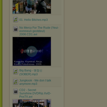
01. Hello Bitches.mp3
No Mercy For The Rude (Yeui-
eomneun geotdeul)
2006.CD1.avi
Komedia, Kryminał, Akcja.
Korea Południowa. 2006. ...
Big Bang - 맨정신
(SOBER).mp3
Jungkook - We don t talk
anymore.mp3
CD2 - Secret
Sunshine.DVDRip.XviD-
PosTX.avi