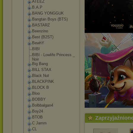
ATEEZ
B.A.P
BANG YONGGUK
Bangtan Boys (BTS)
BASTARZ
Beenzino
Best (B2ST)
BewhY
BIBI
BIBI - Lowlife Princess _
Noir
Big Bang
BILL STAX
Black Nut
BLACKPINK
BLOCK B
Bloo
BOBBY
Bolbbalgan4
Boy24
BTOB
Zaprzyjaźnion
C Jamm
CL