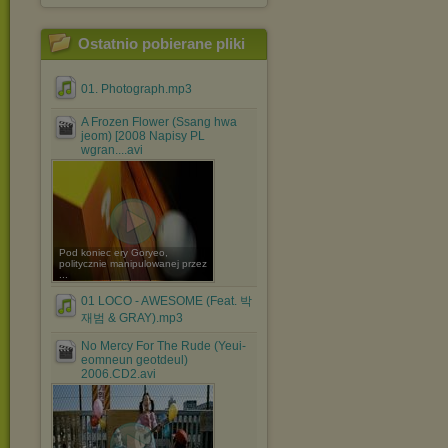
Ostatnio pobierane pliki
01. Photograph.mp3
A Frozen Flower (Ssang hwa
jeom) [2008 Napisy PL
wgran....avi
Pod koniec ery Goryeo,
politycznie manipulowanej przez
...
01 LOCO - AWESOME (Feat. 박
재범 & GRAY).mp3
No Mercy For The Rude (Yeui-
eomneun geotdeul)
2006.CD2.avi