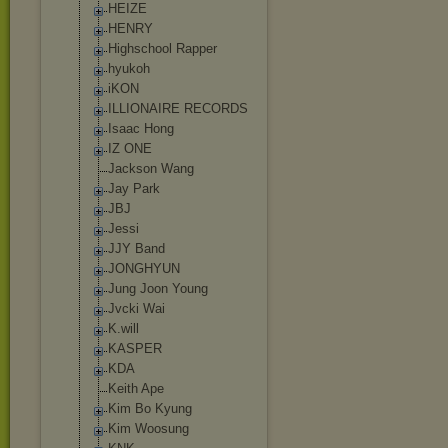
HEIZE
HENRY
Highschool Rapper
hyukoh
iKON
ILLIONAIRE RECORDS
Isaac Hong
IZ ONE
Jackson Wang
Jay Park
JBJ
Jessi
JJY Band
JONGHYUN
Jung Joon Young
Jvcki Wai
K.will
KASPER
KDA
Keith Ape
Kim Bo Kyung
Kim Woosung