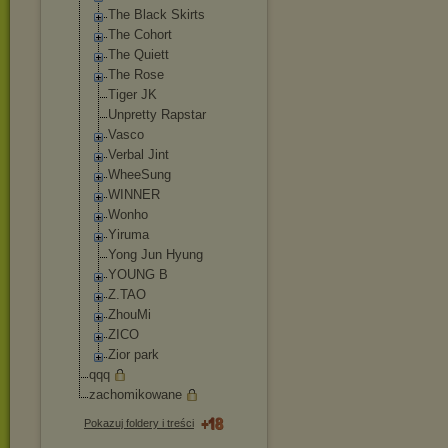
The Black Skirts
The Cohort
The Quiett
The Rose
Tiger JK
Unpretty Rapstar
Vasco
Verbal Jint
WheeSung
WINNER
Wonho
Yiruma
Yong Jun Hyung
YOUNG B
Z.TAO
ZhouMi
ZICO
Zior park
qqq
zachomikowane
Pokazuj foldery i treści