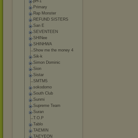
pH-1
Primary
Rap Monster
REFUND SISTERS
San E
SEVENTEEN
SHINee
SHINHWA
Show me the money 4
Sik-k
Simon Dominic
Sion
Sistar
SMTM5
sokodomo
South Club
Sunmi
Supreme Team
Suran
T.O.P
Tablo
TAEMIN
TAEYEON