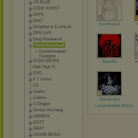
CN BLUE
CODE KUNST
DAY6
Dok2
mandrasz1
DongHae & EunHyuk
DPR LIVE
Drug Restaurant
Dumbfoundead
Dumbfoundea
d -
Foreigner
DΞΔN (DEAN)
StanWu
k
Epik High
EXO
F.T Island
G2
Gaeko
Galeria
Nunieczka
G-Dragon
« poprzednia strona
Genius Nochang
GIRIBOY
GOT7
GRAY
H1GHR MUSIC