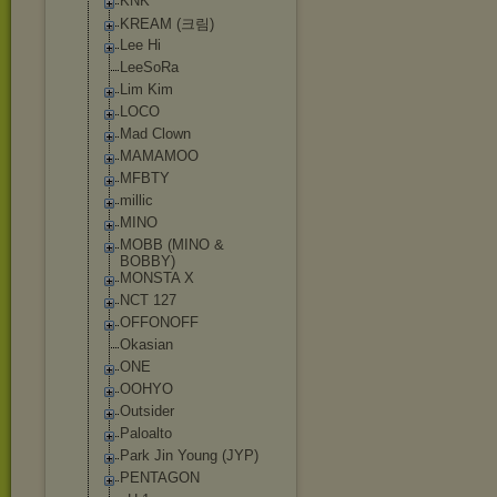
KNK
KREAM (크림)
Lee Hi
LeeSoRa
Lim Kim
LOCO
Mad Clown
MAMAMOO
MFBTY
millic
MINO
MOBB (MINO &
BOBBY)
MONSTA X
NCT 127
OFFONOFF
Okasian
ONE
OOHYO
Outsider
Paloalto
Park Jin Young (JYP)
PENTAGON