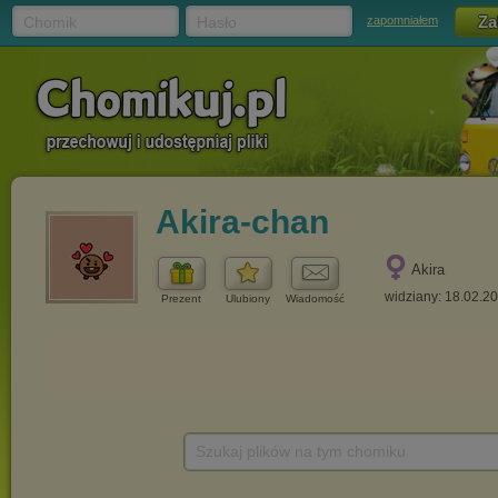
Chomik
Hasło
zapomniałem
Akira-chan
Akira
widziany: 18.02.2
Prezent
Ulubiony
Wiadomość
Szukaj plików na tym chomiku