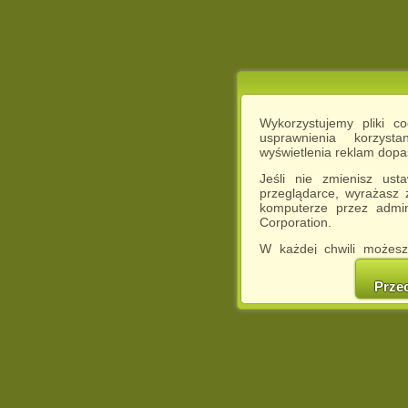
Wykorzystujemy pliki c
usprawnienia korzyst
wyświetlenia reklam dop
Jeśli nie zmienisz ust
przeglądarce, wyrażasz
komputerze przez admin
Corporation.
W każdej chwili możesz
cookies w swojej przeglą
w naszej Pol
Prze
http://chomikuj.pl/Polity
Jednocześnie informuje
może spowodować ogr
Chomikuj.pl.
W przypadku braku twojej
prosimy o opuszczenie se