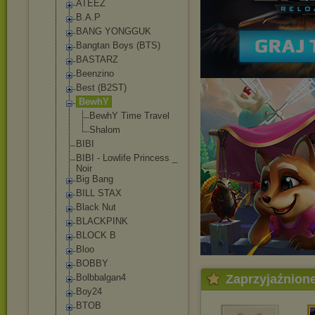
ATEEZ
B.A.P
BANG YONGGUK
Bangtan Boys (BTS)
BASTARZ
Beenzino
Best (B2ST)
BewhY
BewhY Time Travel
Shalom
BIBI
BIBI - Lowlife Princess _
Noir
Big Bang
BILL STAX
Black Nut
BLACKPINK
BLOCK B
Bloo
BOBBY
Bolbbalgan4
Zaprzyjaźnion
Boy24
BTOB