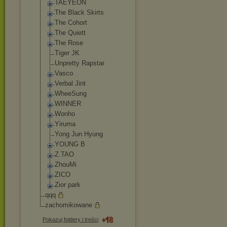
TAEYEON
The Black Skirts
The Cohort
The Quiett
The Rose
Tiger JK
Unpretty Rapstar
Vasco
Verbal Jint
WheeSung
WINNER
Wonho
Yiruma
Yong Jun Hyung
YOUNG B
Z.TAO
ZhouMi
ZICO
Zior park
qqq
zachomikowane
Pokazuj foldery i treści