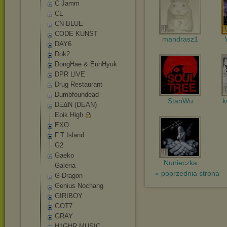
C Jamm
CL
CN BLUE
CODE KUNST
mandrasz1
DAY6
Dok2
DongHae & EunHyuk
DPR LIVE
Drug Restaurant
Dumbfoundead
StanWu
k
DΞΔN (DEAN)
Epik High
EXO
F.T Island
G2
Gaeko
Nunieczka
Galeria
« poprzednia strona
G-Dragon
Genius Nochang
GIRIBOY
GOT7
GRAY
H1GHR MUSIC