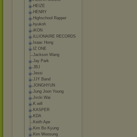
HEIZE
HENRY
Highschool Rapper
hyukoh
iKON
ILLIONAIRE RECORDS
Isaac Hong
IZ ONE
Jackson Wang
Jay Park
JBJ
Jessi
JJY Band
JONGHYUN
Jung Joon Young
Jvcki Wai
K.will
KASPER
KDA
Keith Ape
Kim Bo Kyung
Kim Woosung