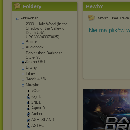
Foldery
BewhY
Akira-chan
BewhY Time Travel
2000 - Holy Wood (In the
Shadow of the Valley of
Nie ma plików w
Death USA
UPC606949079025)
Anime
Audiobooki
Darker than Darkness ~
Style '93 ~
Drama OST
Dramy
Filmy
J-rock & VK
Muzyka
#Gun
(G)I-DLE
2NE1
Agust D
Amber
ASH ISLAND
ASTRO