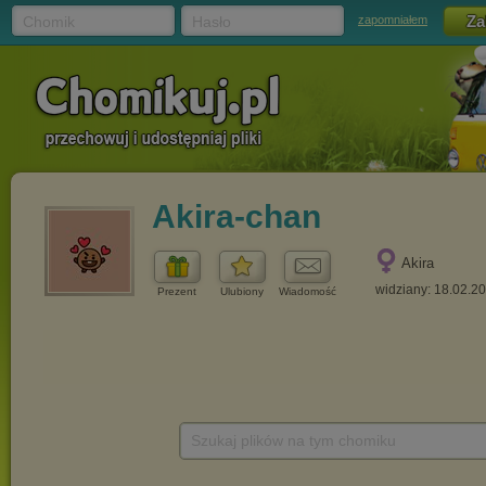
Chomik
Hasło
zapomniałem
Akira-chan
Akira
widziany: 18.02.2
Prezent
Ulubiony
Wiadomość
Szukaj plików na tym chomiku