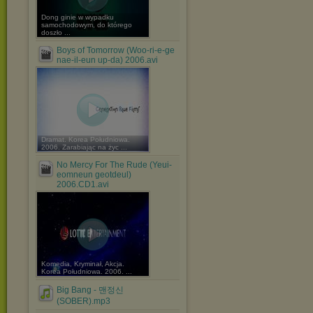
Dong ginie w wypadku
samochodowym, do którego
doszło ...
Boys of Tomorrow (Woo-ri-e-ge
nae-il-eun up-da) 2006.avi
Dramat. Korea Południowa.
2006. Zarabiając na życ ...
No Mercy For The Rude (Yeui-
eomneun geotdeul)
2006.CD1.avi
Komedia, Kryminał, Akcja.
Korea Południowa. 2006. ...
Big Bang - 맨정신
(SOBER).mp3