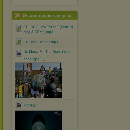
Ostatnio pobierane pliki
01 LOCO - AWESOME (Feat. 박
재범 & GRAY).mp3
01. Hello Bitches.mp3
No Mercy For The Rude (Yeui-
eomneun geotdeul)
2006.CD2.avi
Motyl.avi