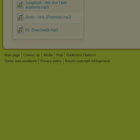
Jungkook - We don t talk
anymore.mp3
Jimin - 약속 (Promise).mp3
02. Daechwita.mp3
Main page
Contact us
Media
Help
Publishers Platform
Terms and conditions
Privacy policy
Report copyright infringement