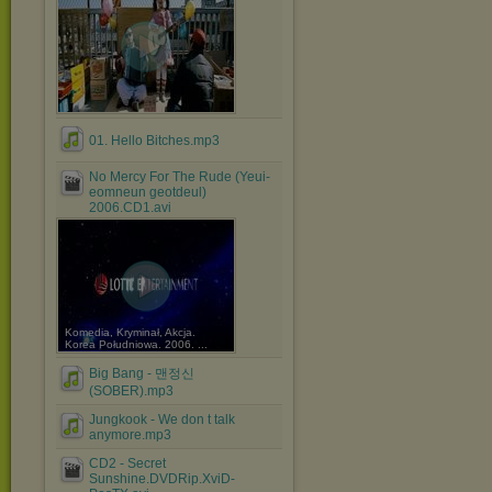
01. Hello Bitches.mp3
No Mercy For The Rude (Yeui-
eomneun geotdeul)
2006.CD1.avi
Komedia, Kryminał, Akcja.
Korea Południowa. 2006. ...
Big Bang - 맨정신
(SOBER).mp3
Jungkook - We don t talk
anymore.mp3
CD2 - Secret
Sunshine.DVDRip.XviD-