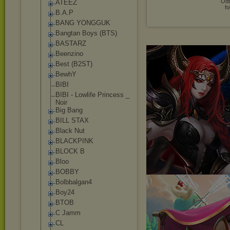
Odt
ATEEZ
fo
B.A.P
BANG YONGGUK
Bangtan Boys (BTS)
BASTARZ
Beenzino
Best (B2ST)
BewhY
BIBI
BIBI - Lowlife Princess _
Noir
Big Bang
BILL STAX
Black Nut
BLACKPINK
BLOCK B
Bloo
BOBBY
Bolbbalgan4
Boy24
BTOB
C Jamm
CL