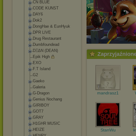
CN BLUE
CODE KUNST
DAY6
Dok2
DongHae & EunHyuk
DPR LIVE
Drug Restaurant
Dumbfoundead
DΞΔN (DEAN)
Zaprzyjaźnion
Epik High
EXO
F.T Island
G2
Gaeko
Galeria
mandrasz1
G-Dragon
Genius Nochang
GIRIBOY
GOT7
GRAY
H1GHR MUSIC
HEIZE
StanWu
k
HENRY