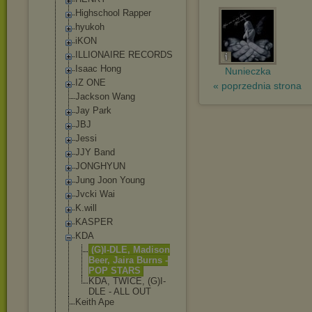
Highschool Rapper
hyukoh
iKON
ILLIONAIRE RECORDS
Isaac Hong
Nunieczka
IZ ONE
« poprzednia strona
Jackson Wang
Jay Park
JBJ
Jessi
JJY Band
JONGHYUN
Jung Joon Young
Jvcki Wai
K.will
KASPER
KDA
(G)I-DLE, Madison
Beer, Jaira Burns -
POP STARS
KDA, TWICE, (G)I-
DLE - ALL OUT
Keith Ape