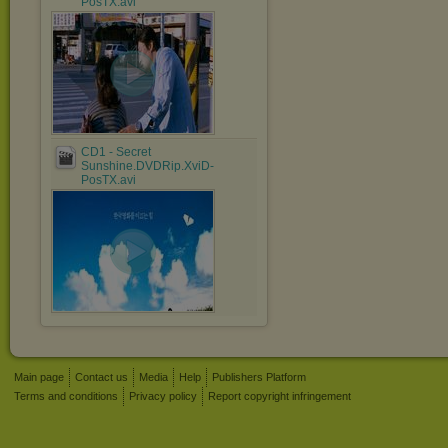
PosTX.avi
CD1 - Secret
Sunshine.DVDRip.XviD-
PosTX.avi
Main page
Contact us
Media
Help
Publishers Platform
Terms and conditions
Privacy policy
Report copyright infringement