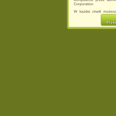
Corporation.
W każdej chwili możesz
cookies w swojej przeglą
w naszej Pol
Prze
http://chomikuj.pl/Polity
Jednocześnie informuje
może spowodować ogr
Chomikuj.pl.
W przypadku braku twojej
prosimy o opuszczenie se
Wykorzystanie plików c
(dostosowanie reklam do
działań marketingowych).
Wyrażenie sprzeciwu spo
będzie dopasowana do Tw
wyświetlona przypadkowo
Istnieje możliwość zmian
sposób uniemożliwiając
urządzeniu końcowym. M
dokonując odpowiednich
internetowej.
Pełną informację na 