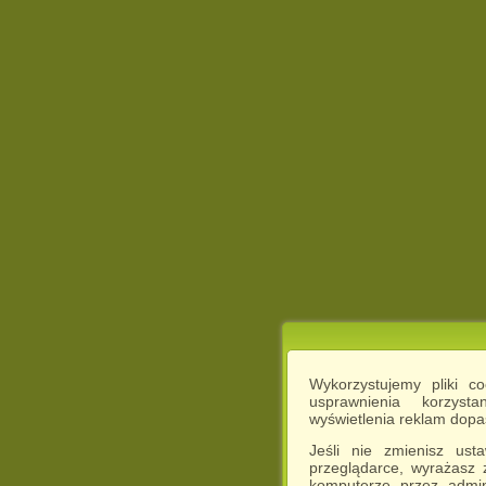
Wykorzystujemy pliki c
usprawnienia korzyst
wyświetlenia reklam dop
Jeśli nie zmienisz ust
przeglądarce, wyrażasz
komputerze przez admin