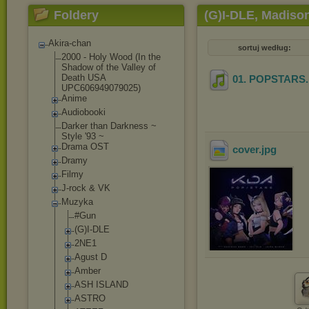
Foldery
(G)I-DLE, Madiso
Akira-chan
sortuj według:
2000 - Holy Wood (In the
Shadow of the Valley of
Death USA
01. POPSTARS
UPC606949079025)
Anime
Audiobooki
Darker than Darkness ~
Style '93 ~
Drama OST
cover
.jpg
Dramy
Filmy
J-rock & VK
Muzyka
#Gun
(G)I-DLE
2NE1
Agust D
Amber
ASH ISLAND
ASTRO