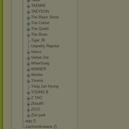
TAEMIN
TAEYEON
The Black Skirts
The Cohort
The Quiett
The Rose
Tiger JK
Unpretty Rapstar
Vasco
Verbal Jint
WheeSung
WINNER
Wonho
Yiruma
Yong Jun Hyung
YOUNG B
Z.TAO
ZhouMi
ZICO
Zior park
qqq
zachomikowane