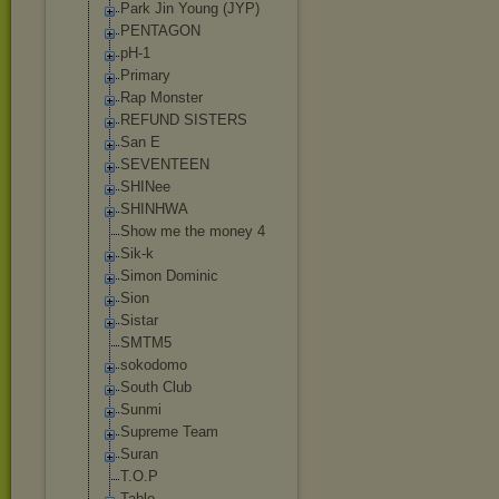
Park Jin Young (JYP)
PENTAGON
pH-1
Primary
Rap Monster
REFUND SISTERS
San E
SEVENTEEN
SHINee
SHINHWA
Show me the money 4
Sik-k
Simon Dominic
Sion
Sistar
SMTM5
sokodomo
South Club
Sunmi
Supreme Team
Suran
T.O.P
Tablo