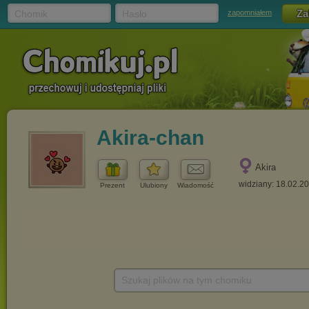
Chomik
Hasło
zapomniałem
Akira-chan
Akira
widziany: 18.02.2
Prezent
Ulubiony
Wiadomość
Szukaj plików na tym chomiku