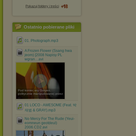
Pokazuj foldery i treści
Ostatnio pobierane pliki
01. Photograph.mp3
A Frozen Flower (Ssang hwa
jeom) [2008 Napisy PL
wgran....avi
Pod koniec ery Goryeo,
politycznie manipulowanej przez
...
01 LOCO - AWESOME (Feat. 박
재범 & GRAY).mp3
No Mercy For The Rude (Yeui-
eomneun geotdeul)
2006.CD2.avi