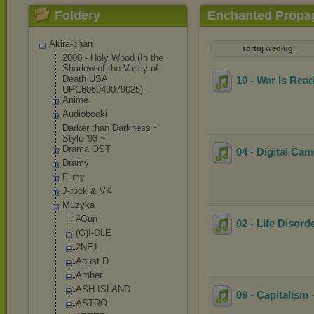
Foldery
Enchanted Propa
Akira-chan
sortuj według:
2000 - Holy Wood (In the
Shadow of the Valley of
Death USA
10 - War Is Re
UPC606949079025)
Anime
Audiobooki
Darker than Darkness ~
Style '93 ~
Drama OST
04 - Digital C
Dramy
Filmy
J-rock & VK
Muzyka
#Gun
02 - Life Disor
(G)I-DLE
2NE1
Agust D
Amber
ASH ISLAND
09 - Capitalis
ASTRO