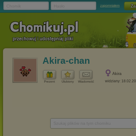
Chomik
Hasło
zapomniałem
Akira-chan
Akira
widziany: 18.02.2
Prezent
Ulubiony
Wiadomość
Szukaj plików na tym chomiku