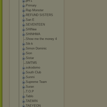
pH-1
Primary
Rap Monster
REFUND SISTERS
San E
SEVENTEEN
SHINee
SHINHWA
Show me the money 4
Sik-k
Simon Dominic
Sion
Sistar
SMTM5
sokodomo
South Club
Sunmi
Supreme Team
Suran
T.O.P
Tablo
TAEMIN
TAEYEON