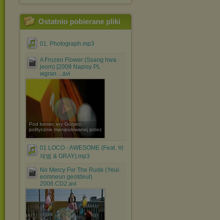
Ostatnio pobierane pliki
01. Photograph.mp3
A Frozen Flower (Ssang hwa
jeom) [2008 Napisy PL
wgran....avi
Pod koniec ery Goryeo,
politycznie manipulowanej przez
...
01 LOCO - AWESOME (Feat. 박
재범 & GRAY).mp3
No Mercy For The Rude (Yeui-
eomneun geotdeul)
2006.CD2.avi