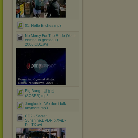
01. Hello Bitches.mp3
No Mercy For The Rude (Yeui-
eomneun geotdeul)
2006.CD1.avi
Komedia, Kryminał, Akcja.
Korea Południowa. 2006. ...
Big Bang - 맨정신
(SOBER).mp3
Jungkook - We don t talk
anymore.mp3
CD2 - Secret
Sunshine.DVDRip.XviD-
PosTX.avi