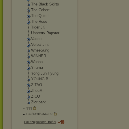
The Black Skirts
The Cohort
The Quiett
The Rose
Tiger JK
Unpretty Rapstar
Vasco
Verbal Jint
WheeSung
WINNER
Wonho
Yiruma
Yong Jun Hyung
YOUNG B
Z.TAO
ZhouMi
ZICO
Zior park
qqq
zachomikowane
Pokazuj foldery i treści