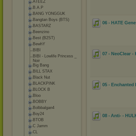
ATEEZ
B.A.P
BANG YONGGUK
Bangtan Boys (BTS)
06 - HATE Gene
BASTARZ
Beenzino
Best (B2ST)
BewhY
BIBI
07 - NeoClear 
BIBI - Lowlife Princess _
Noir
Big Bang
BILL STAX
Black Nut
BLACKPINK
05 - Enchante
BLOCK B
Bloo
BOBBY
Bolbbalgan4
Boy24
08 - Anti- - HU
BTOB
C Jamm
CL