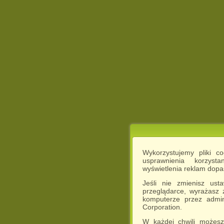
Wykorzystujemy pliki c
usprawnienia korzyst
wyświetlenia reklam dop
Jeśli nie zmienisz ust
przeglądarce, wyrażasz
komputerze przez admin
Corporation.
W każdej chwili możesz