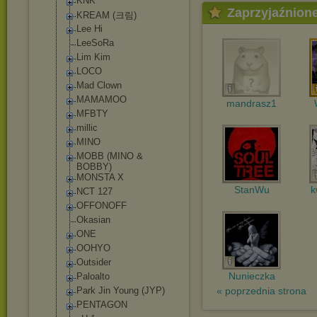
KNK
Zaprzyjaźnion
KREAM (크림)
Lee Hi
LeeSoRa
Lim Kim
LOCO
Mad Clown
MAMAMOO
mandrasz1
MFBTY
millic
MINO
MOBB (MINO &
BOBBY)
MONSTA X
StanWu
k
NCT 127
OFFONOFF
Okasian
ONE
OOHYO
Outsider
Nunieczka
Paloalto
Park Jin Young (JYP)
« poprzednia strona
PENTAGON