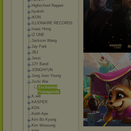
Highschool Rapper
hyukoh
iKON
ILLIONAIRE RECORDS
Isaac Hong
IZ ONE
Jackson Wang
Jay Park
JBJ
Jessi
JJY Band
JONGHYUN
Jung Joon Young
Jvcki Wai
Enchanted
Propaganda
K.will
KASPER
KDA
Keith Ape
Kim Bo Kyung
Kim Woosung