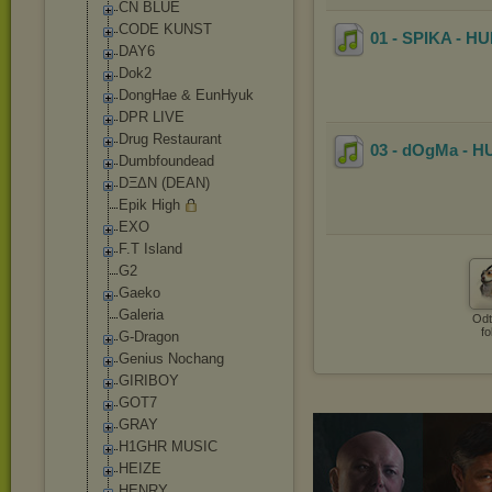
CN BLUE
CODE KUNST
01 - SPIKA - 
DAY6
Dok2
DongHae & EunHyuk
DPR LIVE
Drug Restaurant
03 - dOgMa - 
Dumbfoundead
DΞΔN (DEAN)
Epik High
EXO
F.T Island
G2
Gaeko
Galeria
Odt
fo
G-Dragon
Genius Nochang
GIRIBOY
GOT7
GRAY
H1GHR MUSIC
HEIZE
HENRY