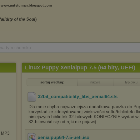
 na tym chomiku
Linux Puppy Xenialpup 7.5 (64 bity, UEFI)
sortuj według:
nazwa
typ pliku
.
32bit_compatibility_libs_xenial64
.sfs
Dla mnie chyba najważniejsza dodatkowa paczka do Pup
korzystać ze zdecydowanej większości softu/bibliotek dla
niniejszych bibliotek 32-bitowych KONIECZNIE wydać w k
32-bitowość się od ręki nie pojawi).
n MP3
xenialpup64-7.5-uefi
.iso