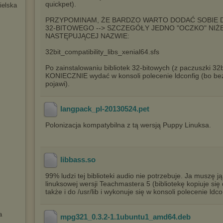
quickpet).
ielska
PRZYPOMINAM, ŻE BARDZO WARTO DODAĆ SOBIE
32-BITOWEGO --> SZCZEGÓŁY JEDNO "OCZKO" NIŻE
NASTĘPUJĄCEJ NAZWIE:
32bit_compatibility_libs_xenial64.sfs
Po zainstalowaniu bibliotek 32-bitowych (z paczuszki 32b
KONIECZNIE wydać w konsoli polecenie ldconfig (bo bez 
pojawi).
langpack_pl-20130524
.pet
Polonizacja kompatybilna z tą wersją Puppy Linuksa.
libbass
.so
99% ludzi tej biblioteki audio nie potrzebuje. Ja muszę 
linuksowej wersji Teachmastera 5 (bibliotekę kopiuje się 
także i do /usr/lib i wykonuje się w konsoli polecenie ldco
a
mpg321_0.3.2-1.1ubuntu1_amd64
.deb