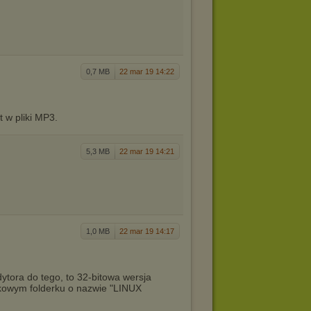
0,7 MB
22 mar 19 14:22
t w pliki MP3.
5,3 MB
22 mar 19 14:21
1,0 MB
22 mar 19 14:17
ytora do tego, to 32-bitowa wersja
ikowym folderku o nazwie "LINUX