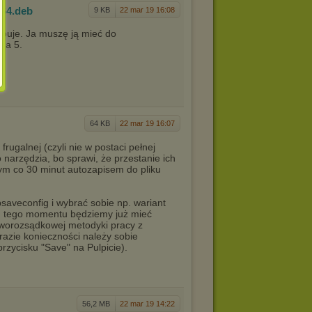
d64
.deb
9 KB
22 mar 19 16:08
rzebuje. Ja muszę ją mieć do
ra 5.
64 KB
22 mar 19 16:07
rugalnej (czyli nie w postaci pełnej
o narzędzia, bo sprawi, że przestanie ich
ym co 30 minut autozapisem do pliku
psaveconfig i wybrać sobie np. wariant
od tego momentu będziemy już mieć
droworozsądkowej metodyki pracy z
zie konieczności należy sobie
rzycisku "Save" na Pulpicie).
56,2 MB
22 mar 19 14:22