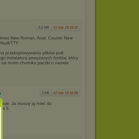
5,0 MB
22 mar 19 16:10
 Times New Roman, Arial, Courier New
efault/TTF.
ę na przekopiowywaniu plików pod
o instalatora powyższych fontów, który
j na moim chomiku paczki o nazwie
b
7 KB
22 mar 19 16:08
rzebuje. Ja muszę ją mieć do
ra 5.