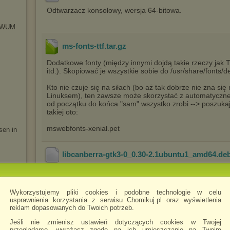
Odtwarzacz konsolowy, wersja 64-bitowa.
IWUM
ms-fonts-ttf.tar
.gz
Dodatkowe fonty (między innymi dojdą takie rzeczy jak
itd.). Skopiować je wszystkie sobie do /usr/share/fonts/d
Kto nie czuje się na siłach (bo aż tak dobrze nie zna si
Linuksem), ten zawsze może skorzystać z automatyczneg
od początku do końca "sam" wszystko zrobi --> poszuka
takiej oto:
mswebfonts-xenial.pet
sen in
libcanberra-gtk3-0_0.30-2.1ubuntu1_amd64
.de
99% ludzi tej biblioteki audio/biblioteki zdarzeń nie pot
eksperymentalnej (alfowej) linuksowej wersji Teachmaste
Wykorzystujemy pliki cookies i podobne technologie w celu
Zainstalować oprócz tegoż należy także takie coś:
i
usprawnienia korzystania z serwisu Chomikuj.pl oraz wyświetlenia
reklam dopasowanych do Twoich potrzeb.
libcanberra-gtk3-module_0.30-2.1ubuntu1_amd64.deb
Jeśli nie zmienisz ustawień dotyczących cookies w Twojej
przeglądarce, wyrażasz zgodę na ich umieszczanie na Twoim