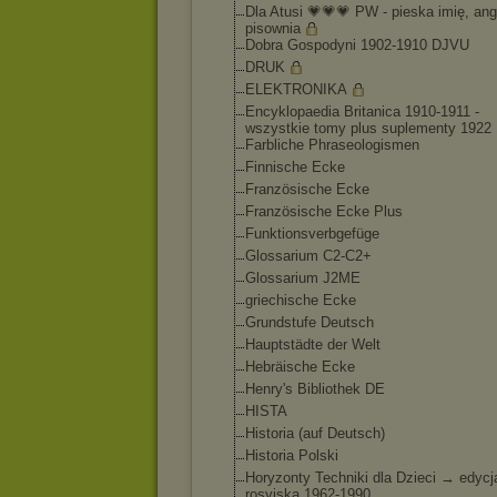
Dla Atusi 💗💗💗 PW - pieska imię, ang
pisownia
Dobra Gospodyni 1902-1910 DJVU
DRUK
ELEKTRONIKA
Encyklopaedia Britanica 1910-1911 -
wszystkie tomy plus suplementy 1922
Farbliche Phraseologismen
Finnische Ecke
Französische Ecke
Französische Ecke Plus
Funktionsverbgefü
ge
Glossarium C2-C2+
Glossarium J2ME
griechische Ecke
Grundstufe Deutsch
Hauptstädte der Welt
Hebräische Ecke
Henry's Bibliothek DE
HISTA
Historia (auf Deutsch)
Historia Polski
Horyzonty Techniki dla Dzieci → edycj
rosyjska 1962-1990