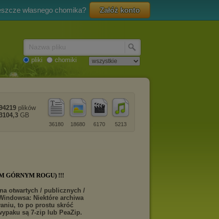
eszcze własnego chomika?
Załóż konto
Nazwa pliku
pliki
chomiki
94219
plików
3104,3
GB
36180
18680
6170
5213