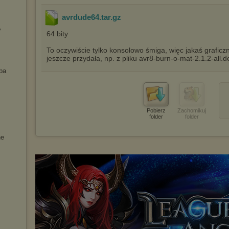
avrdude64.tar
.gz
y
64 bity
To oczywiście tylko konsolowo śmiga, więc jakaś graficz
jeszcze przydała, np. z pliku avr8-burn-o-mat-2.1.2-all.
ba
Pobierz
Zachomikuj
folder
folder
ne