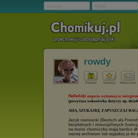
Chomik
Hasło
rowdy
Prezent
Ulubiony
Wiadomość