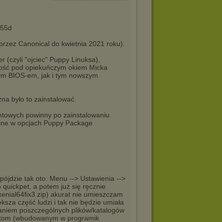
255d
rzez Canonical do kwietnia 2021 roku).
r (czyli "ojciec" Puppy Linuksa),
ność pod opiekuńczym okiem Micka
ym BIOS-em, jak i tym nowszym
a było to zainstalować.
ntowych powinny po zainstalowaniu
ryjne w opcjach Puppy Package
pójdzie tak oto: Menu --> Ustawienia -->
 quickpet, a potem już się ręcznie
(xenial64fix3.zip) akurat nie umieszczam
ksza część ludzi i tak nie będzie umiała
ianiem poszczególnych plików/katalogów
ryptom (wbudowanym w programik