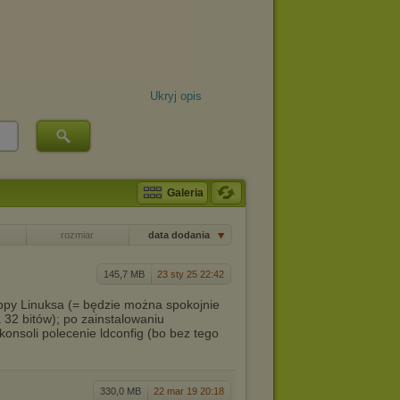
Ukryj opis
Galeria
rozmiar
data dodania
145,7 MB
23 sty 25 22:42
py Linuksa (= będzie można spokojnie
 32 bitów); po zainstalowaniu
onsoli polecenie ldconfig (bo bez tego
330,0 MB
22 mar 19 20:18