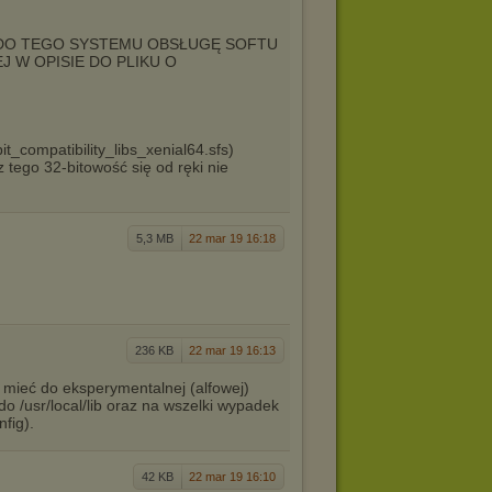
 DO TEGO SYSTEMU OBSŁUGĘ SOFTU
J W OPISIE DO PLIKU O
it_compatibility_libs_xenial64.sfs)
tego 32-bitowość się od ręki nie
5,3 MB
22 mar 19 16:18
236 KB
22 mar 19 16:13
ją mieć do eksperymentalnej (alfowej)
do /usr/local/lib oraz na wszelki wypadek
nfig).
42 KB
22 mar 19 16:10