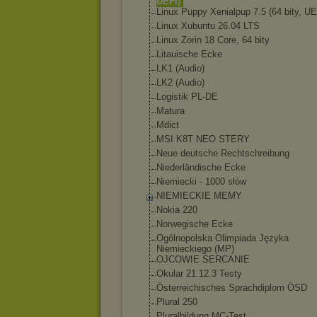
UEFI)
Linux Puppy Xenialpup 7.5 (64 bity, U
Linux Xubuntu 26.04 LTS
Linux Zorin 18 Core, 64 bity
Litauische Ecke
LK1 (Audio)
LK2 (Audio)
Logistik PL-DE
Matura
Mdict
MSI K8T NEO STERY
Neue deutsche Rechtschreibung
Niederländische Ecke
Niemiecki - 1000 słów
NIEMIECKIE MEMY
Nokia 220
Norwegische Ecke
Ogólnopolska Olimpiada Języka
Niemieckiego (MP)
OJCOWIE SERCANIE
Okular 21.12.3 Testy
Österreichisches Sprachdiplom ÖSD
Plural 250
Pluralbildung MC-Test