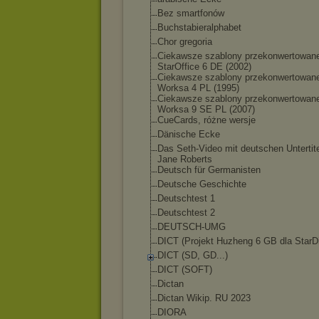
Bez smartfonów
Buchstabieralphab
et
Chor gregoria
Ciekawsze szablony przekonwertowan
StarOffice 6 DE (2002)
Ciekawsze szablony przekonwertowan
Worksa 4 PL (1995)
Ciekawsze szablony przekonwertowan
Worksa 9 SE PL (2007)
CueCards, różne wersje
Dänische Ecke
Das Seth-Video mit deutschen Untertite
Jane Roberts
Deutsch für Germanisten
Deutsche Geschichte
Deutschtest 1
Deutschtest 2
DEUTSCH-UMG
DICT (Projekt Huzheng 6 GB dla StarDi
DICT (SD, GD...)
DICT (SOFT)
Dictan
Dictan Wikip. RU 2023
DIORA