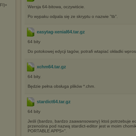
EFI)+
Wersja 64-bitowa, oczywiście.
Po wypaku odpala się ze skryptu o nazwie "tb".
easytag-xenial64.tar
.gz
64 bity
Do potokowej edycji tagów, potrafi wtapiać okładki wpros
xchm64.tar
.gz
64 bity.
Będzie pełna obsługa plików *.chm.
stardict64.tar
.gz
64 bity
Jeśli (bardzo, bardzo zaawansowany) ktoś potrzebuje ed
przenośna pod nazwą stardict-editor jest w moim chom
PORTABLE APPS+".