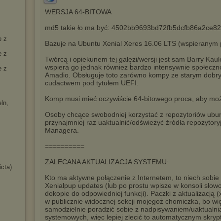
WERSJA 64-BITOWA
md5 takie ło ma być: 4502bb9693bd72fb5dcfb86a2ce8
e z
Bazuje na Ubuntu Xenial Xeres 16.06 LTS (wspieranym p
e z
Twórcą i opiekunem tej gałęzi/wersji jest sam Barry Kaule
wspiera go jednak również bardzo intensywnie społecz
e z
Amadio. Obsługuje toto zarówno kompy ze starym dobr
cudactwem pod tytułem UEFI.
Komp musi mieć oczywiście 64-bitowego proca, aby możn
ln,
Osoby chcące swobodniej korzystać z repozytoriów ubu
przynajmniej raz uaktualnić/odświeżyć źródła repozyto
Managera.
==========
ZALECANA AKTUALIZACJA SYSTEMU:
cta)
Kto ma aktywne połączenie z Internetem, to niech sobie 
Xenialpup updates (lub po prostu wpisze w konsoli słowo
dokopie do odpowiedniej funkcji). Paczki z aktualizacją 
w publicznie widocznej sekcji mojegoż chomiczka, bo wię
samodzielnie poradzić sobie z nadpisywaniem/uaktualn
systemowych, więc lepiej zlecić to automatycznym sk