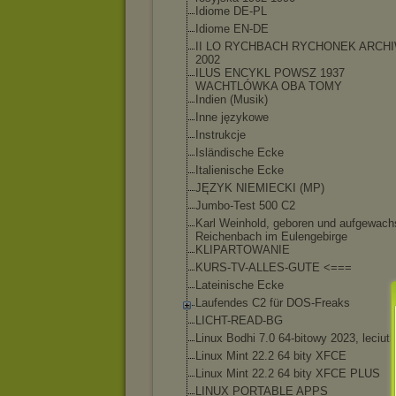
Idiome DE-PL
Idiome EN-DE
II LO RYCHBACH RYCHONEK ARCH
2002
ILUS ENCYKL POWSZ 1937
WACHTLÓWKA OBA TOMY
Indien (Musik)
Inne językowe
Instrukcje
Isländische Ecke
Italienische Ecke
JĘZYK NIEMIECKI (MP)
Jumbo-Test 500 C2
Karl Weinhold, geboren und aufgewach
Reichenbach im Eulengebirge
KLIPARTOWANIE
KURS-TV-ALLES-GUT
E <===
Lateinische Ecke
Laufendes C2 für DOS-Freaks
LICHT-READ-BG
Linux Bodhi 7.0 64-bitowy 2023, leciutk
Linux Mint 22.2 64 bity XFCE
Linux Mint 22.2 64 bity XFCE PLUS
LINUX PORTABLE APPS