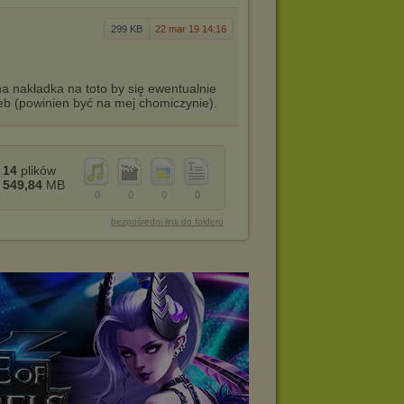
299 KB
22 mar 19 14:16
na nakładka na toto by się ewentualnie
deb (powinien być na mej chomiczynie).
14
plików
549,84
MB
0
0
0
0
bezpośredni link do folderu