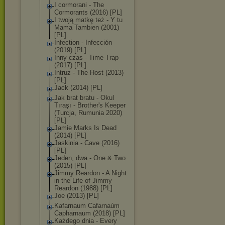
I cormorani - The
Cormorants (2016) [PL]
I twoją matkę też - Y tu
Mama Tambien (2001)
[PL]
Infection - Infección
(2019) [PL]
Inny czas - Time Trap
(2017) [PL]
Intruz - The Host (2013)
[PL]
Jack (2014) [PL]
Jak brat bratu - Okul
Tıraşı - Brother's Keeper
(Turcja, Rumunia 2020)
[PL]
Jamie Marks Is Dead
(2014) [PL]
Jaskinia - Cave (2016)
[PL]
Jeden, dwa - One & Two
(2015) [PL]
Jimmy Reardon - A Night
in the Life of Jimmy
Reardon (1988) [PL]
Joe (2013) [PL]
Kafarnaum Cafarnaúm
Capharnaum (2018) [PL]
Każdego dnia - Every