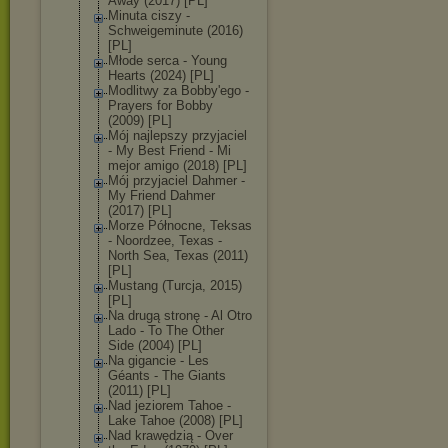
Away (2017) [PL]
Minuta ciszy -
Schweigeminute (2016)
[PL]
Młode serca - Young
Hearts (2024) [PL]
Modlitwy za Bobby'ego -
Prayers for Bobby
(2009) [PL]
Mój najlepszy przyjaciel
- My Best Friend - Mi
mejor amigo (2018) [PL]
Mój przyjaciel Dahmer -
My Friend Dahmer
(2017) [PL]
Morze Północne, Teksas
- Noordzee, Texas -
North Sea, Texas (2011)
[PL]
Mustang (Turcja, 2015)
[PL]
Na drugą stronę - Al Otro
Lado - To The Other
Side (2004) [PL]
Na gigancie - Les
Géants - The Giants
(2011) [PL]
Nad jeziorem Tahoe -
Lake Tahoe (2008) [PL]
Nad krawędzią - Over