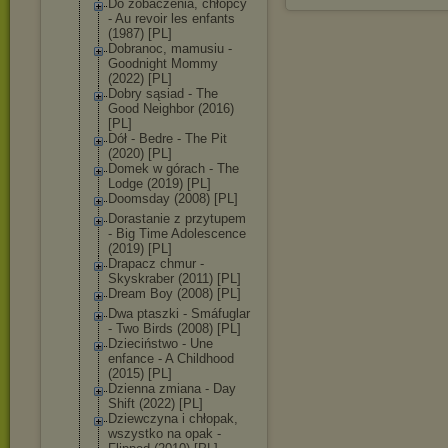
Do zobaczenia, chłopcy
- Au revoir les enfants
(1987) [PL]
Dobranoc, mamusiu -
Goodnight Mommy
(2022) [PL]
Dobry sąsiad - The
Good Neighbor (2016)
[PL]
Dół - Bedre - The Pit
(2020) [PL]
Domek w górach - The
Lodge (2019) [PL]
Doomsday (2008) [PL]
Dorastanie z przytupem
- Big Time Adolescence
(2019) [PL]
Drapacz chmur -
Skyskraber (2011) [PL]
Dream Boy (2008) [PL]
Dwa ptaszki - Smáfuglar
- Two Birds (2008) [PL]
Dzieciństwo - Une
enfance - A Childhood
(2015) [PL]
Dzienna zmiana - Day
Shift (2022) [PL]
Dziewczyna i chłopak,
wszystko na opak -