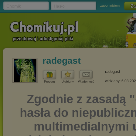
Chomik
Hasło
zapomniałem
radegast
radegast
widziany: 6.08.20
Prezent
Ulubiony
Wiadomość