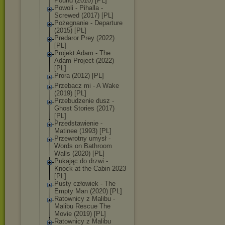
Pound (2010) [PL]
Powoli - Pihalla -
Screwed (2017) [PL]
Pożegnanie - Departure
(2015) [PL]
Predaror Prey (2022)
[PL]
Projekt Adam - The
Adam Project (2022)
[PL]
Prora (2012) [PL]
Przebacz mi - A Wake
(2019) [PL]
Przebudzenie dusz -
Ghost Stories (2017)
[PL]
Przedstawienie -
Matinee (1993) [PL]
Przewrotny umysł -
Words on Bathroom
Walls (2020) [PL]
Pukając do drzwi -
Knock at the Cabin 2023
[PL]
Pusty człowiek - The
Empty Man (2020) [PL]
Ratownicy z Malibu -
Malibu Rescue The
Movie (2019) [PL]
Ratownicy z Malibu