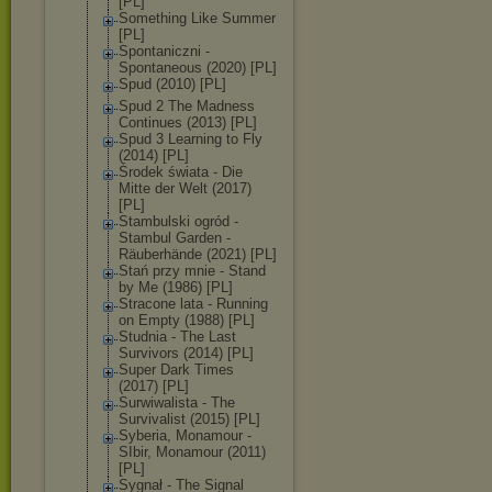
[PL]
Something Like Summer
[PL]
Spontaniczni -
Spontaneous (2020) [PL]
Spud (2010) [PL]
Spud 2 The Madness
Continues (2013) [PL]
Spud 3 Learning to Fly
(2014) [PL]
Środek świata - Die
Mitte der Welt (2017)
[PL]
Stambulski ogród -
Stambul Garden -
Räuberhände (2021) [PL]
Stań przy mnie - Stand
by Me (1986) [PL]
Stracone lata - Running
on Empty (1988) [PL]
Studnia - The Last
Survivors (2014) [PL]
Super Dark Times
(2017) [PL]
Surwiwalista - The
Survivalist (2015) [PL]
Syberia, Monamour -
SIbir, Monamour (2011)
[PL]
Sygnał - The Signal