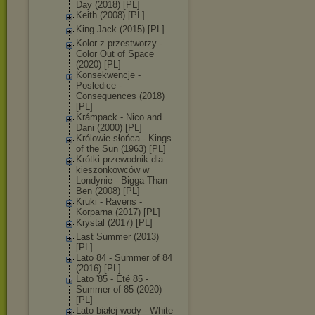
Day (2018) [PL]
Keith (2008) [PL]
King Jack (2015) [PL]
Kolor z przestworzy -
Color Out of Space
(2020) [PL]
Konsekwencje -
Posledice -
Consequences (2018)
[PL]
Krámpack - Nico and
Dani (2000) [PL]
Królowie słońca - Kings
of the Sun (1963) [PL]
Krótki przewodnik dla
kieszonkowców w
Londynie - Bigga Than
Ben (2008) [PL]
Kruki - Ravens -
Korparna (2017) [PL]
Krystal (2017) [PL]
Last Summer (2013)
[PL]
Lato 84 - Summer of 84
(2016) [PL]
Lato '85 - Été 85 -
Summer of 85 (2020)
[PL]
Lato białej wody - White