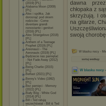
dawna przez
(2019) [PL]
Alabama Moon (2009)
chłopaka z sąs
[PL]
Alex i spółka. Jak
skrzyżują. I o
dorosnąć pod okiem
rodziców - Come
na gitarze, Ch
diventare grandi
Uszczęśliwio
nonostante i genitori
(2016) [PL]
swoją chorobę
Alex Strangelove (2018)
[PL]
Anthem of a Teenage
Prophet (2019) [PL]
Areonauci - The
W blasku nocy - Mid
Aeronauts (2019) [PL]
Będziecie nas pamiętać
sortuj według:
- Not Fade Away (2012)
[PL]
Being Charlie (2015)
W blasku nocy -
[PL]
Belfast (2021) [PL]
Benny's Video (1992)
[PL]
Bez pamięci - Memory
(2022) [PL]
Biały Bóg - White God
(2014) [PL]
Bill i Ted ratują
wszechświat - Bill & Ted