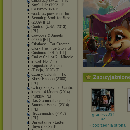
Chłopięcy świat - This
Boy's Life (1993) [PL]
Co każdy skaut
wiedzieć powinien - he
Scouting Book for Boys
(2009) [PL]
Contest (USA, 2013)
[PL]
Cowboys & Angels
(2003) [PL]
Cristiada - For Greater
Glory The True Story of
Cristiada (2012) [PL]
Cud w Celi Nr 7 - Miracle
in Cell No. 7 - 7.
Koğuştaki Mucize
(Turcja, 2020) [PL]
Czarny balonik - The
Zaprzyjaźnion
Black Balloon (2008)
[PL]
Cztery księżyce - Cuatro
lunas - 4 Moons (2014)
[Napisy PL]
Das Sommerhaus - The
Summer House (2014)
[PL]
Disconnected (2017)
granikos334
[PL]
ac
Dni ostatnie - Latter
« poprzednia strona
Days (2003) [PL]