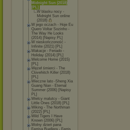
Midnight Sun (2018)
[PL]
W blasku nocy -
Midnight Sun online
(2018)
W jego oczach - Hoje Eu
Quero Voltar Sozinho -
The Way He Looks
(2014) [Napisy PL]
W nieskończoność -
Infinite (2021) [PL]
Wakacje - Feriado -
Holiday (2014) [PL]
Welcome Home (2015)
[PL]
Węzeł śmierci - The
Clovehitch Killer (2018)
[PL]
Wieczne lato -Sheng Xia
Guang Nian - Eternal
Summer (2006) [Napisy
PL]
Wielcy malutcy - Giant
Little Ones (2018) [PL]
Wiking - The Northman
(2022) [PL]
Wild Tigers I Have
Known (2006) [PL]
Wolny dzień pana
Ferrisa Buellera - Ferris