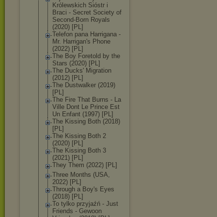
Królewskich Sióstr i
Braci - Secret Society of
Second-Born Royals
(2020) [PL]
Telefon pana Harrigana -
Mr. Harrigan's Phone
(2022) [PL]
The Boy Foretold by the
Stars (2020) [PL]
The Ducks' Migration
(2012) [PL]
The Dustwalker (2019)
[PL]
The Fire That Burns - La
Ville Dont Le Prince Est
Un Enfant (1997) [PL]
The Kissing Both (2018)
[PL]
The Kissing Both 2
(2020) [PL]
The Kissing Both 3
(2021) [PL]
They Them (2022) [PL]
Three Months (USA,
2022) [PL]
Through a Boy's Eyes
(2018) [PL]
To tylko przyjaźń - Just
Friends - Gewoon