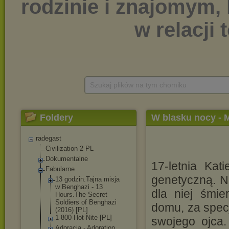
Szukaj plików na tym chomiku
Foldery
W blasku nocy - M
radegast
Civilization 2 PL
Dokumentalne
17-letnia Kat
Fabularne
genetyczną. N
13 godzin.Tajna misja
w Benghazi - 13
dla niej śmi
Hours.The Secret
Soldiers of Benghazi
domu, za spec
(2016) [PL]
1-800-Hot-Nite [PL]
swojego ojca
Adoracja - Adoration