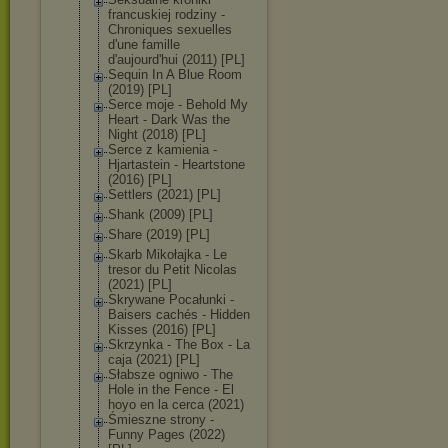
francuskiej rodziny -
Chroniques sexuelles
d'une famille
d'aujourd'hui (2011) [PL]
Sequin In A Blue Room
(2019) [PL]
Serce moje - Behold My
Heart - Dark Was the
Night (2018) [PL]
Serce z kamienia -
Hjartastein - Heartstone
(2016) [PL]
Settlers (2021) [PL]
Shank (2009) [PL]
Share (2019) [PL]
Skarb Mikołajka - Le
tresor du Petit Nicolas
(2021) [PL]
Skrywane Pocałunki -
Baisers cachés - Hidden
Kisses (2016) [PL]
Skrzynka - The Box - La
caja (2021) [PL]
Słabsze ogniwo - The
Hole in the Fence - El
hoyo en la cerca (2021)
Śmieszne strony -
Funny Pages (2022)