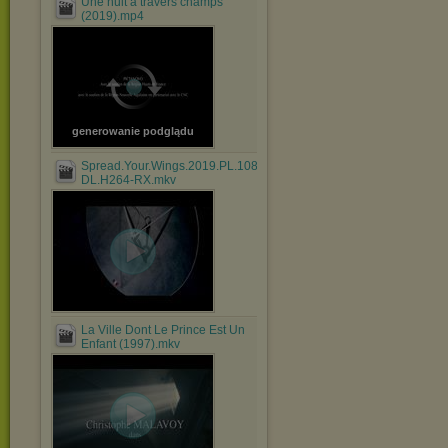
Une nuit a travers champs
(2019).mp4
generowanie podglądu
Spread.Your.Wings.2019.PL.1080p.WEB-
DL.H264-RX.mkv
La Ville Dont Le Prince Est Un
Enfant (1997).mkv