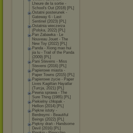
Lheure de la sortie -
School's Out (2018) [PL]
Ostatni posterunek -
Gateway 6 - Last
Sentinel (2023) [PL]
Ostatnia wieczerza
(Polska, 2022) [PL]
Pan Zabawka - Le
Nouveau Jouet - The
New Toy (2022) [PL]
Panda - Xiong mao hui
jia lu - Trail of the Panda
(2009) [PL]
Pani Stevens - Miss
Stevens (2016) [PL]
Papierowe miasta -
Paper Towns (2015) [PL]
Papierowe życie - Paper
Lives Kagittan Hayatlar
(Turcja, 2021) [PL]
Pewna sprawa - The
Sure Thing (1985) [PL]
Piekielny chłopak -
Hellion (2014) [PL]
Piękne istoty -
Berdreymi - Beautiful
Beings (2022) [PL]
Piękny drań - Handsome
Devil (2016) [PL]
Pinokio - Pinocchio