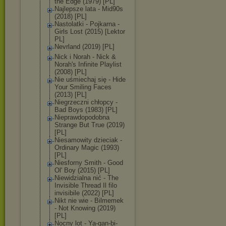
the Edge (1979) [PL]
Najlepsze lata - Mid90s
(2018) [PL]
Nastolatki - Pojkarna -
Girls Lost (2015) [Lektor
PL]
Nevrland (2019) [PL]
Nick i Norah - Nick &
Norah's Infinite Playlist
(2008) [PL]
Nie uśmiechaj się - Hide
Your Smiling Faces
(2013) [PL]
Niegrzeczni chłopcy -
Bad Boys (1983) [PL]
Nieprawdopodob
na
Strange But True (2019)
[PL]
Niesamowity dzieciak -
Ordinary Magic (1993)
[PL]
Niesforny Smith - Good
Ol' Boy (2015) [PL]
Niewidzialna nić - The
Invisible Thread Il filo
invisibile (2022) [PL]
Nikt nie wie - Bilmemek
- Not Knowing (2019)
[PL]
Nocny lot - Ya-gan-bi-