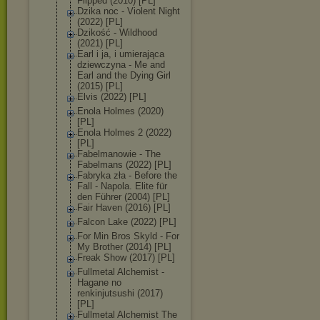
Flipped (2010) [PL]
Dzika noc - Violent Night
(2022) [PL]
Dzikość - Wildhood
(2021) [PL]
Earl i ja, i umierająca
dziewczyna - Me and
Earl and the Dying Girl
(2015) [PL]
Elvis (2022) [PL]
Enola Holmes (2020)
[PL]
Enola Holmes 2 (2022)
[PL]
Fabelmanowie - The
Fabelmans (2022) [PL]
Fabryka zła - Before the
Fall - Napola. Elite für
den Führer (2004) [PL]
Fair Haven (2016) [PL]
Falcon Lake (2022) [PL]
For Min Bros Skyld - For
My Brother (2014) [PL]
Freak Show (2017) [PL]
Fullmetal Alchemist -
Hagane no
renkinjutsushi (2017)
[PL]
Fullmetal Alchemist The