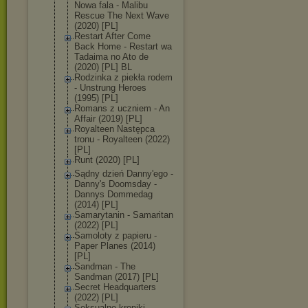
Nowa fala - Malibu
Rescue The Next Wave
(2020) [PL]
Restart After Come
Back Home - Restart wa
Tadaima no Ato de
(2020) [PL] BL
Rodzinka z piekła rodem
- Unstrung Heroes
(1995) [PL]
Romans z uczniem - An
Affair (2019) [PL]
Royalteen Następca
tronu - Royalteen (2022)
[PL]
Runt (2020) [PL]
Sądny dzień Danny'ego -
Danny's Doomsday -
Dannys Dommedag
(2014) [PL]
Samarytanin - Samaritan
(2022) [PL]
Samoloty z papieru -
Paper Planes (2014)
[PL]
Sandman - The
Sandman (2017) [PL]
Secret Headquarters
(2022) [PL]
Seksualne kroniki