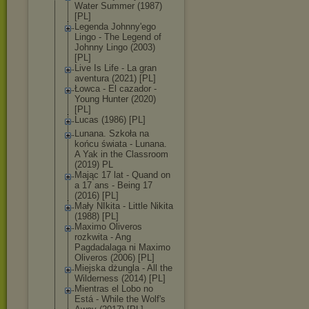
Water Summer (1987)
[PL]
Legenda Johnny'ego
Lingo - The Legend of
Johnny Lingo (2003)
[PL]
Live Is Life - La gran
aventura (2021) [PL]
Łowca - El cazador -
Young Hunter (2020)
[PL]
Lucas (1986) [PL]
Lunana. Szkoła na
końcu świata - Lunana.
A Yak in the Classroom
(2019) PL
Mając 17 lat - Quand on
a 17 ans - Being 17
(2016) [PL]
Mały NIkita - Little Nikita
(1988) [PL]
Maximo Oliveros
rozkwita - Ang
Pagdadalaga ni Maximo
Oliveros (2006) [PL]
Miejska dżungla - All the
Wilderness (2014) [PL]
Mientras el Lobo no
Está - While the Wolf's