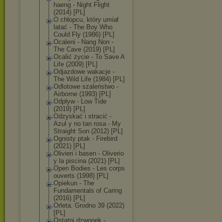
haen
g - Night Flight
(2014) [PL]
O chłopcu, który umiał
latać - The Boy Who
Could Fly (1986) [PL]
Ocaleni - Nang Non -
The Cave (2019) [PL]
Ocalić życie - To Save A
Life (2009) [PL]
Odjazdowe wakacje -
The Wild Life (1984) [PL]
Odlotowe szaleństwo -
Airborne (1993) [PL]
Odpływ - Low Tide
(2019) [PL]
Odzyskać i stracić -
Azul y no tan rosa - My
Straight Son (2012) [PL]
Ognisty ptak - Firebird
(2021) [PL]
Olivieri i basen - Oliverio
y la piscina (2021) [PL]
Open Bodies - Les corps
ouverts (1998) [PL]
Opiekun - The
Fundamentals of Caring
(2016) [PL]
Orleta. Grodno 39 (2022)
[PL]
Ostatni dzwonek -