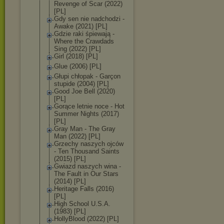
Revenge of Scar (2022)
[PL]
Gdy sen nie nadchodzi -
Awake (2021) [PL]
Gdzie raki śpiewają -
Where the Crawdads
Sing (2022) [PL]
Girl (2018) [PL]
Glue (2006) [PL]
Głupi chłopak - Garçon
stupide (2004) [PL]
Good Joe Bell (2020)
[PL]
Gorące letnie noce - Hot
Summer Nights (2017)
[PL]
Gray Man - The Gray
Man (2022) [PL]
Grzechy naszych ojców
- Ten Thousand Saints
(2015) [PL]
Gwiazd naszych wina -
The Fault in Our Stars
(2014) [PL]
Heritage Falls (2016)
[PL]
High School U.S.A.
(1983) [PL]
HollyBlood (2022) [PL]