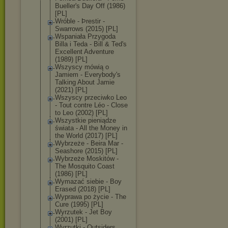
Bueller's Day Off (1986)
[PL]
Wróble - Þrestir -
Swarrows (2015) [PL]
Wspaniała Przygoda
Billa i Teda - Bill & Ted's
Excellent Adventure
(1989) [PL]
Wszyscy mówią o
Jamiem - Everybody's
Talking About Jamie
(2021) [PL]
Wszyscy przeciwko Leo
- Tout contre Léo - Close
to Leo (2002) [PL]
Wszystkie pieniądze
świata - All the Money in
the World (2017) [PL]
Wybrzeże - Beira Mar -
Seashore (2015) [PL]
Wybrzeże Moskitów -
The Mosquito Coast
(1986) [PL]
Wymazać siebie - Boy
Erased (2018) [PL]
Wyprawa po życie - The
Cure (1995) [PL]
Wyrzutek - Jet Boy
(2001) [PL]
Wyrzutki - Outsiders