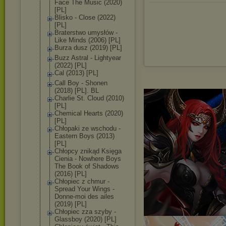
Face The Music (2020)
[PL]
Blisko - Close (2022)
[PL]
Braterstwo umysłów -
Like Minds (2006) [PL]
Burza dusz (2019) [PL]
Buzz Astral - Lightyear
(2022) [PL]
Cal (2013) [PL]
Call Boy - Shonen
(2018) [PL]. BL
Charlie St. Cloud (2010)
[PL]
Chemical Hearts (2020)
[PL]
Chłopaki ze wschodu -
Eastern Boys (2013)
[PL]
Chłopcy znikąd Księga
Cienia - Nowhere Boys
The Book of Shadows
(2016) [PL]
Chłopiec z chmur -
Spread Your Wings -
Donne-moi des ailes
(2019) [PL]
Chłopiec zza szyby -
Glassboy (2020) [PL]