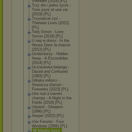
Vrienden (2018) [PL]
Trzy dni i jedno życie -
Trois jours et une vie
(2019) [PL]
Trzynaście żyć -
Therteen Lives (2022)
[PL]
Twój Simon - Love,
Simon (2018) [PL]
U niej w domu - In the
House Dans la maison
(2012) [PL]
Uciekinierzy - Hidden
Away - A Escondidas
(2014) [PL]
Uczniowska balanga -
Dazed and Confused
(1993) [PL]
Udręka miłości -
Stranizza d'amuri -
Fireworks [2023] [PL]
Une nuit à travers
champs - ‎A Night in the
Fields (2019) [PL]
Uśpieni - Sleepers
(1996) [PL]
Vesper (2022) [PL]
Vier Fenster - Four
Windows (2006) [PL]
W blasku nocy -