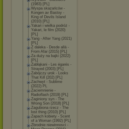
(1983) [PL]
Wyspa skazańców -
Kongen av Bastoy -
King of Devils Island
(2010) [PL]
Yakari i wielka podróż -
Yakari, le film (2020)
[PL]
Yang - After Yang (2021)
[PL]
Z daleka - Desde allá -
From Afar (2015) [PL]
Za duży na bajki (2022)
[PL]
Zabłąkani - Les égarés -
Strayed (2003) [PL]
Zabójczy urok - Looks
That Kill (202) [PL]
Zachwyt - Sublime
(2022) PL
Zaciemnienie -
Radioflash (2019) [PL]
Zaginiony syn - The
Wrong Son (2018) [PL]
Zagubiona rzecz - The
lost thing (2010) [PL]
Zapach kobiety - Scent
of a Woman (1992) [PL]
Zbrodnie niewinnosci -