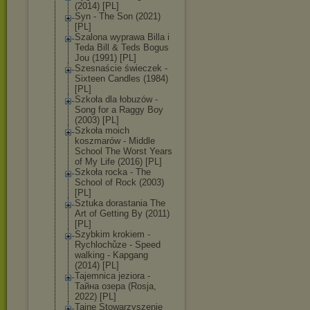
(2014) [PL]
Syn - The Son (2021)
[PL]
Szalona wyprawa Billa i
Teda Bill & Teds Bogus
Jou (1991) [PL]
Szesnaście świeczek -
Sixteen Candles (1984)
[PL]
Szkoła dla łobuzów -
Song for a Raggy Boy
(2003) [PL]
Szkoła moich
koszmarów - Middle
School The Worst Years
of My Life (2016) [PL]
Szkoła rocka - The
School of Rock (2003)
[PL]
Sztuka dorastania The
Art of Getting By (2011)
[PL]
Szybkim krokiem -
Rychlochůze - Speed
walking - Kapgang
(2014) [PL]
Tajemnica jeziora -
Тайна озера (Rosja,
2022) [PL]
Tajne Stowarzyszenie