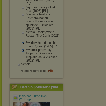
Mean Dreams (2016)
[PL]
Zejdź na ziemię - Get
Real (1998) [PL]
Zgubiony telefon -
Seumateuponeul
tteoreotteurye
osseul
ppuninde - Unlocked
(2023) [PL]
Ziemia. Reaktywacja -
Restart The Earth (2021)
[PL]
Zwariowałem dla ciebie -
Vision Quest (1985) [PL]
Zwrotnik przemocy -
Tropic of violence -
Tropique de la violence
(2022) [PL]
Seriale
Pokazuj foldery i treści
Ostatnio pobierane pliki
Inny czas - Time Trap
(2017).jpg